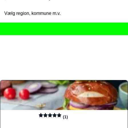
Vælg region, kommune m.v.
Her får du det komplette overblik
over Danmarks mange spisested
gourmetoplevelser på tværs af alle landets byer og regioner.
Søgningen er gjort enkel, så du hurtigt kan filtrere efter madtyp
informationer, hvilket gør den til det ideelle værktøj for både lo
Find præcis den madtype og den stemning, der passer til din næ
(1)