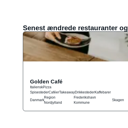
Senest ændrede restauranter og
Golden Café
Italiensk
Pizza
Spisesteder
Caféer
Takeaway
Drikkesteder
Kaffebarer
Region
Frederikshavn
Danmark
Skagen
Nordjylland
Kommune