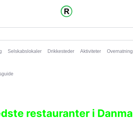
g
Selskabslokaler
Drikkesteder
Aktiviteter
Overnatning
sguide
edste restauranter i Danma
r, pubber, hoteller og aktiviteter.