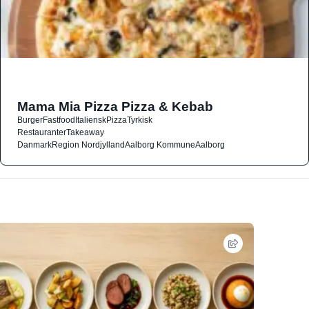
Mama Mia Pizza Pizza & Kebab
Burger
Fastfood
Italiensk
Pizza
Tyrkisk
Restauranter
Takeaway
Danmark
Region Nordjylland
Aalborg Kommune
Aalborg