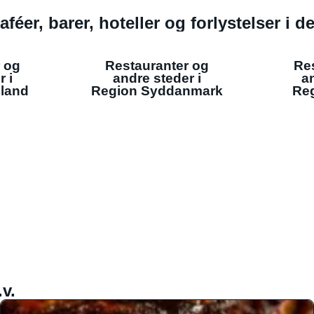
aféer, barer, hoteller og forlystelser i 
 og
Restauranter og
Re
r i
andre steder i
an
lland
Region Syddanmark
Reg
v.