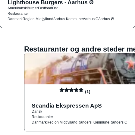
Lighthouse Burgers - Aarhus Ø
Amerikansk
Burger
Fastfood
Ost
Restauranter
Danmark
Region Midtjylland
Aarhus Kommune
Aarhus C
Aarhus Ø
Restauranter og andre steder m
(1)
Scandia Ekspressen ApS
Dansk
Restauranter
Danmark
Region Midtjylland
Randers Kommune
Randers C