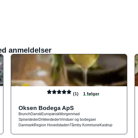
ed anmeldelser
(1)
1 følger
Oksen Bodega ApS
Brunch
Dansk
Europæisk
Morgenmad
Spisesteder
Drikkesteder
Vinstuer og bodegaer
Danmark
Region Hovedstaden
Tårnby Kommune
Kastrup