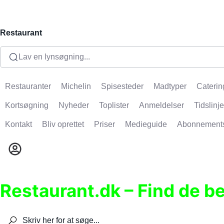
Restaurant
Lav en lynsøgning...
Restauranter
Michelin
Spisesteder
Madtyper
Caterin
Kortsøgning
Nyheder
Toplister
Anmeldelser
Tidslinje
Kontakt
Bliv oprettet
Priser
Medieguide
Abonnement
Restaurant.dk – Find de b
Søg efter restauranter, spisesteder, caféer, bare