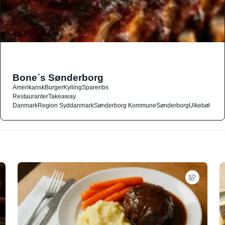
Bone´s Sønderborg
Amerikansk
Burger
Kylling
Spareribs
Restauranter
Takeaway
Danmark
Region Syddanmark
Sønderborg Kommune
Sønderborg
Ulkebøl