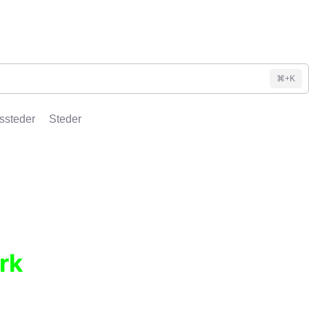
⌘+K
ssteder
Steder
rk