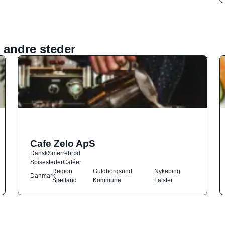
 andre steder
Cafe Zelo ApS
Dansk
Smørrebrød
Spisesteder
Caféer
Region
Guldborgsund
Nykøbing
Danmark
Sjælland
Kommune
Falster