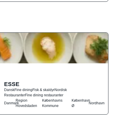
ESSE
Dansk
Fine dining
Fisk & skaldyr
Nordisk
Restauranter
Fine dining restauranter
Region
Københavns
København
Danmark
Nordhavn
Hovedstaden
Kommune
Ø