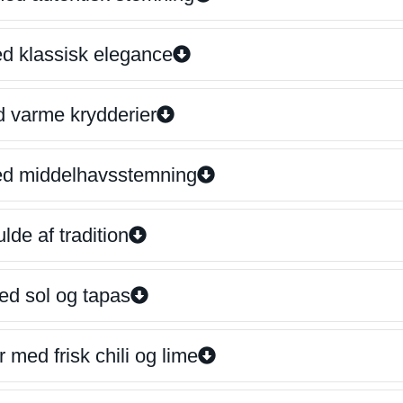
ed klassisk elegance
d varme krydderier
ed middelhavsstemning
lde af tradition
ed sol og tapas
 med frisk chili og lime