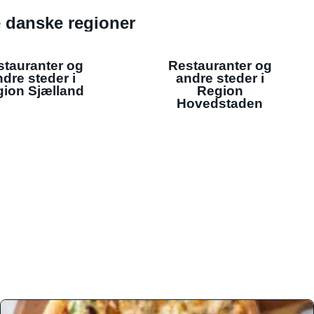
de danske regioner
stauranter og
Restauranter og
dre steder i
andre steder i
ion Sjælland
Region
Hovedstaden