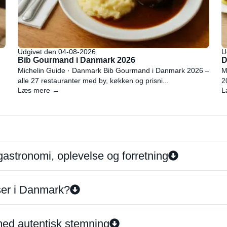
Udgivet den 04-08-2026
U
Bib Gourmand i Danmark 2026
D
Michelin Guide · Danmark Bib Gourmand i Danmark 2026 –
M
alle 27 restauranter med by, køkken og prisni...
2
Læs mere →
L
gastronomi, oplevelse og forretning
iser i Danmark?
 med autentisk stemning