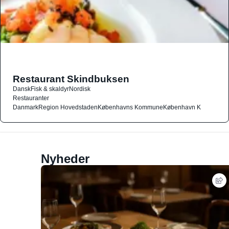
Restaurant Skindbuksen
Dansk
Fisk & skaldyr
Nordisk
Restauranter
Danmark
Region Hovedstaden
Københavns Kommune
København K
Nyheder