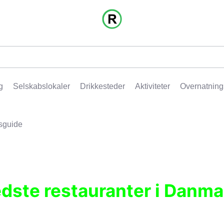
g
Selskabslokaler
Drikkesteder
Aktiviteter
Overnatning
sguide
edste restauranter i Danma
r, pubber, hoteller og aktiviteter.