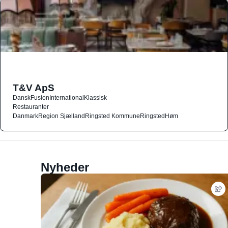
T&V ApS
Dansk
Fusion
International
Klassisk
Restauranter
Danmark
Region Sjælland
Ringsted Kommune
Ringsted
Høm
Nyheder