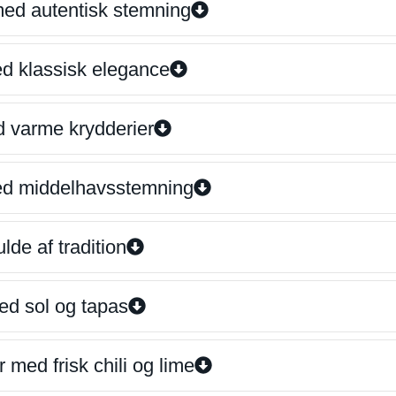
 med autentisk stemning
ed klassisk elegance
d varme krydderier
ed middelhavsstemning
lde af tradition
ed sol og tapas
 med frisk chili og lime