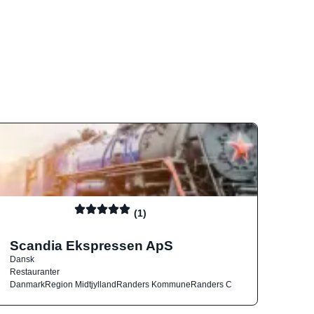
(1)
Scandia Ekspressen ApS
Dansk
Restauranter
Danmark
Region Midtjylland
Randers Kommune
Randers C