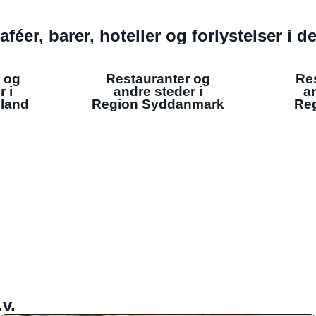
aféer, barer, hoteller og forlystelser i 
 og
Restauranter og
Re
r i
andre steder i
an
lland
Region Syddanmark
Reg
v.