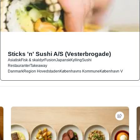
Sticks 'n' Sushi A/S (Vesterbrogade)
Asiatisk
Fisk & skaldyr
Fusion
Japansk
Kylling
Sushi
Restauranter
Takeaway
Danmark
Region Hovedstaden
Københavns Kommune
København V