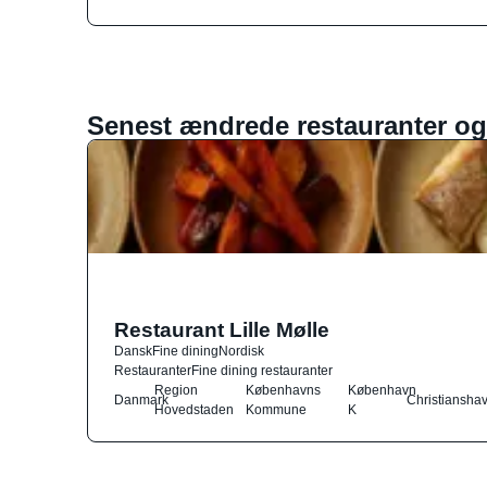
Senest ændrede restauranter og
Restaurant Lille Mølle
Dansk
Fine dining
Nordisk
Restauranter
Fine dining restauranter
Region
Københavns
København
Danmark
Christiansha
Hovedstaden
Kommune
K