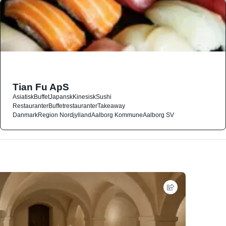
Tian Fu ApS
Asiatisk
Buffet
Japansk
Kinesisk
Sushi
Restauranter
Buffetrestauranter
Takeaway
Danmark
Region Nordjylland
Aalborg Kommune
Aalborg SV