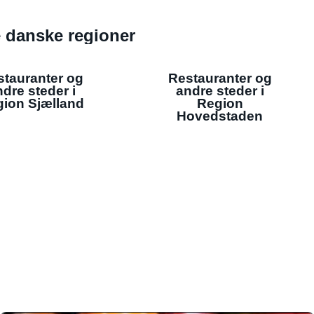
de danske regioner
stauranter og
Restauranter og
dre steder i
andre steder i
ion Sjælland
Region
Hovedstaden