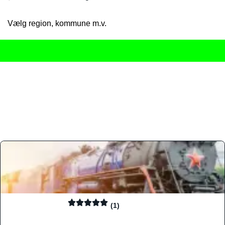
Vælg region, kommune m.v.
Her får du det komplette overblik
over Danmarks mange spisested
gourmetoplevelser på tværs af alle landets byer og regioner.
Søgningen er gjort enkel, så du hurtigt kan filtrere efter madtyp
informationer, hvilket gør den til det ideelle værktøj for både lo
Find præcis den madtype og den stemning, der passer til din næ
(1)