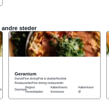
 andre steder
Geranium
Dansk
Fine dining
Fisk & skaldyr
Nordisk
Restauranter
Fine dining restauranter
Region
Københavns
København
vn
Danmark
Hovedstaden
Kommune
Ø