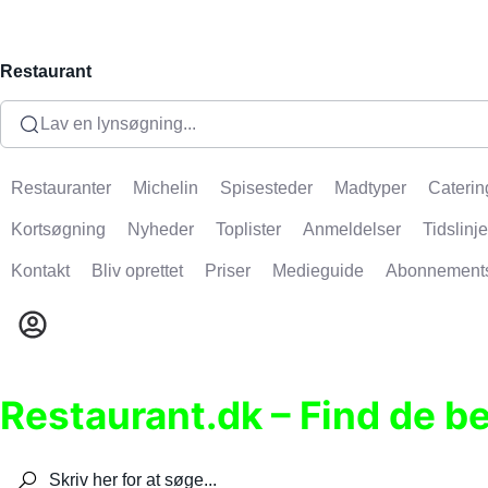
Restaurant
Lav en lynsøgning...
Restauranter
Michelin
Spisesteder
Madtyper
Caterin
Kortsøgning
Nyheder
Toplister
Anmeldelser
Tidslinje
Kontakt
Bliv oprettet
Priser
Medieguide
Abonnement
Restaurant.dk – Find de b
Søg efter restauranter, spisesteder, caféer, bare