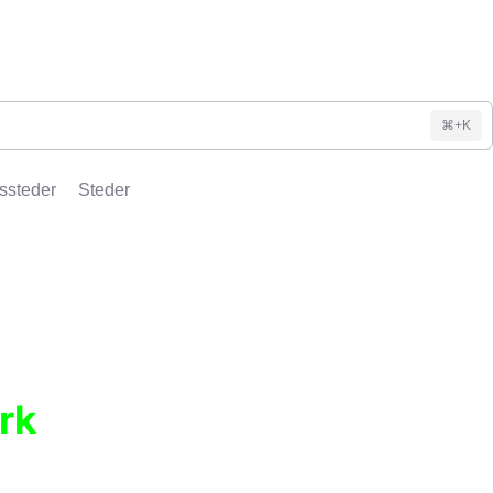
⌘+K
ssteder
Steder
rk