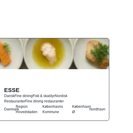
ESSE
Dansk
Fine dining
Fisk & skaldyr
Nordisk
Restauranter
Fine dining restauranter
Region
Københavns
København
Danmark
Nordhavn
Hovedstaden
Kommune
Ø