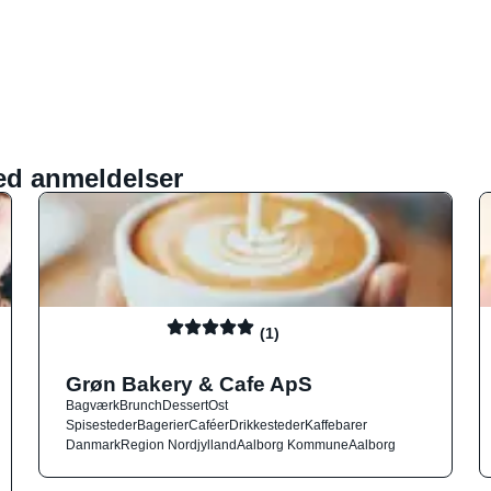
ed anmeldelser
(1)
Grøn Bakery & Cafe ApS
Bagværk
Brunch
Dessert
Ost
Spisesteder
Bagerier
Caféer
Drikkesteder
Kaffebarer
Danmark
Region Nordjylland
Aalborg Kommune
Aalborg