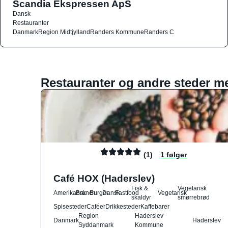
Scandia Ekspressen ApS
Dansk
Restauranter
Danmark
Region Midtjylland
Randers Kommune
Randers C
Restauranter og andre steder m
(1)
1 følger
Café HOX (Haderslev)
Fisk &
Vegetarisk
Amerikansk
Brunch
Burger
Dansk
Fastfood
Vegetarisk
skaldyr
smørrebrød
Spisesteder
Caféer
Drikkesteder
Kaffebarer
Region
Haderslev
Danmark
Haderslev
Syddanmark
Kommune