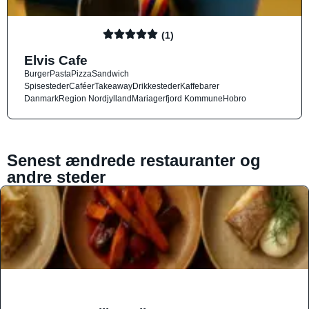
(1)
Elvis Cafe
Burger
Pasta
Pizza
Sandwich
Spisesteder
Caféer
Takeaway
Drikkesteder
Kaffebarer
Danmark
Region Nordjylland
Mariagerfjord Kommune
Hobro
Senest ændrede restauranter og
andre steder