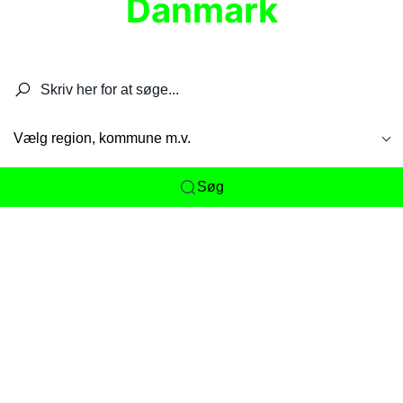
Danmark
Søg efter restauranter, spisesteder, caféer,
barer, pubber, hoteller og aktiviteter.
Vælg region, kommune m.v.
Søg
Her får du det komplette overblik
over
Danmarks mange spisesteder, caféer og
restauranter samlet ét sted. Vi gør det nemt for
dig at opdage alt fra skjulte lokale favoritter til
eksklusive gourmetoplevelser på tværs af alle
landets byer og regioner.
Søgningen er gjort enkel, så du hurtigt kan filtrere
efter madtype, lokation eller specifikke ønsker til