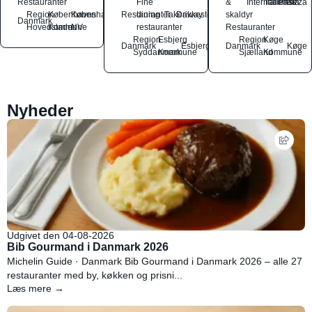
Restauranter
Fine
&
International
Italiensk
Pasta
Pizza
Region
Københavns
København
Restauranter
dining
Takeaway
Drikkesteder
skaldyr
Danmark
Hovedstaden
Kommune
NV
restauranter
Restauranter
Region
Esbjerg
Region
Køge
Danmark
Esbjerg
Danmark
Køge
Syddanmark
Kommune
Sjælland
Kommune
Nyheder
Udgivet den 04-08-2026
Bib Gourmand i Danmark 2026
Michelin Guide · Danmark Bib Gourmand i Danmark 2026 – alle 27
restauranter med by, køkken og prisni...
Læs mere →