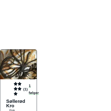
atmosfæren. Platformen er faktabaseret,
overskuelig og altid opdateret med de nyeste
informationer, hvilket gør den til det ideelle værktøj
for både lokale madelskere og turister på farten.
Find præcis den madtype og den stemning, der
passer til din næste middag, uanset hvor i landet
du befinder dig.
1
(1)
følger
Søllerød
Kro
Fisk