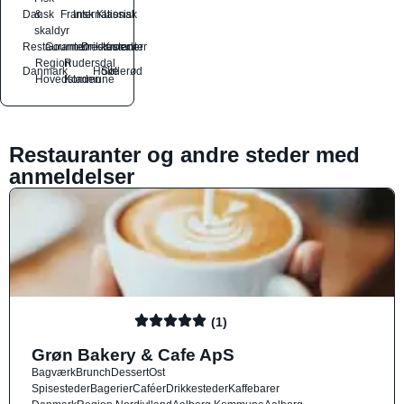
Dansk
&
Fransk
International
Klassisk
skaldyr
Restauranter
Gourmetrestauranter
Drikkesteder
Kroer
Region
Rudersdal
Danmark
Holte
Søllerød
Hovedstaden
Kommune
Restauranter og andre steder med
anmeldelser
(1)
Grøn Bakery & Cafe ApS
Bagværk
Brunch
Dessert
Ost
Spisesteder
Bagerier
Caféer
Drikkesteder
Kaffebarer