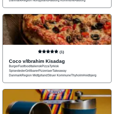
Danmark
Region Nordjylland
Aalborg Kommune
Aalborg
(1)
Coco v/Ibrahim Kisadag
Burger
Fastfood
Italiensk
Pizza
Tyrkisk
Spisesteder
Grillbarer
Pizzeriaer
Takeaway
Danmark
Region Midtjylland
Struer Kommune
Thyholm
Hvidbjerg