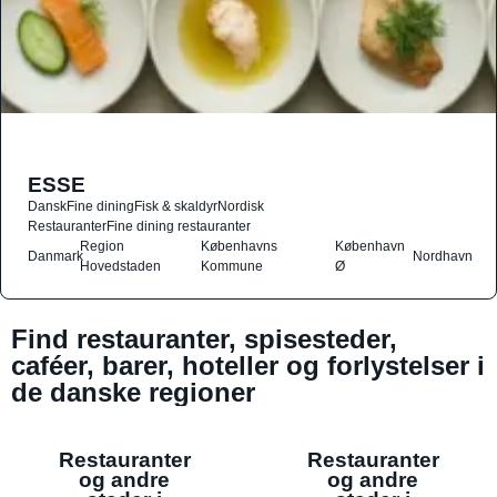
ESSE
Dansk
Fine dining
Fisk & skaldyr
Nordisk
Restauranter
Fine dining restauranter
Region
Københavns
København
Danmark
Nordhavn
Hovedstaden
Kommune
Ø
Find restauranter, spisesteder,
caféer, barer, hoteller og forlystelser i
de danske regioner
Restauranter
Restauranter
og andre
og andre