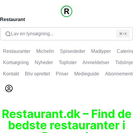
Restaurant
Lav en lynsøgning...
⌘+K
Restauranter
Michelin
Spisesteder
Madtyper
Caterin
Kortsøgning
Nyheder
Toplister
Anmeldelser
Tidslinje
Kontakt
Bliv oprettet
Priser
Medieguide
Abonnement
Restaurant.dk – Find de
bedste restauranter i