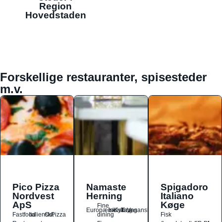
Region
Hovedstaden
Forskellige restauranter, spisesteder
m.v.
Pico Pizza
Namaste
Spigadoro
Nordvest
Herning
Italiano
ApS
Køge
Fine
Europæisk
Indisk
Kylling
Tapas
Vegansk
Fastfood
Italiensk
Ost
Pizza
dining
Fisk