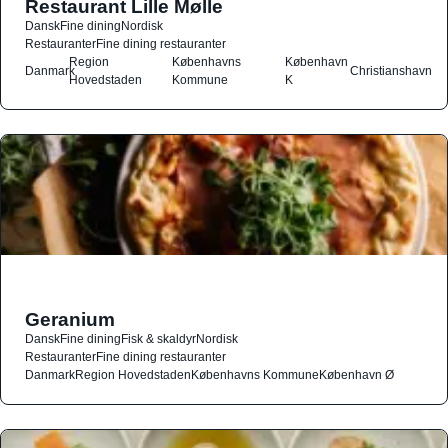
Restaurant Lille Mølle
Dansk
Fine dining
Nordisk
Restauranter
Fine dining restauranter
Region
Københavns
København
Danmark
Christianshavn
Hovedstaden
Kommune
K
Geranium
Dansk
Fine dining
Fisk & skaldyr
Nordisk
Restauranter
Fine dining restauranter
Danmark
Region Hovedstaden
Københavns Kommune
København Ø