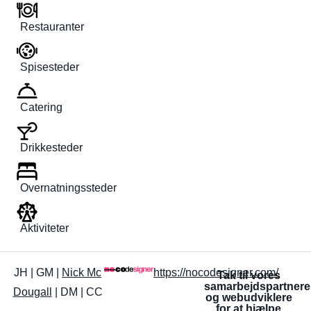
Restauranter
Spisesteder
Catering
Drikkesteder
Overnatningssteder
Aktiviteter
JH | GM |
Nick Mc
https://nocodesigner.com/
Tak til vores
samarbejdspartnere
Dougall
| DM | CC
og webudviklere
for at hjælpe