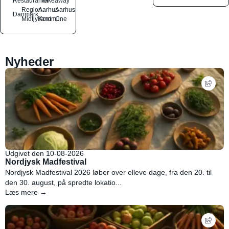
Restauranter
Takeaway
Region
Aarhus
Aarhus
Danmark
Midtjylland
Kommune
C
Nyheder
Udgivet den 10-08-2026
Nordjysk Madfestival
Nordjysk Madfestival 2026 løber over elleve dage, fra den 20. til
den 30. august, på spredte lokatio...
Læs mere →