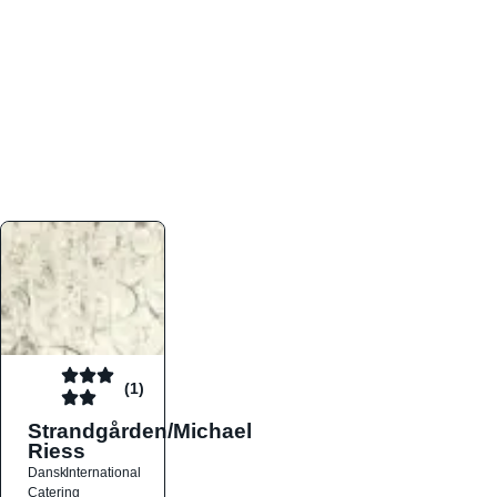
atmosfæren. Platformen er faktabaseret,
overskuelig og altid opdateret med de nyeste
informationer, hvilket gør den til det ideelle værktøj
for både lokale madelskere og turister på farten.
Find præcis den madtype og den stemning, der
passer til din næste middag, uanset hvor i landet
du befinder dig.
(1)
Strandgården/Michael
Riess
Dansk
International
Catering