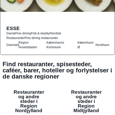
ESSE
Dansk
Fine dining
Fisk & skaldyr
Nordisk
Restauranter
Fine dining restauranter
Region
Københavns
København
Danmark
Nordhavn
Hovedstaden
Kommune
Ø
Find restauranter, spisesteder,
caféer, barer, hoteller og forlystelser i
de danske regioner
Restauranter
Restauranter
og andre
og andre
steder i
steder i
Region
Region
Nordjylland
Midtjylland