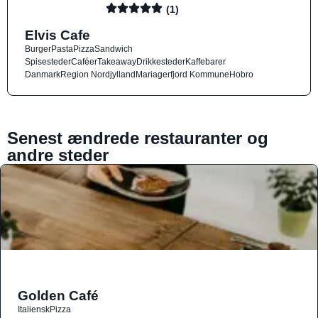
(1)
Elvis Cafe
Burger
Pasta
Pizza
Sandwich
Spisesteder
Caféer
Takeaway
Drikkesteder
Kaffebarer
Danmark
Region Nordjylland
Mariagerfjord Kommune
Hobro
Senest ændrede restauranter og
andre steder
Golden Café
Italiensk
Pizza