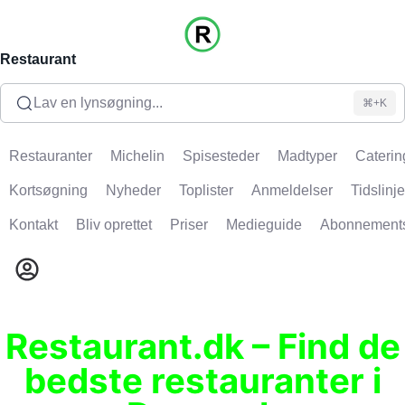
Restaurant
Lav en lynsøgning...
⌘+K
Restauranter
Michelin
Spisesteder
Madtyper
Caterin
Kortsøgning
Nyheder
Toplister
Anmeldelser
Tidslinje
Kontakt
Bliv oprettet
Priser
Medieguide
Abonnement
Restaurant.dk – Find de
bedste restauranter i