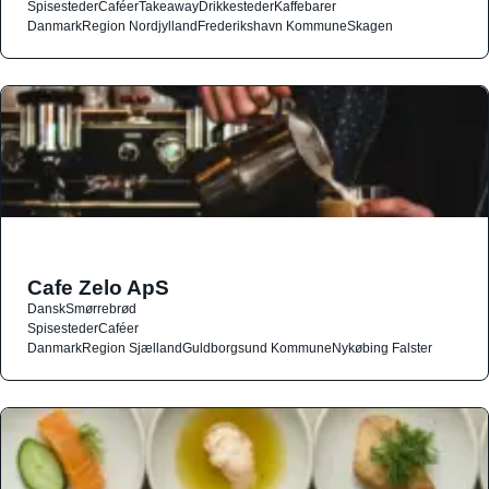
Spisesteder
Caféer
Takeaway
Drikkesteder
Kaffebarer
Danmark
Region Nordjylland
Frederikshavn Kommune
Skagen
Cafe Zelo ApS
Dansk
Smørrebrød
Spisesteder
Caféer
Danmark
Region Sjælland
Guldborgsund Kommune
Nykøbing Falster