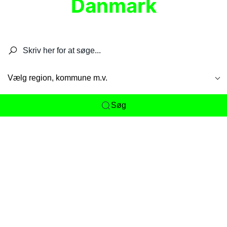
Danmark
Søg efter restauranter, spisesteder, caféer,
barer, pubber, hoteller og aktiviteter.
Vælg region, kommune m.v.
Søg
Her får du det komplette overblik
over
Danmarks mange spisesteder, caféer og
restauranter samlet ét sted. Vi gør det nemt for
dig at opdage alt fra skjulte lokale favoritter til
eksklusive gourmetoplevelser på tværs af alle
landets byer og regioner.
Søgningen er gjort enkel, så du hurtigt kan filtrere
efter madtype, lokation eller specifikke ønsker til