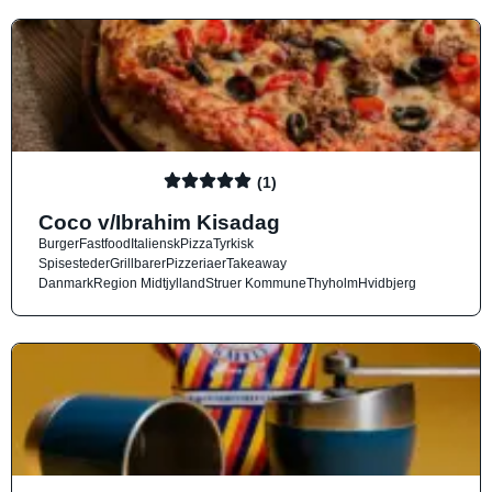
(1)
Coco v/Ibrahim Kisadag
Burger
Fastfood
Italiensk
Pizza
Tyrkisk
Spisesteder
Grillbarer
Pizzeriaer
Takeaway
Danmark
Region Midtjylland
Struer Kommune
Thyholm
Hvidbjerg