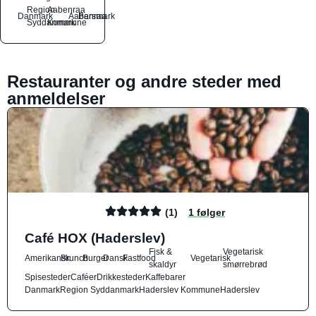
Region
Aabenraa
Danmark
Aabenraa
Barsmark
Syddanmark
Kommune
Restauranter og andre steder med
anmeldelser
(1)
1 følger
Café HOX (Haderslev)
Fisk &
Vegetarisk
Amerikansk
Brunch
Burger
Dansk
Fastfood
Vegetarisk
skaldyr
smørrebrød
Spisesteder
Caféer
Drikkesteder
Kaffebarer
Danmark
Region Syddanmark
Haderslev Kommune
Haderslev