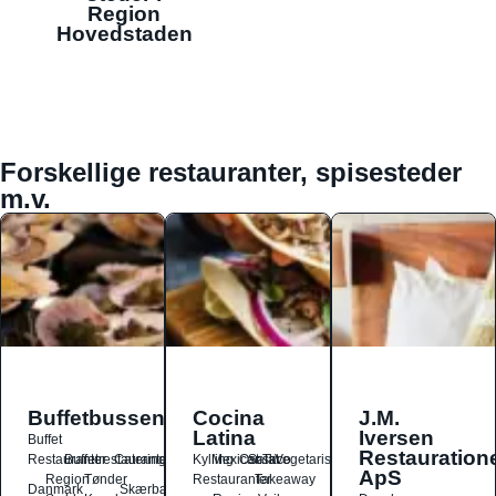
Region
Hovedstaden
Forskellige restauranter, spisesteder
m.v.
Buffetbussen
Cocina
J.M.
Latina
Iversen
Buffet
Restauration
Restauranter
Buffetrestauranter
Catering
Kylling
Mexicansk
Ost
Salat
Taco
Vegetarisk
ApS
Region
Tønder
Restauranter
Takeaway
Danmark
Skærbæk