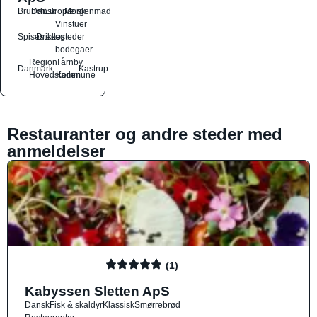
Brunch
Dansk
Europæisk
Morgenmad
Vinstuer
Spisesteder
Drikkesteder
og
bodegaer
Region
Tårnby
Danmark
Kastrup
Hovedstaden
Kommune
Restauranter og andre steder med
anmeldelser
(1)
Kabyssen Sletten ApS
Dansk
Fisk & skaldyr
Klassisk
Smørrebrød