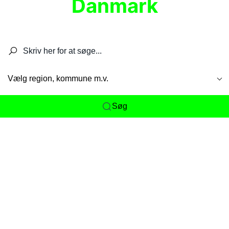
Danmark
Søg efter restauranter, spisesteder, caféer,
barer, pubber, hoteller og aktiviteter.
Vælg region, kommune m.v.
Søg
Her får du det komplette overblik
over
Danmarks mange spisesteder, caféer og
restauranter samlet ét sted. Vi gør det nemt for
dig at opdage alt fra skjulte lokale favoritter til
eksklusive gourmetoplevelser på tværs af alle
landets byer og regioner.
Søgningen er gjort enkel, så du hurtigt kan filtrere
efter madtype, lokation eller specifikke ønsker til