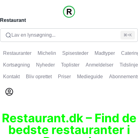
Restaurant
Lav en lynsøgning...
⌘+K
Restauranter
Michelin
Spisesteder
Madtyper
Caterin
Kortsøgning
Nyheder
Toplister
Anmeldelser
Tidslinje
Kontakt
Bliv oprettet
Priser
Medieguide
Abonnement
Restaurant.dk – Find de
bedste restauranter i