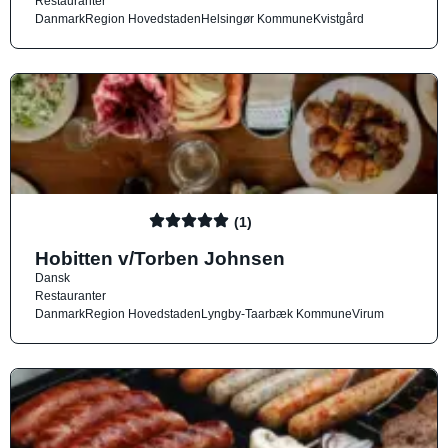
Restauranter
Danmark
Region Hovedstaden
Helsingør Kommune
Kvistgård
(1)
Hobitten v/Torben Johnsen
Dansk
Restauranter
Danmark
Region Hovedstaden
Lyngby-Taarbæk Kommune
Virum