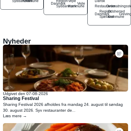
Syddanmark
Kommune
Region
Vejle
Dansk
Danmark
Vejle
Syddanmark
Kommune
Restauranter
Overnatningsst
Region
Odsherred
Danmark
Grevin
Sjælland
Kommune
Nyheder
Udgivet den 07-08-2026
Sharing Festival
Sharing Festival 2026 afholdes fra mandag 24. august til søndag
30. august 2026. Syv restauranter de...
Læs mere →