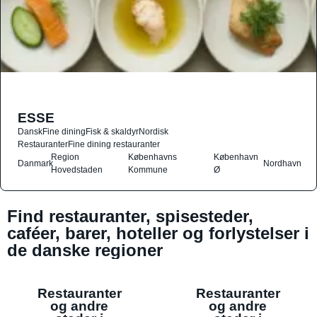
ESSE
Dansk
Fine dining
Fisk & skaldyr
Nordisk
Restauranter
Fine dining restauranter
Region
Københavns
København
Danmark
Nordhavn
Hovedstaden
Kommune
Ø
Find restauranter, spisesteder,
caféer, barer, hoteller og forlystelser i
de danske regioner
Restauranter
Restauranter
og andre
og andre