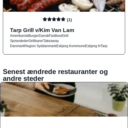
(1)
Tarp Grill v/Kim Van Lam
Amerikansk
Burger
Dansk
Fastfood
Grill
Spisesteder
Grillbarer
Takeaway
Danmark
Region Syddanmark
Esbjerg Kommune
Esbjerg N
Tarp
Senest ændrede restauranter og
andre steder