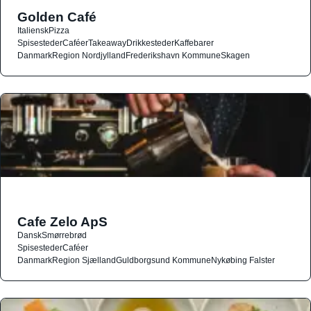
Golden Café
Italiensk
Pizza
Spisesteder
Caféer
Takeaway
Drikkesteder
Kaffebarer
Danmark
Region Nordjylland
Frederikshavn Kommune
Skagen
Cafe Zelo ApS
Dansk
Smørrebrød
Spisesteder
Caféer
Danmark
Region Sjælland
Guldborgsund Kommune
Nykøbing Falster