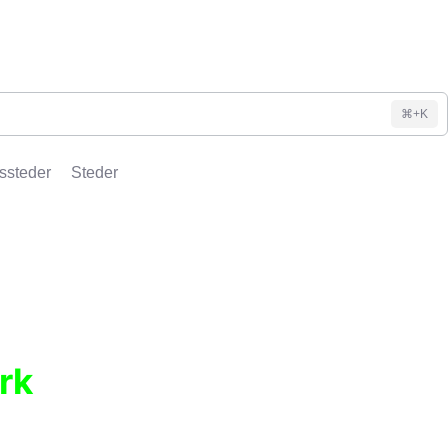
⌘+K
ssteder
Steder
rk