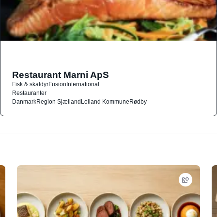
Restaurant Marni ApS
Fisk & skaldyr
Fusion
International
Restauranter
Danmark
Region Sjælland
Lolland Kommune
Rødby