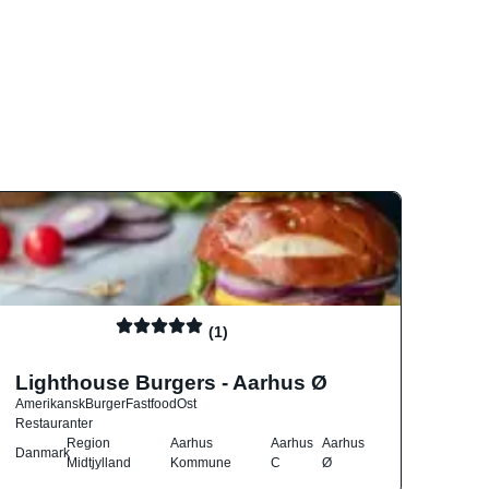
(1)
Lighthouse Burgers - Aarhus Ø
Amerikansk
Burger
Fastfood
Ost
Restauranter
Region
Aarhus
Aarhus
Aarhus
Danmark
Midtjylland
Kommune
C
Ø