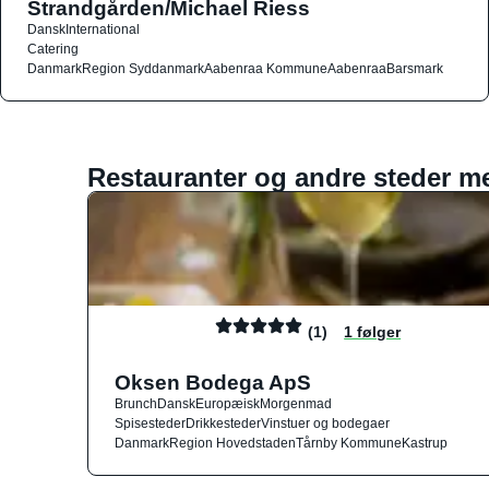
Strandgården/Michael Riess
Dansk
International
Catering
Danmark
Region Syddanmark
Aabenraa Kommune
Aabenraa
Barsmark
Restauranter og andre steder m
(1)
1 følger
Oksen Bodega ApS
Brunch
Dansk
Europæisk
Morgenmad
Spisesteder
Drikkesteder
Vinstuer og bodegaer
Danmark
Region Hovedstaden
Tårnby Kommune
Kastrup