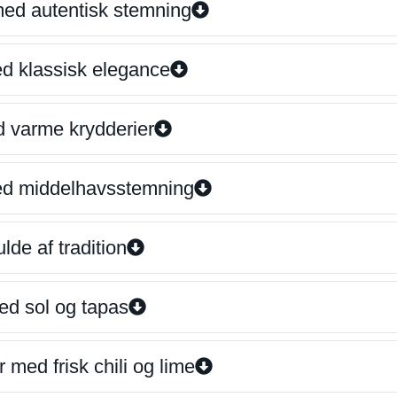
 med autentisk stemning
ed klassisk elegance
d varme krydderier
ed middelhavsstemning
lde af tradition
ed sol og tapas
 med frisk chili og lime