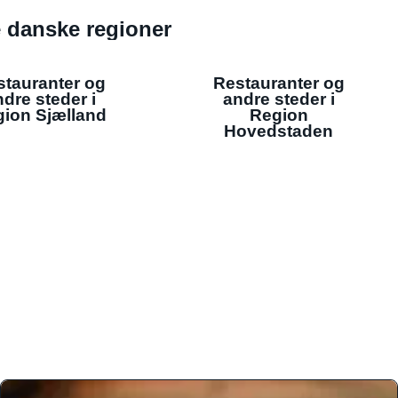
de danske regioner
stauranter og
Restauranter og
dre steder i
andre steder i
ion Sjælland
Region
Hovedstaden