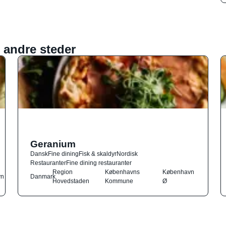
 andre steder
Geranium
Dansk
Fine dining
Fisk & skaldyr
Nordisk
Restauranter
Fine dining restauranter
Region
Københavns
København
vn
Danmark
Hovedstaden
Kommune
Ø