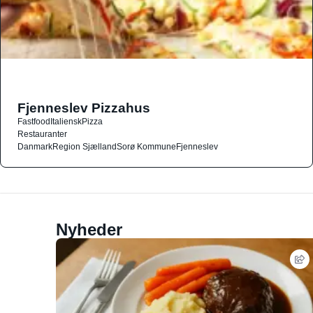
Fjenneslev Pizzahus
Fastfood
Italiensk
Pizza
Restauranter
Danmark
Region Sjælland
Sorø Kommune
Fjenneslev
Nyheder