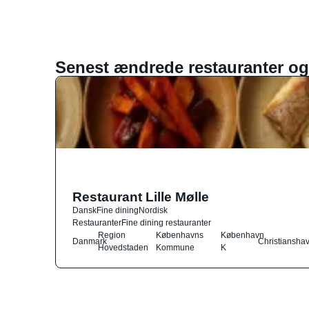
Senest ændrede restauranter og
Restaurant Lille Mølle
Dansk
Fine dining
Nordisk
Restauranter
Fine dining restauranter
Region
Københavns
København
Danmark
Christiansha
Hovedstaden
Kommune
K