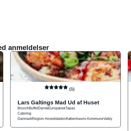
ed anmeldelser
(1)
Lars Galtings Mad Ud af Huset
Brunch
Buffet
Dansk
Europæisk
Tapas
Catering
Danmark
Region Hovedstaden
Københavns Kommune
Valby