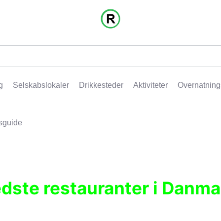
g
Selskabslokaler
Drikkesteder
Aktiviteter
Overnatning
sguide
edste restauranter i Danma
r, pubber, hoteller og aktiviteter.