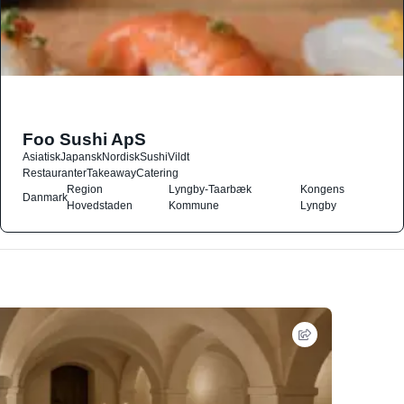
Foo Sushi ApS
Asiatisk
Japansk
Nordisk
Sushi
Vildt
Restauranter
Takeaway
Catering
Region
Lyngby-Taarbæk
Kongens
Danmark
Hovedstaden
Kommune
Lyngby