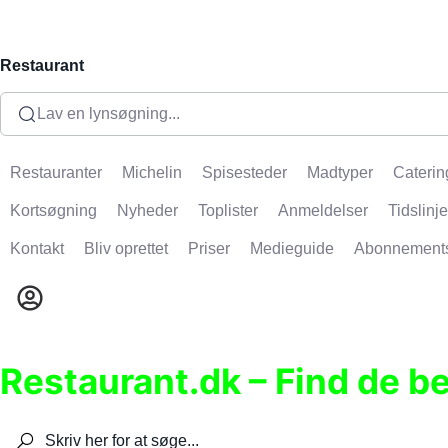
Restaurant
Lav en lynsøgning...
Restauranter
Michelin
Spisesteder
Madtyper
Caterin
Kortsøgning
Nyheder
Toplister
Anmeldelser
Tidslinje
Kontakt
Bliv oprettet
Priser
Medieguide
Abonnement
Restaurant.dk – Find de b
Søg efter restauranter, spisesteder, caféer, bare