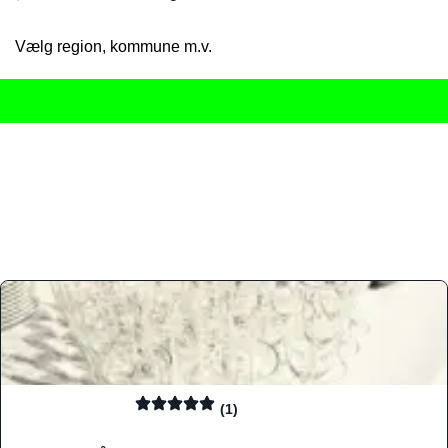
Vælg region, kommune m.v.
Her får du det komplette overblik
over Danmarks mange spisested
gourmetoplevelser på tværs af alle landets byer og regioner.
Søgningen er gjort enkel, så du hurtigt kan filtrere efter madtyp
informationer, hvilket gør den til det ideelle værktøj for både lo
Find præcis den madtype og den stemning, der passer til din næ
(1)