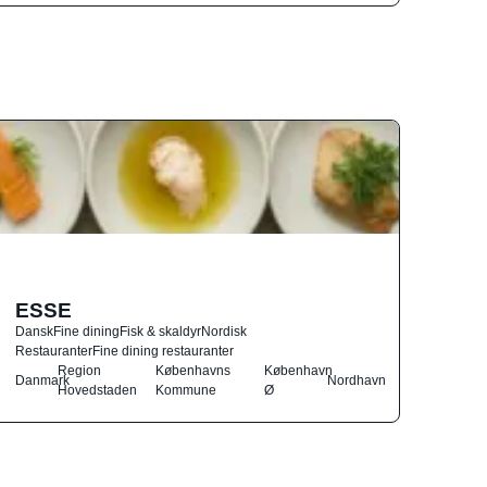
ESSE
Dansk
Fine dining
Fisk & skaldyr
Nordisk
Restauranter
Fine dining restauranter
Region
Københavns
København
Danmark
Nordhavn
Hovedstaden
Kommune
Ø