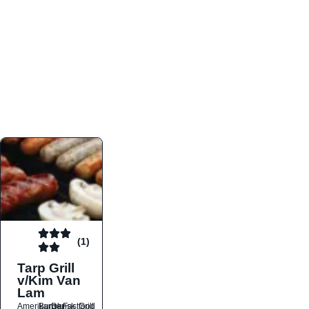
atmosfæren. Platformen er faktabaseret,
overskuelig og altid opdateret med de nyeste
informationer, hvilket gør den til det ideelle værktøj
for både lokale madelskere og turister på farten.
Find præcis den madtype og den stemning, der
passer til din næste middag, uanset hvor i landet
du befinder dig.
(1)
Tarp Grill
v/Kim Van
Lam
Amerikansk
Burger
Dansk
Fastfood
Grill