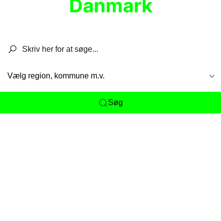
Danmark
Søg efter restauranter, spisesteder, caféer,
barer, pubber, hoteller og aktiviteter.
Vælg region, kommune m.v.
Søg
Her får du det komplette overblik
over
Danmarks mange spisesteder, caféer og
restauranter samlet ét sted. Vi gør det nemt for
dig at opdage alt fra skjulte lokale favoritter til
eksklusive gourmetoplevelser på tværs af alle
landets byer og regioner.
Søgningen er gjort enkel, så du hurtigt kan filtrere
efter madtype, lokation eller specifikke ønsker til