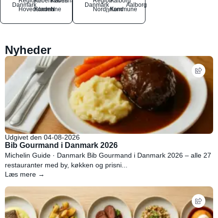
Region
Københavns
København
Region
Aalborg
Danmark
Danmark
Aalborg
Hovedstaden
Kommune
N
Nordjylland
Kommune
Nyheder
Udgivet den 04-08-2026
Bib Gourmand i Danmark 2026
Michelin Guide · Danmark Bib Gourmand i Danmark 2026 – alle 27
restauranter med by, køkken og prisni...
Læs mere →