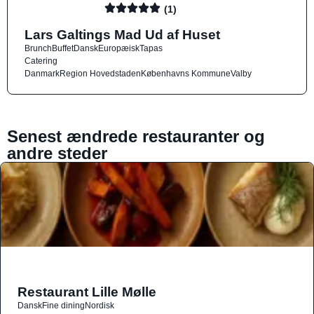
(1)
Lars Galtings Mad Ud af Huset
Brunch
Buffet
Dansk
Europæisk
Tapas
Catering
Danmark
Region Hovedstaden
Københavns Kommune
Valby
Senest ændrede restauranter og
andre steder
Restaurant Lille Mølle
Dansk
Fine dining
Nordisk