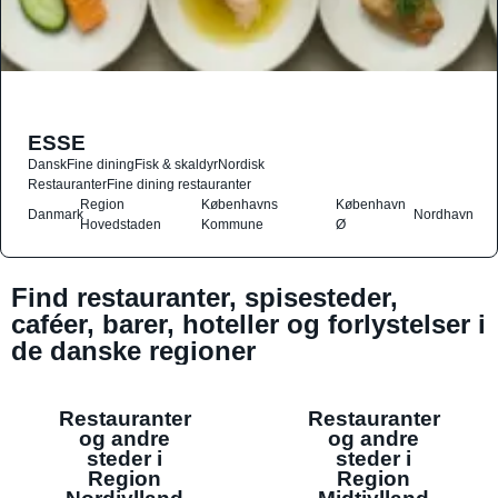
ESSE
Dansk
Fine dining
Fisk & skaldyr
Nordisk
Restauranter
Fine dining restauranter
Region
Københavns
København
Danmark
Nordhavn
Hovedstaden
Kommune
Ø
Find restauranter, spisesteder,
caféer, barer, hoteller og forlystelser i
de danske regioner
Restauranter
Restauranter
og andre
og andre
steder i
steder i
Region
Region