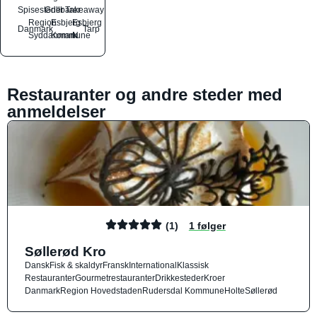
Spisesteder
Grillbarer
Takeaway
Region
Esbjerg
Esbjerg
Danmark
Tarp
Syddanmark
Kommune
N
Restauranter og andre steder med
anmeldelser
(1)
1 følger
Søllerød Kro
Dansk
Fisk & skaldyr
Fransk
International
Klassisk
Restauranter
Gourmetrestauranter
Drikkesteder
Kroer
Danmark
Region Hovedstaden
Rudersdal Kommune
Holte
Søllerød