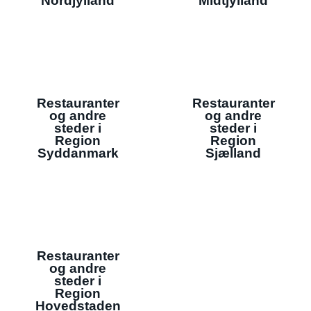
Nordjylland
Midtjylland
Restauranter
Restauranter
og andre
og andre
steder i
steder i
Region
Region
Syddanmark
Sjælland
Restauranter
og andre
steder i
Region
Hovedstaden