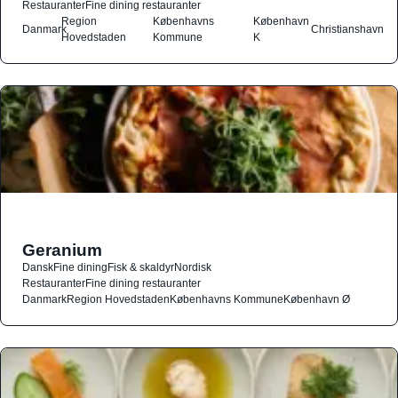
Restauranter
Fine dining restauranter
Region
Københavns
København
Danmark
Christianshavn
Hovedstaden
Kommune
K
Geranium
Dansk
Fine dining
Fisk & skaldyr
Nordisk
Restauranter
Fine dining restauranter
Danmark
Region Hovedstaden
Københavns Kommune
København Ø