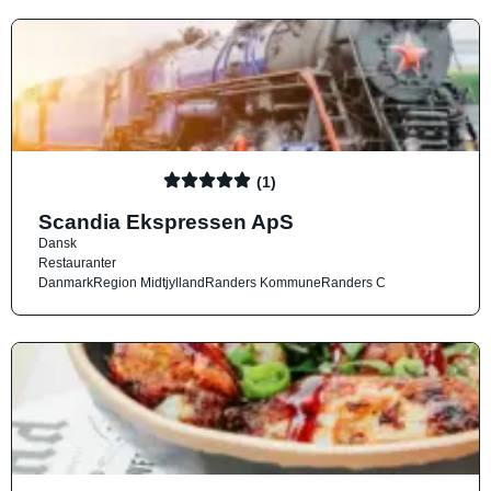
(1)
Scandia Ekspressen ApS
Dansk
Restauranter
Danmark
Region Midtjylland
Randers Kommune
Randers C