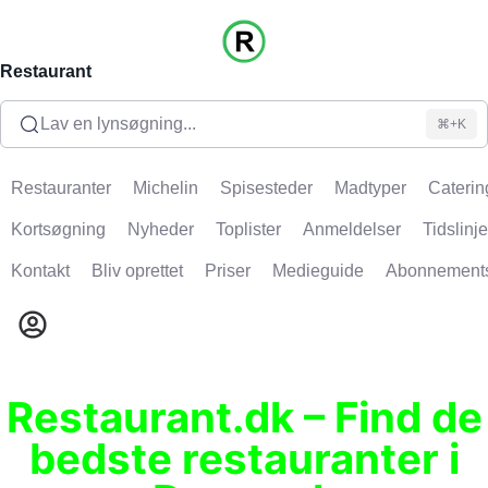
Restaurant
Lav en lynsøgning...
⌘+K
Restauranter
Michelin
Spisesteder
Madtyper
Caterin
Kortsøgning
Nyheder
Toplister
Anmeldelser
Tidslinje
Kontakt
Bliv oprettet
Priser
Medieguide
Abonnement
Restaurant.dk – Find de
bedste restauranter i