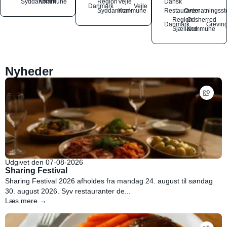
Syddanmark
Kommune
Region
Vejle
Dansk
Danmark
Vejle
Syddanmark
Kommune
Restauranter
Overnatningsst
Region
Odsherred
Danmark
Grevin
Sjælland
Kommune
Nyheder
Udgivet den 07-08-2026
Sharing Festival
Sharing Festival 2026 afholdes fra mandag 24. august til søndag
30. august 2026. Syv restauranter de...
Læs mere →