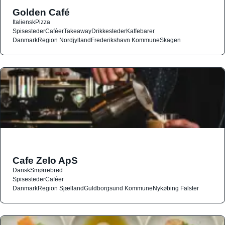
Golden Café
Italiensk
Pizza
Spisesteder
Caféer
Takeaway
Drikkesteder
Kaffebarer
Danmark
Region Nordjylland
Frederikshavn Kommune
Skagen
Cafe Zelo ApS
Dansk
Smørrebrød
Spisesteder
Caféer
Danmark
Region Sjælland
Guldborgsund Kommune
Nykøbing Falster