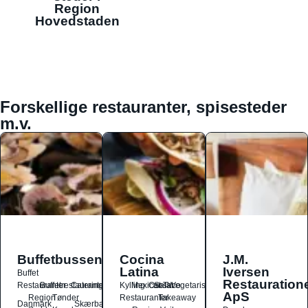
Region
Hovedstaden
Forskellige restauranter, spisesteder
m.v.
Buffetbussen
Cocina
J.M.
Latina
Iversen
Buffet
Restauration
Restauranter
Buffetrestauranter
Catering
Kylling
Mexicansk
Ost
Salat
Taco
Vegetarisk
ApS
Region
Tønder
Restauranter
Takeaway
Danmark
Skærbæk