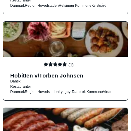
Restauranter
Danmark
Region Hovedstaden
Helsingør Kommune
Kvistgård
(1)
Hobitten v/Torben Johnsen
Dansk
Restauranter
Danmark
Region Hovedstaden
Lyngby-Taarbæk Kommune
Virum