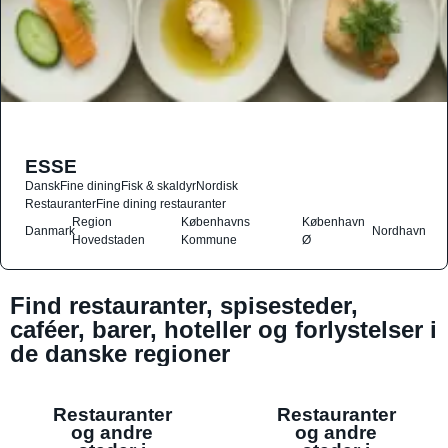
ESSE
Dansk
Fine dining
Fisk & skaldyr
Nordisk
Restauranter
Fine dining restauranter
Region
Københavns
København
Danmark
Nordhavn
Hovedstaden
Kommune
Ø
Find restauranter, spisesteder,
caféer, barer, hoteller og forlystelser i
de danske regioner
Restauranter
Restauranter
og andre
og andre