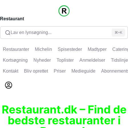
Restaurant
Lav en lynsøgning...
⌘+K
Restauranter
Michelin
Spisesteder
Madtyper
Caterin
Kortsøgning
Nyheder
Toplister
Anmeldelser
Tidslinje
Kontakt
Bliv oprettet
Priser
Medieguide
Abonnement
Restaurant.dk – Find de
bedste restauranter i