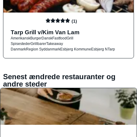
(1)
Tarp Grill v/Kim Van Lam
Amerikansk
Burger
Dansk
Fastfood
Grill
Spisesteder
Grillbarer
Takeaway
Danmark
Region Syddanmark
Esbjerg Kommune
Esbjerg N
Tarp
Senest ændrede restauranter og
andre steder