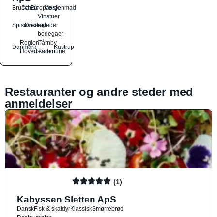
Brunch
Dansk
Europæisk
Morgenmad
Vinstuer
Spisesteder
Drikkesteder
og
bodegaer
Region
Tårnby
Danmark
Kastrup
Hovedstaden
Kommune
Restauranter og andre steder med
anmeldelser
(1)
Kabyssen Sletten ApS
Dansk
Fisk & skaldyr
Klassisk
Smørrebrød