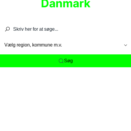
Danmark
Søg efter restauranter, spisesteder, caféer,
barer, pubber, hoteller og aktiviteter.
Vælg region, kommune m.v.
Søg
Her får du det komplette overblik
over
Danmarks mange spisesteder, caféer og
restauranter samlet ét sted. Vi gør det nemt for
dig at opdage alt fra skjulte lokale favoritter til
eksklusive gourmetoplevelser på tværs af alle
landets byer og regioner.
Søgningen er gjort enkel, så du hurtigt kan filtrere
efter madtype, lokation eller specifikke ønsker til