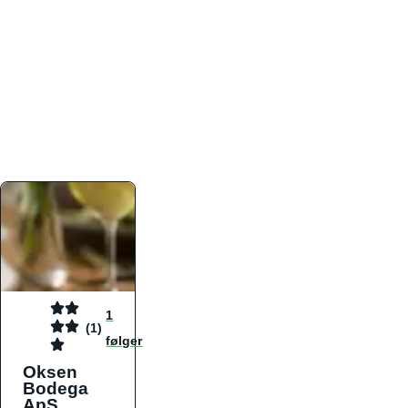
atmosfæren. Platformen er faktabaseret,
overskuelig og altid opdateret med de nyeste
informationer, hvilket gør den til det ideelle værktøj
for både lokale madelskere og turister på farten.
Find præcis den madtype og den stemning, der
passer til din næste middag, uanset hvor i landet
du befinder dig.
1
(1)
følger
Oksen
Bodega
ApS