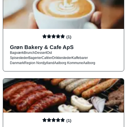
(1)
Grøn Bakery & Cafe ApS
Bagværk
Brunch
Dessert
Ost
Spisesteder
Bagerier
Caféer
Drikkesteder
Kaffebarer
Danmark
Region Nordjylland
Aalborg Kommune
Aalborg
(1)