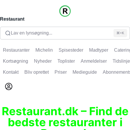
Restaurant
Lav en lynsøgning...
⌘+K
Restauranter
Michelin
Spisesteder
Madtyper
Caterin
Kortsøgning
Nyheder
Toplister
Anmeldelser
Tidslinje
Kontakt
Bliv oprettet
Priser
Medieguide
Abonnement
Restaurant.dk – Find de
bedste restauranter i