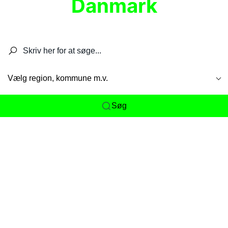
Danmark
Søg efter restauranter, spisesteder, caféer,
barer, pubber, hoteller og aktiviteter.
Vælg region, kommune m.v.
Søg
Her får du det komplette overblik
over
Danmarks mange spisesteder, caféer og
restauranter samlet ét sted. Vi gør det nemt for
dig at opdage alt fra skjulte lokale favoritter til
eksklusive gourmetoplevelser på tværs af alle
landets byer og regioner.
Søgningen er gjort enkel, så du hurtigt kan filtrere
efter madtype, lokation eller specifikke ønsker til