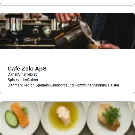
Cafe Zelo ApS
Dansk
Smørrebrød
Spisesteder
Caféer
Danmark
Region Sjælland
Guldborgsund Kommune
Nykøbing Falster