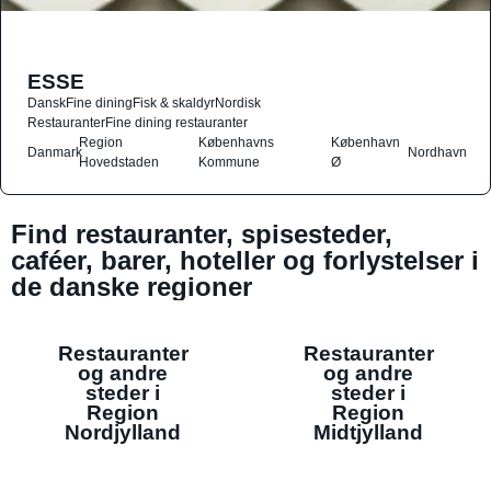
ESSE
Dansk
Fine dining
Fisk & skaldyr
Nordisk
Restauranter
Fine dining restauranter
Region
Københavns
København
Danmark
Nordhavn
Hovedstaden
Kommune
Ø
Find restauranter, spisesteder,
caféer, barer, hoteller og forlystelser i
de danske regioner
Restauranter
Restauranter
og andre
og andre
steder i
steder i
Region
Region
Nordjylland
Midtjylland