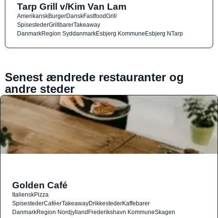
Tarp Grill v/Kim Van Lam
Amerikansk
Burger
Dansk
Fastfood
Grill
Spisesteder
Grillbarer
Takeaway
Danmark
Region Syddanmark
Esbjerg Kommune
Esbjerg N
Tarp
Senest ændrede restauranter og
andre steder
Golden Café
Italiensk
Pizza
Spisesteder
Caféer
Takeaway
Drikkesteder
Kaffebarer
Danmark
Region Nordjylland
Frederikshavn Kommune
Skagen