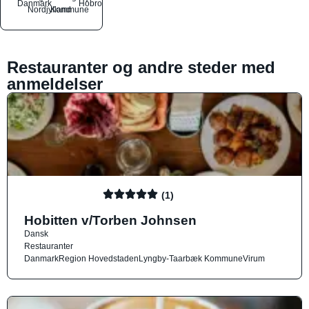
Danmark
Hobro
Nordjylland
Kommune
Restauranter og andre steder med
anmeldelser
(1)
Hobitten v/Torben Johnsen
Dansk
Restauranter
Danmark
Region Hovedstaden
Lyngby-Taarbæk Kommune
Virum