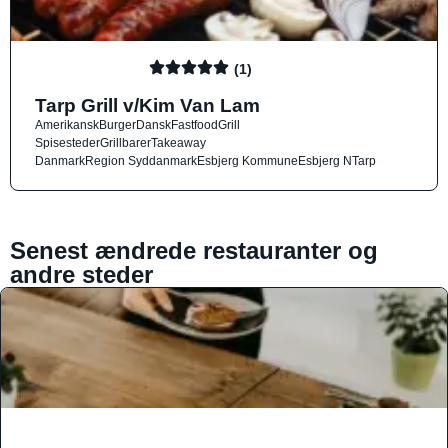
(1)
Tarp Grill v/Kim Van Lam
Amerikansk
Burger
Dansk
Fastfood
Grill
Spisesteder
Grillbarer
Takeaway
Danmark
Region Syddanmark
Esbjerg Kommune
Esbjerg N
Tarp
Senest ændrede restauranter og
andre steder