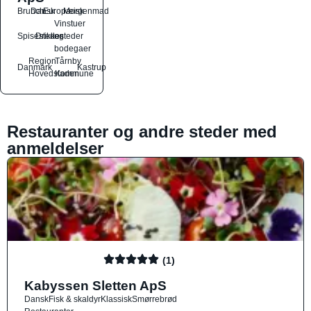
Brunch
Dansk
Europæisk
Morgenmad
Vinstuer
Spisesteder
Drikkesteder
og
bodegaer
Region
Tårnby
Danmark
Kastrup
Hovedstaden
Kommune
Restauranter og andre steder med
anmeldelser
(1)
Kabyssen Sletten ApS
Dansk
Fisk & skaldyr
Klassisk
Smørrebrød