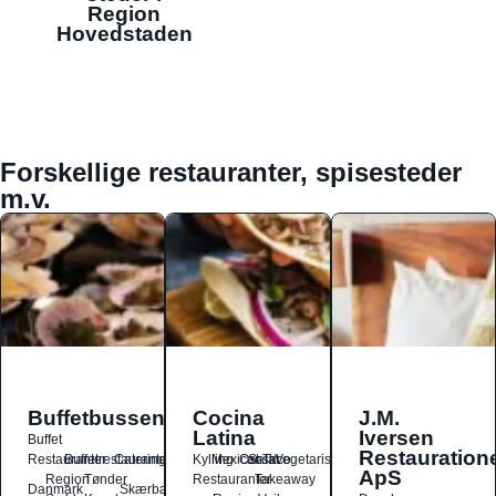
Region
Hovedstaden
Forskellige restauranter, spisesteder
m.v.
Buffetbussen
Cocina
J.M.
Latina
Iversen
Buffet
Restauration
Restauranter
Buffetrestauranter
Catering
Kylling
Mexicansk
Ost
Salat
Taco
Vegetarisk
ApS
Region
Tønder
Restauranter
Takeaway
Danmark
Skærbæk