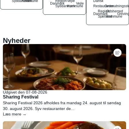
Syddanmark
Kommune
Region
Vejle
Dansk
Danmark
Vejle
Syddanmark
Kommune
Restauranter
Overnatningsst
Region
Odsherred
Danmark
Grevin
Sjælland
Kommune
Nyheder
Udgivet den 07-08-2026
Sharing Festival
Sharing Festival 2026 afholdes fra mandag 24. august til søndag
30. august 2026. Syv restauranter de...
Læs mere →