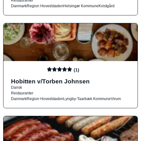
Restauranter
Danmark
Region Hovedstaden
Helsingør Kommune
Kvistgård
(1)
Hobitten v/Torben Johnsen
Dansk
Restauranter
Danmark
Region Hovedstaden
Lyngby-Taarbæk Kommune
Virum