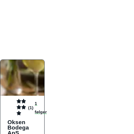
atmosfæren. Platformen er faktabaseret,
overskuelig og altid opdateret med de nyeste
informationer, hvilket gør den til det ideelle værktøj
for både lokale madelskere og turister på farten.
Find præcis den madtype og den stemning, der
passer til din næste middag, uanset hvor i landet
du befinder dig.
1
(1)
følger
Oksen
Bodega
ApS