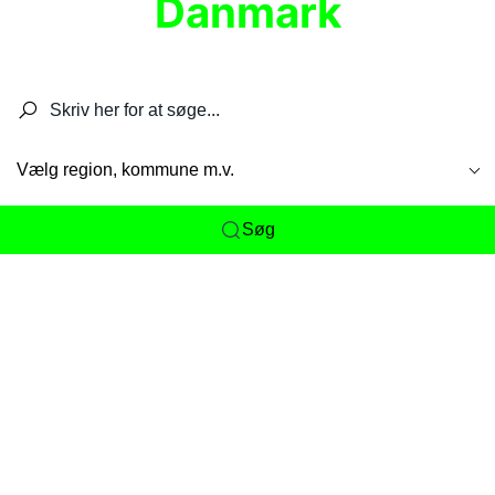
Danmark
Søg efter restauranter, spisesteder, caféer,
barer, pubber, hoteller og aktiviteter.
Vælg region, kommune m.v.
Søg
Her får du det komplette overblik
over
Danmarks mange spisesteder, caféer og
restauranter samlet ét sted. Vi gør det nemt for
dig at opdage alt fra skjulte lokale favoritter til
eksklusive gourmetoplevelser på tværs af alle
landets byer og regioner.
Søgningen er gjort enkel, så du hurtigt kan filtrere
efter madtype, lokation eller specifikke ønsker til