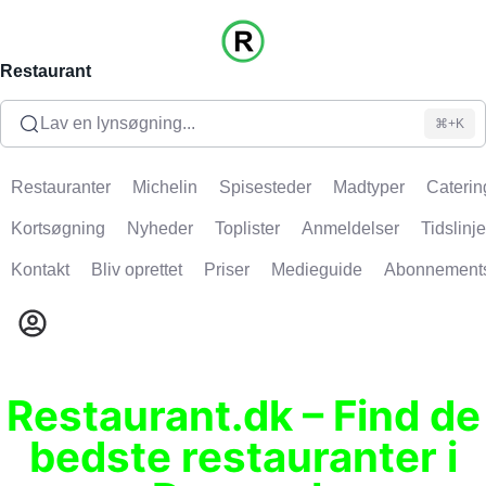
Restaurant
Lav en lynsøgning...
⌘+K
Restauranter
Michelin
Spisesteder
Madtyper
Caterin
Kortsøgning
Nyheder
Toplister
Anmeldelser
Tidslinje
Kontakt
Bliv oprettet
Priser
Medieguide
Abonnement
Restaurant.dk – Find de
bedste restauranter i