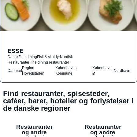
ESSE
Dansk
Fine dining
Fisk & skaldyr
Nordisk
Restauranter
Fine dining restauranter
Region
Københavns
København
Danmark
Nordhavn
Hovedstaden
Kommune
Ø
Find restauranter, spisesteder,
caféer, barer, hoteller og forlystelser i
de danske regioner
Restauranter
Restauranter
og andre
og andre