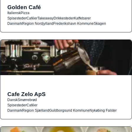
Golden Café
Italiensk
Pizza
Spisesteder
Caféer
Takeaway
Drikkesteder
Kaffebarer
Danmark
Region Nordjylland
Frederikshavn Kommune
Skagen
Cafe Zelo ApS
Dansk
Smørrebrød
Spisesteder
Caféer
Danmark
Region Sjælland
Guldborgsund Kommune
Nykøbing Falster