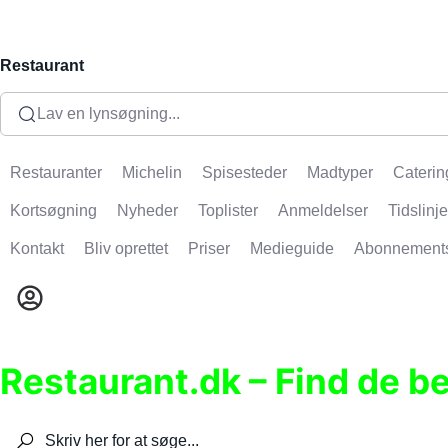
Restaurant
Lav en lynsøgning...
Restauranter
Michelin
Spisesteder
Madtyper
Caterin
Kortsøgning
Nyheder
Toplister
Anmeldelser
Tidslinje
Kontakt
Bliv oprettet
Priser
Medieguide
Abonnement
Restaurant.dk – Find de b
Søg efter restauranter, spisesteder, caféer, bare