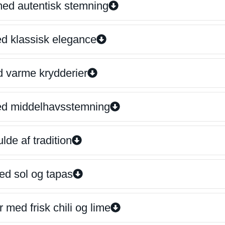
 med autentisk stemning
ed klassisk elegance
d varme krydderier
ed middelhavsstemning
lde af tradition
ed sol og tapas
 med frisk chili og lime