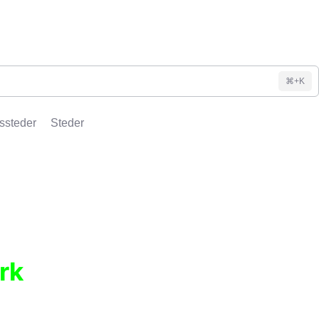
⌘+K
ssteder
Steder
rk