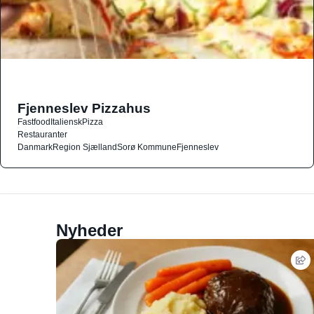
Fjenneslev Pizzahus
Fastfood
Italiensk
Pizza
Restauranter
Danmark
Region Sjælland
Sorø Kommune
Fjenneslev
Nyheder