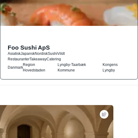
Foo Sushi ApS
Asiatisk
Japansk
Nordisk
Sushi
Vildt
Restauranter
Takeaway
Catering
Region
Lyngby-Taarbæk
Kongens
Danmark
Hovedstaden
Kommune
Lyngby