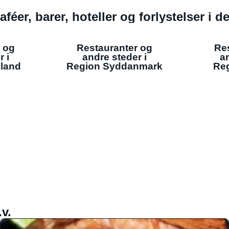
aféer, barer, hoteller og forlystelser i 
 og
Restauranter og
Re
r i
andre steder i
an
lland
Region Syddanmark
Reg
v.