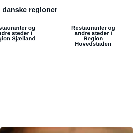
de danske regioner
stauranter og
Restauranter og
dre steder i
andre steder i
ion Sjælland
Region
Hovedstaden