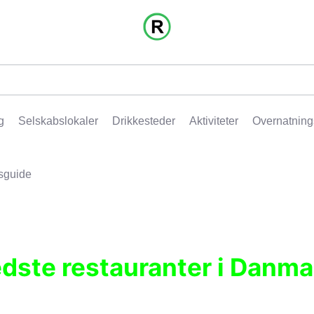
g
Selskabslokaler
Drikkesteder
Aktiviteter
Overnatning
sguide
edste restauranter i Danma
r, pubber, hoteller og aktiviteter.