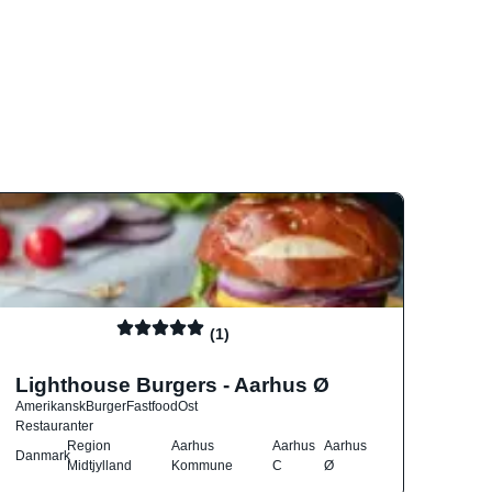
(1)
Lighthouse Burgers - Aarhus Ø
Amerikansk
Burger
Fastfood
Ost
Restauranter
Region
Aarhus
Aarhus
Aarhus
Danmark
Midtjylland
Kommune
C
Ø