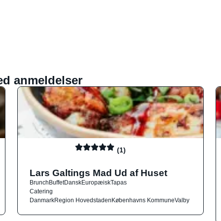
ed anmeldelser
(1)
Lars Galtings Mad Ud af Huset
Brunch
Buffet
Dansk
Europæisk
Tapas
Catering
Danmark
Region Hovedstaden
Københavns Kommune
Valby