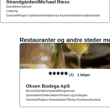
Strandgården/Michael Riess
Dansk
International
Catering
Danmark
Region Syddanmark
Aabenraa Kommune
Aabenraa
Barsmark
Restauranter og andre steder m
(1)
1 følger
Oksen Bodega ApS
Brunch
Dansk
Europæisk
Morgenmad
Spisesteder
Drikkesteder
Vinstuer og bodegaer
Danmark
Region Hovedstaden
Tårnby Kommune
Kastrup