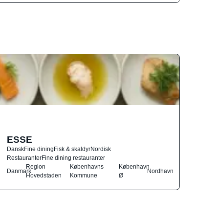
ESSE
Dansk
Fine dining
Fisk & skaldyr
Nordisk
Restauranter
Fine dining restauranter
Region
Københavns
København
Danmark
Nordhavn
Hovedstaden
Kommune
Ø