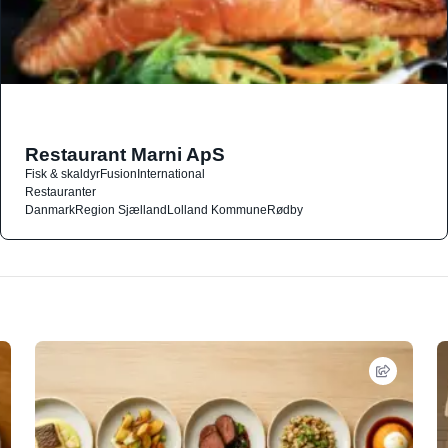
Restaurant Marni ApS
Fisk & skaldyr
Fusion
International
Restauranter
Danmark
Region Sjælland
Lolland Kommune
Rødby