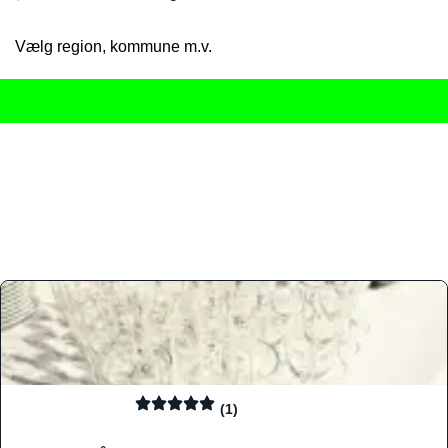
Vælg region, kommune m.v.
Her får du det komplette overblik
over Danmarks mange spisested
gourmetoplevelser på tværs af alle landets byer og regioner.
Søgningen er gjort enkel, så du hurtigt kan filtrere efter madtyp
informationer, hvilket gør den til det ideelle værktøj for både lo
Find præcis den madtype og den stemning, der passer til din næ
(1)