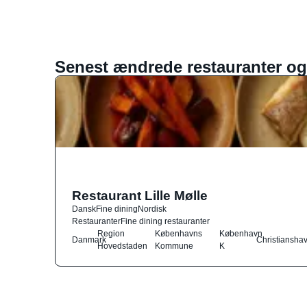
Senest ændrede restauranter og
Restaurant Lille Mølle
Dansk
Fine dining
Nordisk
Restauranter
Fine dining restauranter
Region
Københavns
København
Danmark
Christiansha
Hovedstaden
Kommune
K