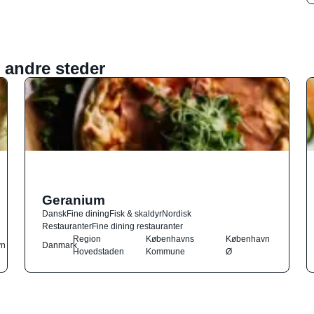
 andre steder
Geranium
Dansk
Fine dining
Fisk & skaldyr
Nordisk
Restauranter
Fine dining restauranter
Region
Københavns
København
vn
Danmark
Hovedstaden
Kommune
Ø