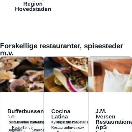
Region
Hovedstaden
Forskellige restauranter, spisesteder
m.v.
Buffetbussen
Cocina
J.M.
Latina
Iversen
Buffet
Restauration
Restauranter
Buffetrestauranter
Catering
Kylling
Mexicansk
Ost
Salat
Taco
Vegetarisk
ApS
Region
Tønder
Restauranter
Takeaway
Danmark
Skærbæk