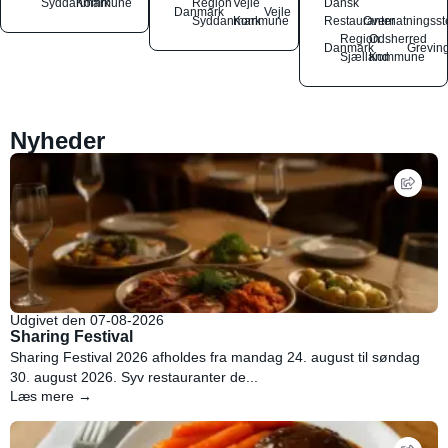
Syddanmark
Kommune
Region
Vejle
Dansk
Danmark
Vejle
Syddanmark
Kommune
Restauranter
Overnatningsst
Region
Odsherred
Danmark
Grevin
Sjælland
Kommune
Nyheder
Udgivet den 07-08-2026
Sharing Festival
Sharing Festival 2026 afholdes fra mandag 24. august til søndag
30. august 2026. Syv restauranter de...
Læs mere →