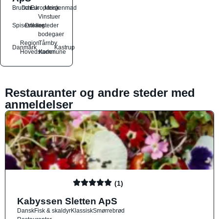
Brunch
Dansk
Europæisk
Morgenmad
Vinstuer
Spisesteder
Drikkesteder
og
bodegaer
Region
Tårnby
Danmark
Kastrup
Hovedstaden
Kommune
Restauranter og andre steder med
anmeldelser
(1)
Kabyssen Sletten ApS
Dansk
Fisk & skaldyr
Klassisk
Smørrebrød