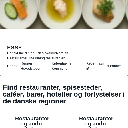
ESSE
Dansk
Fine dining
Fisk & skaldyr
Nordisk
Restauranter
Fine dining restauranter
Region
Københavns
København
Danmark
Nordhavn
Hovedstaden
Kommune
Ø
Find restauranter, spisesteder,
caféer, barer, hoteller og forlystelser i
de danske regioner
Restauranter
Restauranter
og andre
og andre