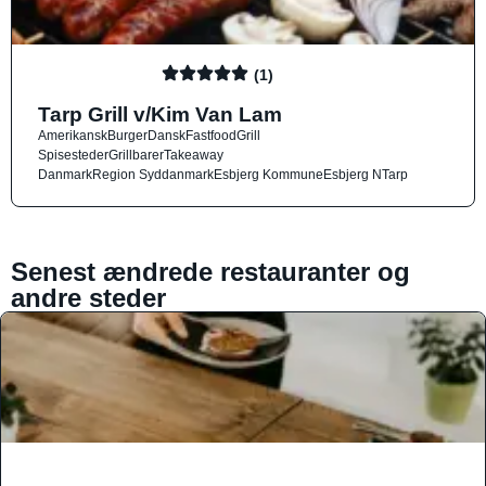
(1)
Tarp Grill v/Kim Van Lam
Amerikansk
Burger
Dansk
Fastfood
Grill
Spisesteder
Grillbarer
Takeaway
Danmark
Region Syddanmark
Esbjerg Kommune
Esbjerg N
Tarp
Senest ændrede restauranter og
andre steder