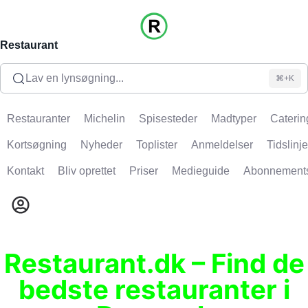
Restaurant
Lav en lynsøgning...
⌘+K
Restauranter
Michelin
Spisesteder
Madtyper
Caterin
Kortsøgning
Nyheder
Toplister
Anmeldelser
Tidslinje
Kontakt
Bliv oprettet
Priser
Medieguide
Abonnement
Restaurant.dk – Find de
bedste restauranter i