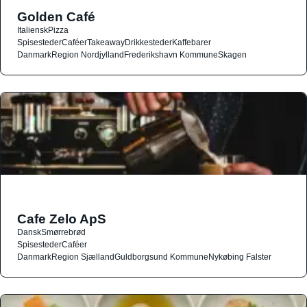
Golden Café
Italiensk
Pizza
Spisesteder
Caféer
Takeaway
Drikkesteder
Kaffebarer
Danmark
Region Nordjylland
Frederikshavn Kommune
Skagen
Cafe Zelo ApS
Dansk
Smørrebrød
Spisesteder
Caféer
Danmark
Region Sjælland
Guldborgsund Kommune
Nykøbing Falster