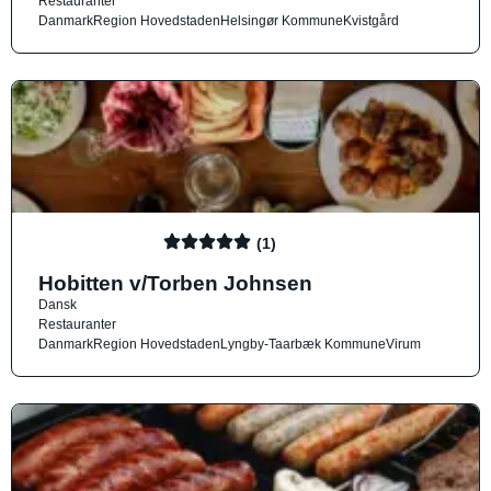
Restauranter
Danmark
Region Hovedstaden
Helsingør Kommune
Kvistgård
(1)
Hobitten v/Torben Johnsen
Dansk
Restauranter
Danmark
Region Hovedstaden
Lyngby-Taarbæk Kommune
Virum