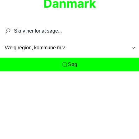
Danmark
Søg efter restauranter, spisesteder, caféer,
barer, pubber, hoteller og aktiviteter.
Vælg region, kommune m.v.
Søg
Her får du det komplette overblik
over
Danmarks mange spisesteder, caféer og
restauranter samlet ét sted. Vi gør det nemt for
dig at opdage alt fra skjulte lokale favoritter til
eksklusive gourmetoplevelser på tværs af alle
landets byer og regioner.
Søgningen er gjort enkel, så du hurtigt kan filtrere
efter madtype, lokation eller specifikke ønsker til