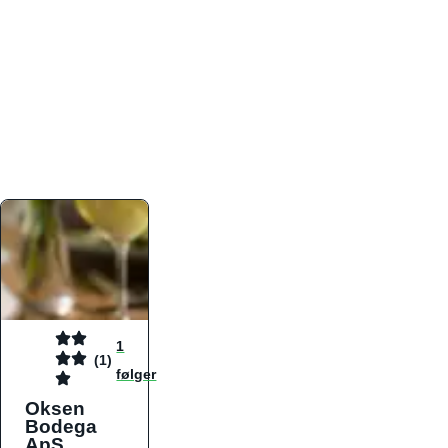
atmosfæren. Platformen er faktabaseret,
overskuelig og altid opdateret med de nyeste
informationer, hvilket gør den til det ideelle værktøj
for både lokale madelskere og turister på farten.
Find præcis den madtype og den stemning, der
passer til din næste middag, uanset hvor i landet
du befinder dig.
1
(1)
følger
Oksen
Bodega
ApS