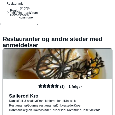
Restauranter
Lyngby-
Region
Danmark
Taarbæk
Virum
Hovedstaden
Kommune
Restauranter og andre steder med
anmeldelser
(1)
1 følger
Søllerød Kro
Dansk
Fisk & skaldyr
Fransk
International
Klassisk
Restauranter
Gourmetrestauranter
Drikkesteder
Kroer
Danmark
Region Hovedstaden
Rudersdal Kommune
Holte
Søllerød