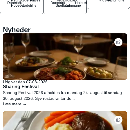
Region
Københavns
København
Region
Holbæk
Midtjylland
Kommune
Danmark
Danmark
Holbæk
Hovedstaden
Kommune
N
Sjælland
Kommune
Nyheder
Udgivet den 07-08-2026
Sharing Festival
Sharing Festival 2026 afholdes fra mandag 24. august til søndag
30. august 2026. Syv restauranter de...
Læs mere →