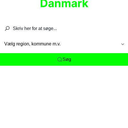
Danmark
Søg efter restauranter, spisesteder, caféer,
barer, pubber, hoteller og aktiviteter.
Vælg region, kommune m.v.
Søg
Her får du det komplette overblik
over
Danmarks mange spisesteder, caféer og
restauranter samlet ét sted. Vi gør det nemt for
dig at opdage alt fra skjulte lokale favoritter til
eksklusive gourmetoplevelser på tværs af alle
landets byer og regioner.
Søgningen er gjort enkel, så du hurtigt kan filtrere
efter madtype, lokation eller specifikke ønsker til