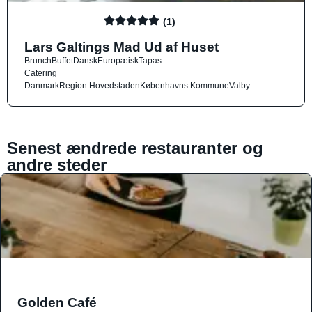
(1)
Lars Galtings Mad Ud af Huset
Brunch
Buffet
Dansk
Europæisk
Tapas
Catering
Danmark
Region Hovedstaden
Københavns Kommune
Valby
Senest ændrede restauranter og
andre steder
Golden Café