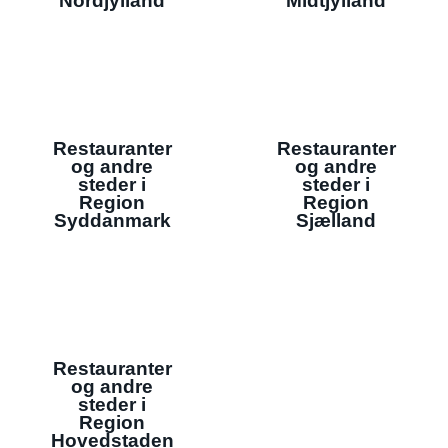
Nordjylland
Midtjylland
Restauranter
Restauranter
og andre
og andre
steder i
steder i
Region
Region
Syddanmark
Sjælland
Restauranter
og andre
steder i
Region
Hovedstaden