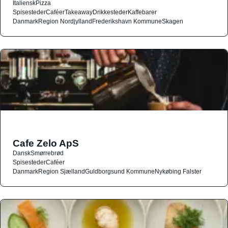
Italiensk
Pizza
Spisesteder
Caféer
Takeaway
Drikkesteder
Kaffebarer
Danmark
Region Nordjylland
Frederikshavn Kommune
Skagen
Cafe Zelo ApS
Dansk
Smørrebrød
Spisesteder
Caféer
Danmark
Region Sjælland
Guldborgsund Kommune
Nykøbing Falster