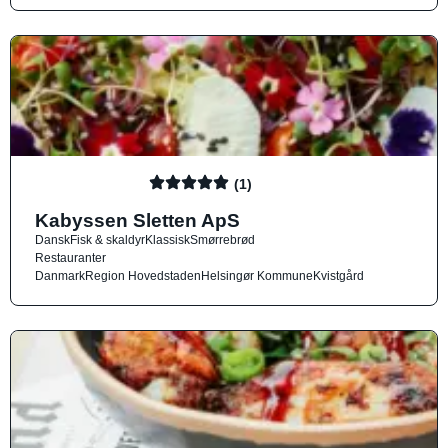
(1)
Kabyssen Sletten ApS
Dansk
Fisk & skaldyr
Klassisk
Smørrebrød
Restauranter
Danmark
Region Hovedstaden
Helsingør Kommune
Kvistgård