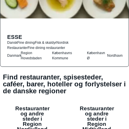
ESSE
Dansk
Fine dining
Fisk & skaldyr
Nordisk
Restauranter
Fine dining restauranter
Region
Københavns
København
Danmark
Nordhavn
Hovedstaden
Kommune
Ø
Find restauranter, spisesteder,
caféer, barer, hoteller og forlystelser i
de danske regioner
Restauranter
Restauranter
og andre
og andre
steder i
steder i
Region
Region