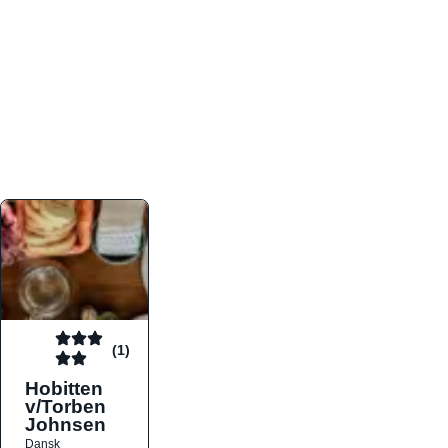
atmosfæren. Platformen er faktabaseret,
overskuelig og altid opdateret med de nyeste
informationer, hvilket gør den til det ideelle værktøj
for både lokale madelskere og turister på farten.
Find præcis den madtype og den stemning, der
passer til din næste middag, uanset hvor i landet
du befinder dig.
(1)
Hobitten
v/Torben
Johnsen
Dansk