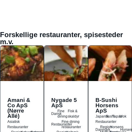
Forskellige restauranter, spisesteder
m.v.
Amani &
Nygade 5
B-Sushi
Co ApS
ApS
Horsens
(Nørre
ApS
Fine
Fisk &
Dansk
Allé)
dining
skaldyr
Japansk
Sushi
Tapas
Wok
Asiatisk
Fine dining
Restauranter
Restauranter
Restauranter
restauranter
Region
Horsens
Danmark
Horsen