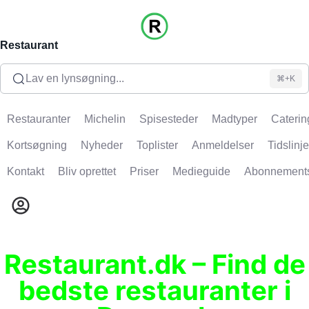
Restaurant
Lav en lynsøgning...
⌘+K
Restauranter
Michelin
Spisesteder
Madtyper
Caterin
Kortsøgning
Nyheder
Toplister
Anmeldelser
Tidslinje
Kontakt
Bliv oprettet
Priser
Medieguide
Abonnement
Restaurant.dk – Find de
bedste restauranter i