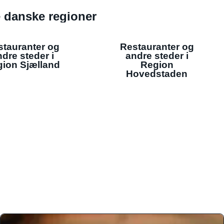
de danske regioner
stauranter og
Restauranter og
dre steder i
andre steder i
ion Sjælland
Region
Hovedstaden