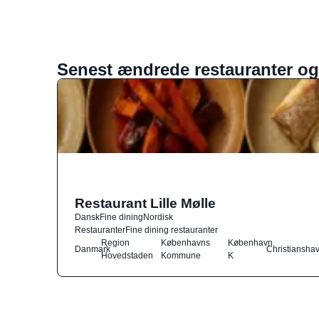
Senest ændrede restauranter og
Restaurant Lille Mølle
Dansk
Fine dining
Nordisk
Restauranter
Fine dining restauranter
Region
Københavns
København
Danmark
Christiansha
Hovedstaden
Kommune
K