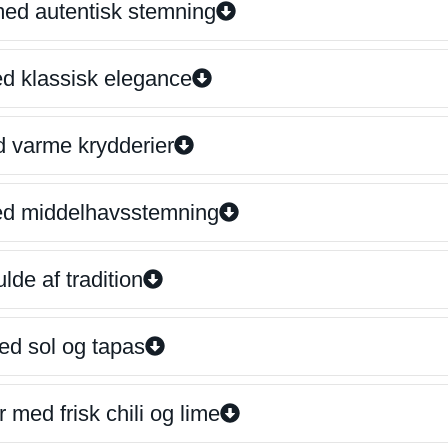
 med autentisk stemning
ed klassisk elegance
d varme krydderier
ed middelhavsstemning
lde af tradition
ed sol og tapas
 med frisk chili og lime