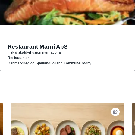
Restaurant Marni ApS
Fisk & skaldyr
Fusion
International
Restauranter
Danmark
Region Sjælland
Lolland Kommune
Rødby