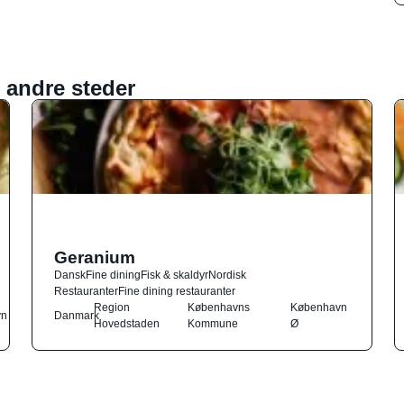
 andre steder
Geranium
Dansk
Fine dining
Fisk & skaldyr
Nordisk
Restauranter
Fine dining restauranter
Region
Københavns
København
vn
Danmark
Hovedstaden
Kommune
Ø