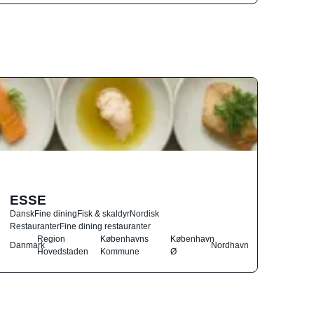
ESSE
Dansk
Fine dining
Fisk & skaldyr
Nordisk
Restauranter
Fine dining restauranter
Region
Københavns
København
Danmark
Nordhavn
Hovedstaden
Kommune
Ø