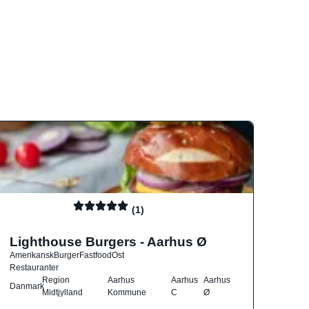
(1)
Lighthouse Burgers - Aarhus Ø
Amerikansk
Burger
Fastfood
Ost
Restauranter
Region
Aarhus
Aarhus
Aarhus
Danmark
Midtjylland
Kommune
C
Ø