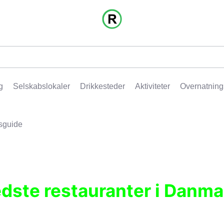
g
Selskabslokaler
Drikkesteder
Aktiviteter
Overnatning
sguide
edste restauranter i Danma
r, pubber, hoteller og aktiviteter.