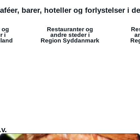
aféer, barer, hoteller og forlystelser i 
 og
Restauranter og
Re
r i
andre steder i
an
lland
Region Syddanmark
Reg
v.