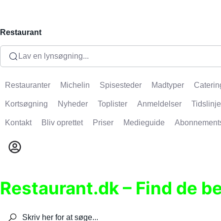
Restaurant
Lav en lynsøgning...
Restauranter
Michelin
Spisesteder
Madtyper
Caterin
Kortsøgning
Nyheder
Toplister
Anmeldelser
Tidslinje
Kontakt
Bliv oprettet
Priser
Medieguide
Abonnement
Restaurant.dk – Find de b
Søg efter restauranter, spisesteder, caféer, bare