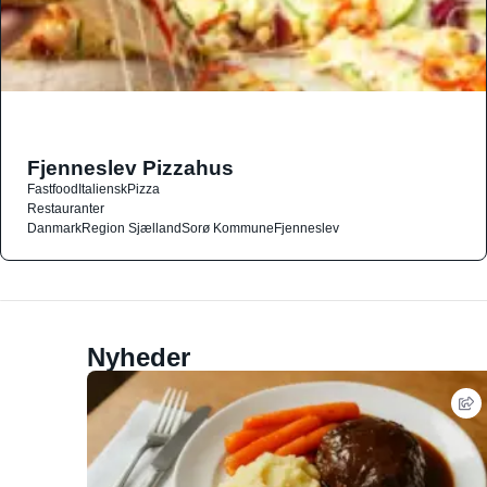
Fjenneslev Pizzahus
Fastfood
Italiensk
Pizza
Restauranter
Danmark
Region Sjælland
Sorø Kommune
Fjenneslev
Nyheder