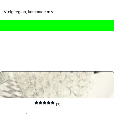
Vælg region, kommune m.v.
Her får du det komplette overblik
over Danmarks mange spisested
gourmetoplevelser på tværs af alle landets byer og regioner.
Søgningen er gjort enkel, så du hurtigt kan filtrere efter madtyp
informationer, hvilket gør den til det ideelle værktøj for både lo
Find præcis den madtype og den stemning, der passer til din næ
(1)