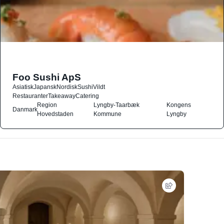
Foo Sushi ApS
Asiatisk
Japansk
Nordisk
Sushi
Vildt
Restauranter
Takeaway
Catering
Region
Lyngby-Taarbæk
Kongens
Danmark
Hovedstaden
Kommune
Lyngby