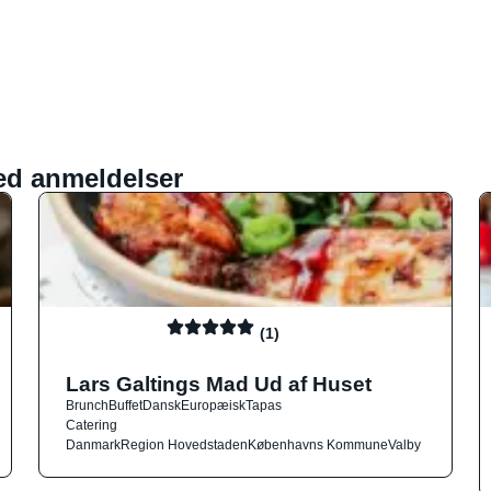
ed anmeldelser
(1)
Lars Galtings Mad Ud af Huset
Brunch
Buffet
Dansk
Europæisk
Tapas
Catering
Danmark
Region Hovedstaden
Københavns Kommune
Valby