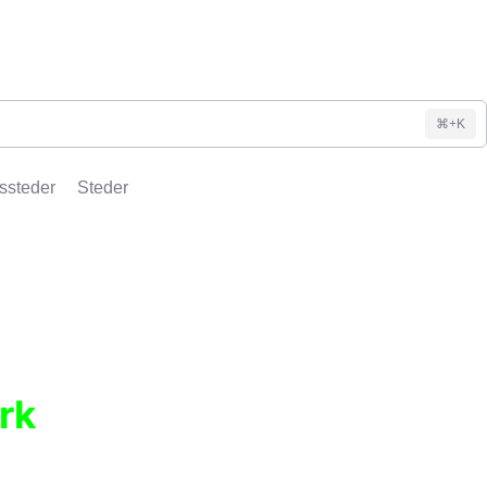
⌘+K
ssteder
Steder
rk