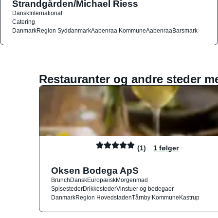
Strandgården/Michael Riess
Dansk
International
Catering
Danmark
Region Syddanmark
Aabenraa Kommune
Aabenraa
Barsmark
Restauranter og andre steder m
(1)
1 følger
Oksen Bodega ApS
Brunch
Dansk
Europæisk
Morgenmad
Spisesteder
Drikkesteder
Vinstuer og bodegaer
Danmark
Region Hovedstaden
Tårnby Kommune
Kastrup