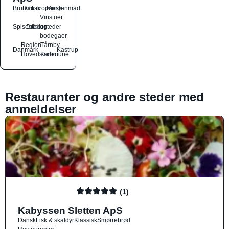
Brunch
Dansk
Europæisk
Morgenmad
Vinstuer
Spisesteder
Drikkesteder
og
bodegaer
Region
Tårnby
Danmark
Kastrup
Hovedstaden
Kommune
Restauranter og andre steder med
anmeldelser
(1)
Kabyssen Sletten ApS
Dansk
Fisk & skaldyr
Klassisk
Smørrebrød