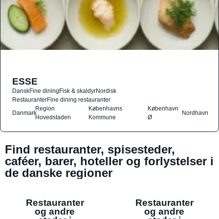
ESSE
Dansk
Fine dining
Fisk & skaldyr
Nordisk
Restauranter
Fine dining restauranter
Region
Københavns
København
Danmark
Nordhavn
Hovedstaden
Kommune
Ø
Find restauranter, spisesteder,
caféer, barer, hoteller og forlystelser i
de danske regioner
Restauranter
Restauranter
og andre
og andre