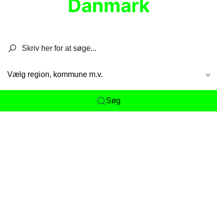
Danmark
Søg efter restauranter, spisesteder, caféer,
barer, pubber, hoteller og aktiviteter.
Vælg region, kommune m.v.
Søg
Her får du det komplette overblik
over
Danmarks mange spisesteder, caféer og
restauranter samlet ét sted. Vi gør det nemt for
dig at opdage alt fra skjulte lokale favoritter til
eksklusive gourmetoplevelser på tværs af alle
landets byer og regioner.
Søgningen er gjort enkel, så du hurtigt kan filtrere
efter madtype, lokation eller specifikke ønsker til