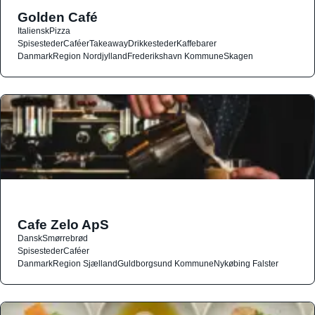
Golden Café
Italiensk
Pizza
Spisesteder
Caféer
Takeaway
Drikkesteder
Kaffebarer
Danmark
Region Nordjylland
Frederikshavn Kommune
Skagen
Cafe Zelo ApS
Dansk
Smørrebrød
Spisesteder
Caféer
Danmark
Region Sjælland
Guldborgsund Kommune
Nykøbing Falster