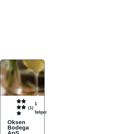
atmosfæren. Platformen er faktabaseret,
overskuelig og altid opdateret med de nyeste
informationer, hvilket gør den til det ideelle værktøj
for både lokale madelskere og turister på farten.
Find præcis den madtype og den stemning, der
passer til din næste middag, uanset hvor i landet
du befinder dig.
1
(1)
følger
Oksen
Bodega
ApS