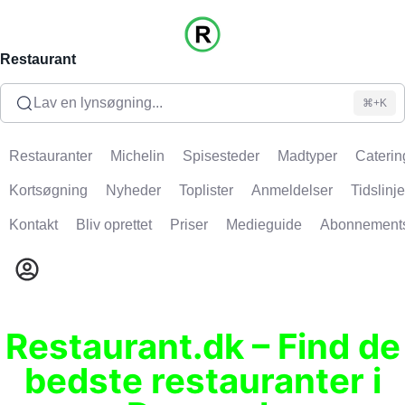
Restaurant
Lav en lynsøgning...
⌘+K
Restauranter
Michelin
Spisesteder
Madtyper
Caterin
Kortsøgning
Nyheder
Toplister
Anmeldelser
Tidslinje
Kontakt
Bliv oprettet
Priser
Medieguide
Abonnement
Restaurant.dk – Find de
bedste restauranter i