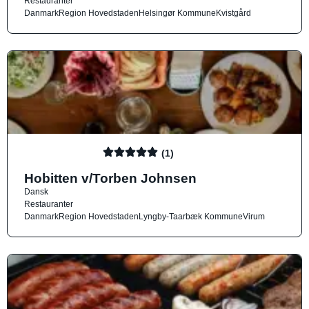
Restauranter
Danmark
Region Hovedstaden
Helsingør Kommune
Kvistgård
(1)
Hobitten v/Torben Johnsen
Dansk
Restauranter
Danmark
Region Hovedstaden
Lyngby-Taarbæk Kommune
Virum