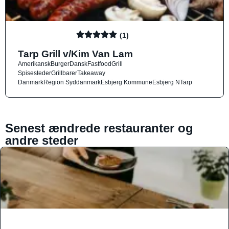
(1)
Tarp Grill v/Kim Van Lam
Amerikansk
Burger
Dansk
Fastfood
Grill
Spisesteder
Grillbarer
Takeaway
Danmark
Region Syddanmark
Esbjerg Kommune
Esbjerg N
Tarp
Senest ændrede restauranter og
andre steder