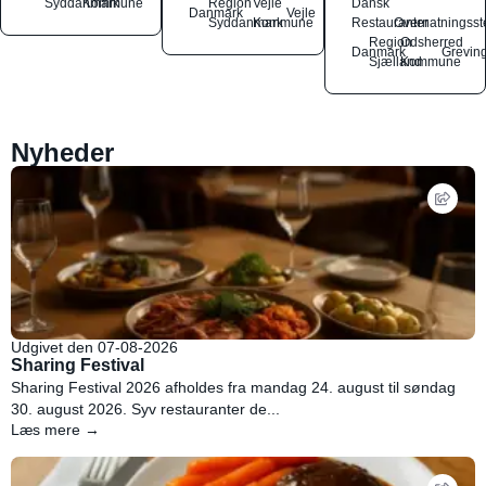
Syddanmark
Kommune
Region
Vejle
Dansk
Danmark
Vejle
Syddanmark
Kommune
Restauranter
Overnatningsst
Region
Odsherred
Danmark
Grevin
Sjælland
Kommune
Nyheder
Udgivet den 07-08-2026
Sharing Festival
Sharing Festival 2026 afholdes fra mandag 24. august til søndag
30. august 2026. Syv restauranter de...
Læs mere →