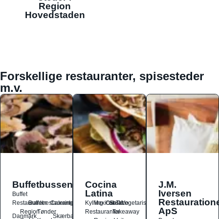
Region
Hovedstaden
Forskellige restauranter, spisesteder
m.v.
Buffetbussen
Cocina
J.M.
Latina
Iversen
Buffet
Restauration
Restauranter
Buffetrestauranter
Catering
Kylling
Mexicansk
Ost
Salat
Taco
Vegetarisk
ApS
Region
Tønder
Restauranter
Takeaway
Danmark
Skærbæk