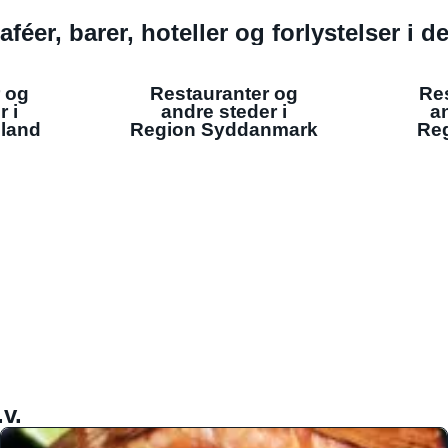
aféer, barer, hoteller og forlystelser i 
 og
Restauranter og
Re
r i
andre steder i
an
lland
Region Syddanmark
Reg
v.