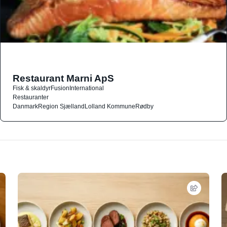
Restaurant Marni ApS
Fisk & skaldyr
Fusion
International
Restauranter
Danmark
Region Sjælland
Lolland Kommune
Rødby