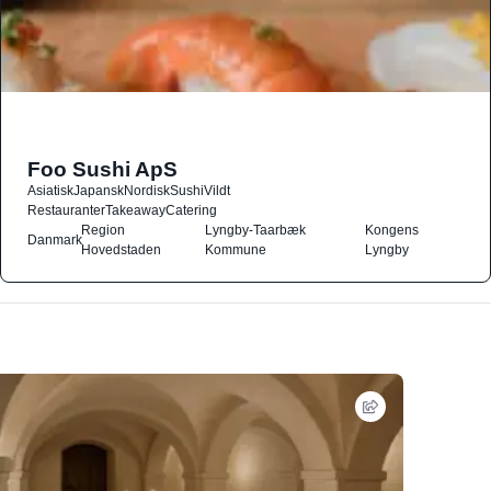
Foo Sushi ApS
Asiatisk
Japansk
Nordisk
Sushi
Vildt
Restauranter
Takeaway
Catering
Region
Lyngby-Taarbæk
Kongens
Danmark
Hovedstaden
Kommune
Lyngby