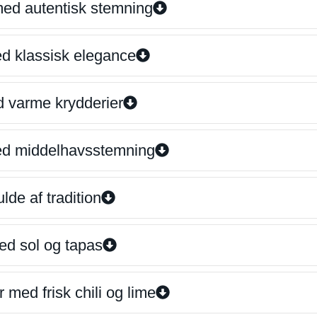
 med autentisk stemning
ed klassisk elegance
d varme krydderier
ed middelhavsstemning
lde af tradition
ed sol og tapas
 med frisk chili og lime