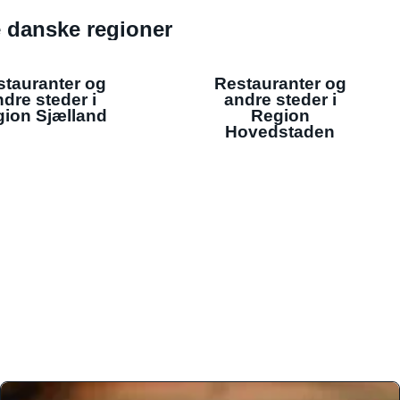
de danske regioner
stauranter og
Restauranter og
dre steder i
andre steder i
ion Sjælland
Region
Hovedstaden