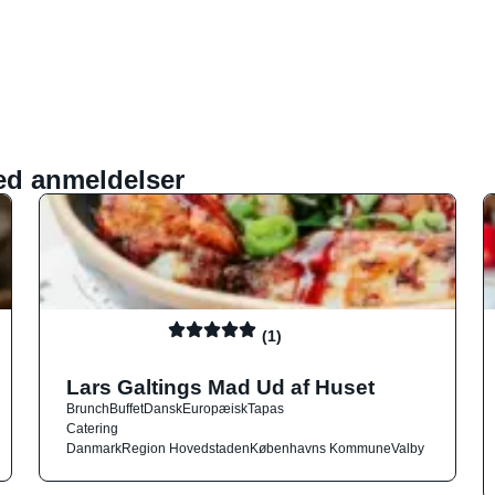
ed anmeldelser
(1)
Lars Galtings Mad Ud af Huset
Brunch
Buffet
Dansk
Europæisk
Tapas
Catering
Danmark
Region Hovedstaden
Københavns Kommune
Valby