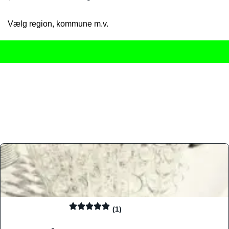
Vælg region, kommune m.v.
Her får du det komplette overblik
over Danmarks mange spisested
gourmetoplevelser på tværs af alle landets byer og regioner.
Søgningen er gjort enkel, så du hurtigt kan filtrere efter madtyp
informationer, hvilket gør den til det ideelle værktøj for både lo
Find præcis den madtype og den stemning, der passer til din næ
(1)