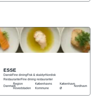
ESSE
Dansk
Fine dining
Fisk & skaldyr
Nordisk
Restauranter
Fine dining restauranter
Region
Københavns
København
Danmark
Nordhavn
Hovedstaden
Kommune
Ø