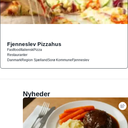
Fjenneslev Pizzahus
Fastfood
Italiensk
Pizza
Restauranter
Danmark
Region Sjælland
Sorø Kommune
Fjenneslev
Nyheder