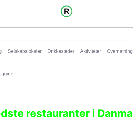
g
Selskabslokaler
Drikkesteder
Aktiviteter
Overnatning
sguide
edste restauranter i Danma
r, pubber, hoteller og aktiviteter.