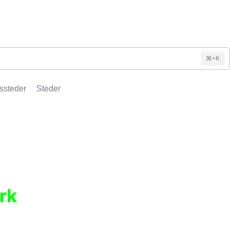
⌘+K
ssteder
Steder
rk