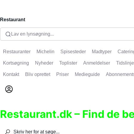
Restaurant
Lav en lynsøgning...
Restauranter
Michelin
Spisesteder
Madtyper
Caterin
Kortsøgning
Nyheder
Toplister
Anmeldelser
Tidslinje
Kontakt
Bliv oprettet
Priser
Medieguide
Abonnement
Restaurant.dk – Find de b
Søg efter restauranter, spisesteder, caféer, bare