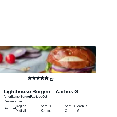
(1)
Lighthouse Burgers - Aarhus Ø
Amerikansk
Burger
Fastfood
Ost
Restauranter
Region
Aarhus
Aarhus
Aarhus
Danmark
Midtjylland
Kommune
C
Ø