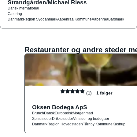
Strandgården/Michael Riess
Dansk
International
Catering
Danmark
Region Syddanmark
Aabenraa Kommune
Aabenraa
Barsmark
Restauranter og andre steder m
(1)
1 følger
Oksen Bodega ApS
Brunch
Dansk
Europæisk
Morgenmad
Spisesteder
Drikkesteder
Vinstuer og bodegaer
Danmark
Region Hovedstaden
Tårnby Kommune
Kastrup