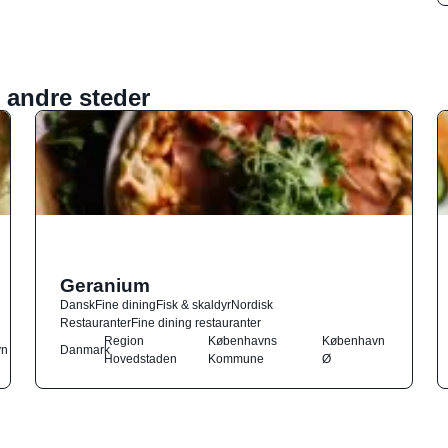
 andre steder
Geranium
Dansk
Fine dining
Fisk & skaldyr
Nordisk
Restauranter
Fine dining restauranter
Region
Københavns
København
vn
Danmark
Hovedstaden
Kommune
Ø