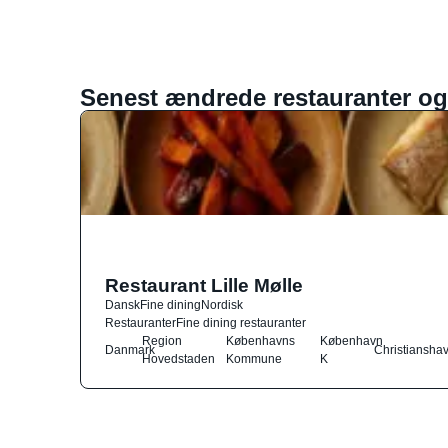
Senest ændrede restauranter og
Restaurant Lille Mølle
Dansk
Fine dining
Nordisk
Restauranter
Fine dining restauranter
Region
Københavns
København
Danmark
Christiansha
Hovedstaden
Kommune
K