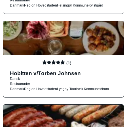
Restauranter
Danmark
Region Hovedstaden
Helsingør Kommune
Kvistgård
(1)
Hobitten v/Torben Johnsen
Dansk
Restauranter
Danmark
Region Hovedstaden
Lyngby-Taarbæk Kommune
Virum