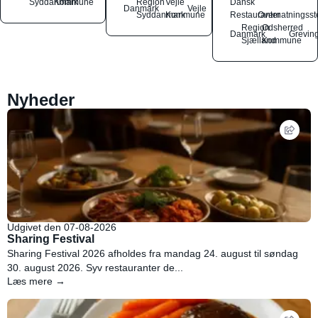
Syddanmark
Kommune
Region
Vejle
Dansk
Danmark
Vejle
Syddanmark
Kommune
Restauranter
Overnatningsst
Region
Odsherred
Danmark
Grevin
Sjælland
Kommune
Nyheder
Udgivet den 07-08-2026
Sharing Festival
Sharing Festival 2026 afholdes fra mandag 24. august til søndag
30. august 2026. Syv restauranter de...
Læs mere →