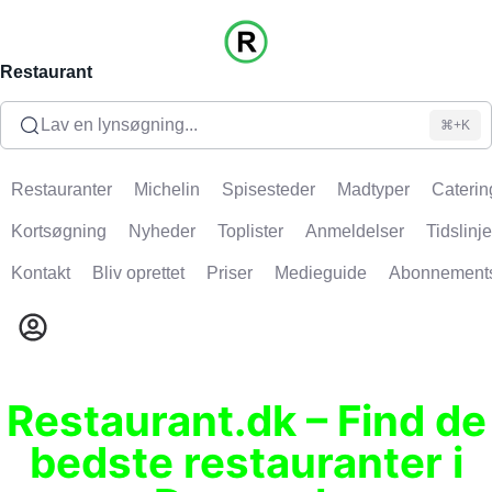
Restaurant
Lav en lynsøgning...
⌘+K
Restauranter
Michelin
Spisesteder
Madtyper
Caterin
Kortsøgning
Nyheder
Toplister
Anmeldelser
Tidslinje
Kontakt
Bliv oprettet
Priser
Medieguide
Abonnement
Restaurant.dk – Find de
bedste restauranter i