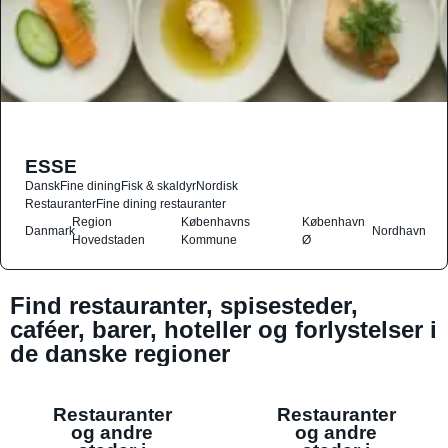
ESSE
Dansk
Fine dining
Fisk & skaldyr
Nordisk
Restauranter
Fine dining restauranter
Region
Københavns
København
Danmark
Nordhavn
Hovedstaden
Kommune
Ø
Find restauranter, spisesteder,
caféer, barer, hoteller og forlystelser i
de danske regioner
Restauranter
Restauranter
og andre
og andre