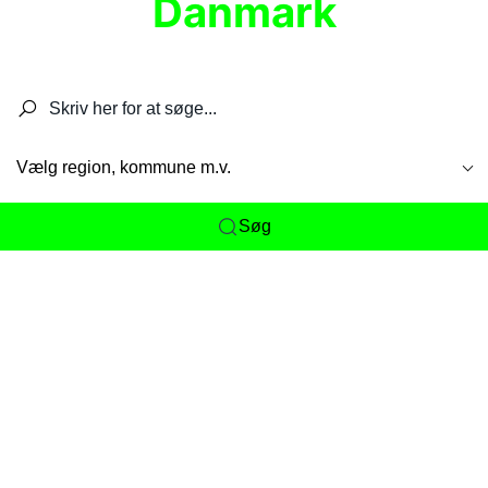
Danmark
Søg efter restauranter, spisesteder, caféer,
barer, pubber, hoteller og aktiviteter.
Vælg region, kommune m.v.
Søg
Her får du det komplette overblik
over
Danmarks mange spisesteder, caféer og
restauranter samlet ét sted. Vi gør det nemt for
dig at opdage alt fra skjulte lokale favoritter til
eksklusive gourmetoplevelser på tværs af alle
landets byer og regioner.
Søgningen er gjort enkel, så du hurtigt kan filtrere
efter madtype, lokation eller specifikke ønsker til