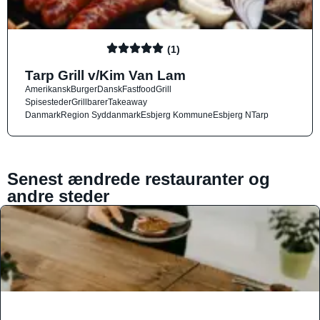
(1)
Tarp Grill v/Kim Van Lam
Amerikansk
Burger
Dansk
Fastfood
Grill
Spisesteder
Grillbarer
Takeaway
Danmark
Region Syddanmark
Esbjerg Kommune
Esbjerg N
Tarp
Senest ændrede restauranter og
andre steder