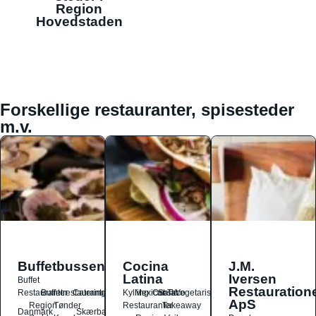
Region
Hovedstaden
Forskellige restauranter, spisesteder
m.v.
Buffetbussen
Cocina
J.M.
Latina
Iversen
Buffet
Restauration
Restauranter
Buffetrestauranter
Catering
Kylling
Mexicansk
Ost
Salat
Taco
Vegetarisk
ApS
Region
Tønder
Restauranter
Takeaway
Danmark
Skærbæk