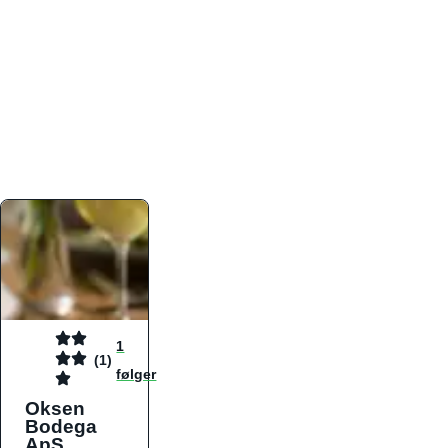
atmosfæren. Platformen er faktabaseret,
overskuelig og altid opdateret med de nyeste
informationer, hvilket gør den til det ideelle værktøj
for både lokale madelskere og turister på farten.
Find præcis den madtype og den stemning, der
passer til din næste middag, uanset hvor i landet
du befinder dig.
1
(1)
følger
Oksen
Bodega
ApS