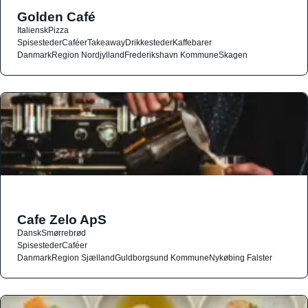
Golden Café
Italiensk
Pizza
Spisesteder
Caféer
Takeaway
Drikkesteder
Kaffebarer
Danmark
Region Nordjylland
Frederikshavn Kommune
Skagen
Cafe Zelo ApS
Dansk
Smørrebrød
Spisesteder
Caféer
Danmark
Region Sjælland
Guldborgsund Kommune
Nykøbing Falster