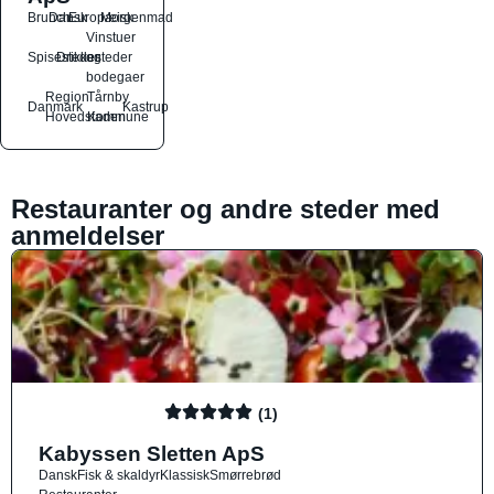
Brunch
Dansk
Europæisk
Morgenmad
Vinstuer
Spisesteder
Drikkesteder
og
bodegaer
Region
Tårnby
Danmark
Kastrup
Hovedstaden
Kommune
Restauranter og andre steder med
anmeldelser
(1)
Kabyssen Sletten ApS
Dansk
Fisk & skaldyr
Klassisk
Smørrebrød