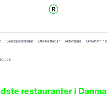
g
Selskabslokaler
Drikkesteder
Aktiviteter
Overnatning
sguide
edste restauranter i Danma
r, pubber, hoteller og aktiviteter.