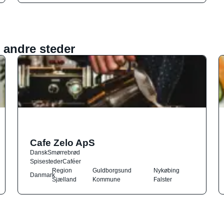
 andre steder
Cafe Zelo ApS
Dansk
Smørrebrød
Spisesteder
Caféer
Region
Guldborgsund
Nykøbing
Danmark
Sjælland
Kommune
Falster