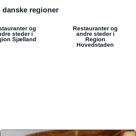
de danske regioner
stauranter og
Restauranter og
dre steder i
andre steder i
ion Sjælland
Region
Hovedstaden