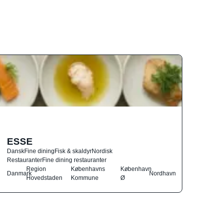
ESSE
Dansk
Fine dining
Fisk & skaldyr
Nordisk
Restauranter
Fine dining restauranter
Region
Københavns
København
Danmark
Nordhavn
Hovedstaden
Kommune
Ø