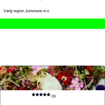
Vælg region, kommune m.v.
Her får du det komplette overblik
over Danmarks mange spisested
gourmetoplevelser på tværs af alle landets byer og regioner.
Søgningen er gjort enkel, så du hurtigt kan filtrere efter madtyp
informationer, hvilket gør den til det ideelle værktøj for både lo
Find præcis den madtype og den stemning, der passer til din næ
(1)