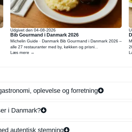
Udgivet den 04-08-2026
U
Bib Gourmand i Danmark 2026
D
Michelin Guide · Danmark Bib Gourmand i Danmark 2026 –
M
alle 27 restauranter med by, køkken og prisni...
2
Læs mere →
L
gastronomi, oplevelse og forretning
iser i Danmark?
 med autentisk stemning