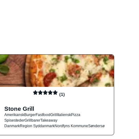
(1)
Stone Grill
Amerikansk
Burger
Fastfood
Grill
Italiensk
Pizza
Spisesteder
Grillbarer
Takeaway
Danmark
Region Syddanmark
Nordfyns Kommune
Søndersø