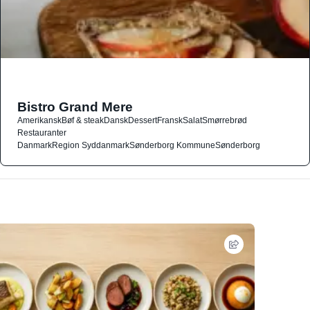
Bistro Grand Mere
Amerikansk
Bøf & steak
Dansk
Dessert
Fransk
Salat
Smørrebrød
Restauranter
Danmark
Region Syddanmark
Sønderborg Kommune
Sønderborg