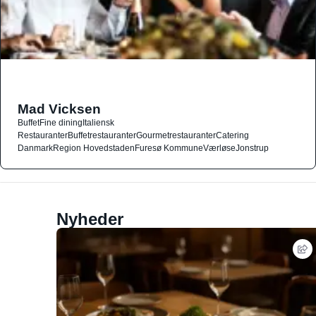
Mad Vicksen
Buffet
Fine dining
Italiensk
Restauranter
Buffetrestauranter
Gourmetrestauranter
Catering
Danmark
Region Hovedstaden
Furesø Kommune
Værløse
Jonstrup
Nyheder