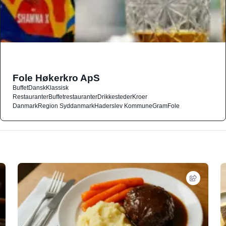
Fole Høkerkro ApS
Buffet
Dansk
Klassisk
Restauranter
Buffetrestauranter
Drikkesteder
Kroer
Danmark
Region Syddanmark
Haderslev Kommune
Gram
Fole