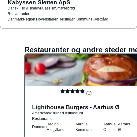
Kabyssen Sletten ApS
Dansk
Fisk & skaldyr
Klassisk
Smørrebrød
Restauranter
Danmark
Region Hovedstaden
Helsingør Kommune
Kvistgård
Restauranter og andre steder m
(1)
Lighthouse Burgers - Aarhus Ø
Amerikansk
Burger
Fastfood
Ost
Restauranter
Region
Aarhus
Aarhus
Aarhus
Danmark
Midtjylland
Kommune
C
Ø