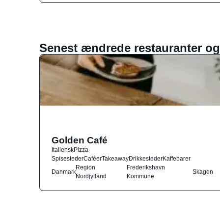
Senest ændrede restauranter og
Golden Café
Italiensk
Pizza
Spisesteder
Caféer
Takeaway
Drikkesteder
Kaffebarer
Region
Frederikshavn
Danmark
Skagen
Nordjylland
Kommune