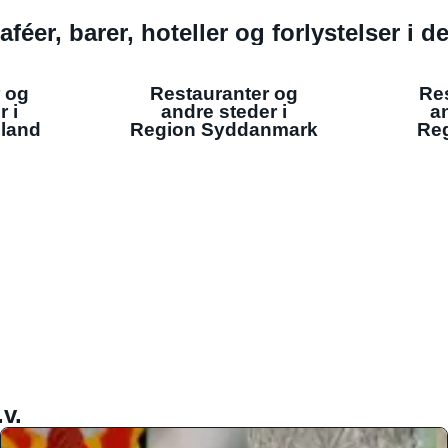
aféer, barer, hoteller og forlystelser i 
 og
Restauranter og
Re
r i
andre steder i
an
lland
Region Syddanmark
Reg
v.