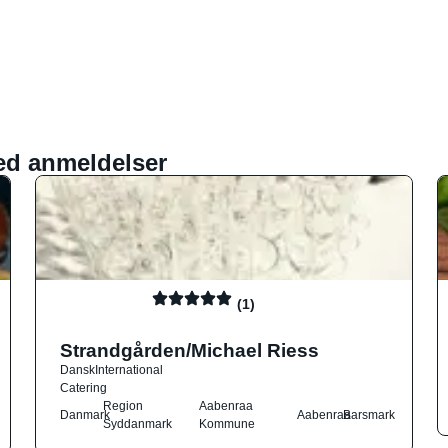
ed anmeldelser
(1)
Strandgården/Michael Riess
Dansk
International
Catering
Region
Aabenraa
Danmark
Aabenraa
Barsmark
Syddanmark
Kommune