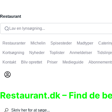
Restaurant
Lav en lynsøgning...
Restauranter
Michelin
Spisesteder
Madtyper
Caterin
Kortsøgning
Nyheder
Toplister
Anmeldelser
Tidslinje
Kontakt
Bliv oprettet
Priser
Medieguide
Abonnement
Restaurant.dk – Find de b
Søg efter restauranter, spisesteder, caféer, bare