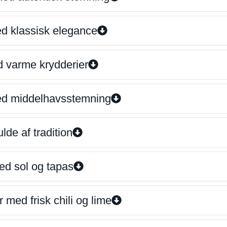
ed klassisk elegance
d varme krydderier
ed middelhavsstemning
lde af tradition
ed sol og tapas
 med frisk chili og lime