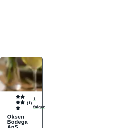
atmosfæren. Platformen er faktabaseret,
overskuelig og altid opdateret med de nyeste
informationer, hvilket gør den til det ideelle værktøj
for både lokale madelskere og turister på farten.
Find præcis den madtype og den stemning, der
passer til din næste middag, uanset hvor i landet
du befinder dig.
1
(1)
følger
Oksen
Bodega
ApS