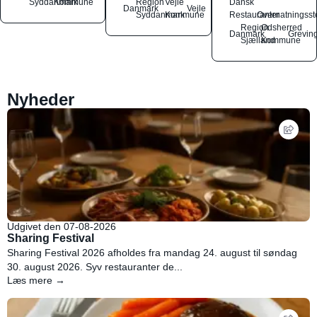
Syddanmark
Kommune
Region
Vejle
Dansk
Danmark
Vejle
Syddanmark
Kommune
Restauranter
Overnatningsst
Region
Odsherred
Danmark
Grevin
Sjælland
Kommune
Nyheder
Udgivet den 07-08-2026
Sharing Festival
Sharing Festival 2026 afholdes fra mandag 24. august til søndag
30. august 2026. Syv restauranter de...
Læs mere →