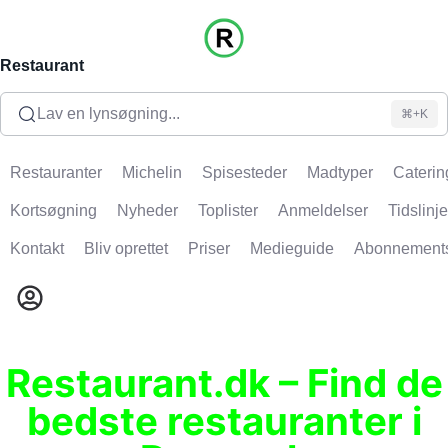
Restaurant
Lav en lynsøgning...
⌘+K
Restauranter
Michelin
Spisesteder
Madtyper
Caterin
Kortsøgning
Nyheder
Toplister
Anmeldelser
Tidslinje
Kontakt
Bliv oprettet
Priser
Medieguide
Abonnement
Restaurant.dk – Find de
bedste restauranter i