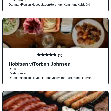
Restauranter
Danmark
Region Hovedstaden
Helsingør Kommune
Kvistgård
(1)
Hobitten v/Torben Johnsen
Dansk
Restauranter
Danmark
Region Hovedstaden
Lyngby-Taarbæk Kommune
Virum