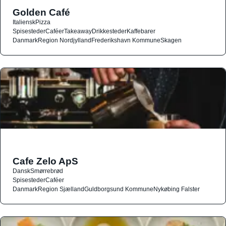
Golden Café
Italiensk
Pizza
Spisesteder
Caféer
Takeaway
Drikkesteder
Kaffebarer
Danmark
Region Nordjylland
Frederikshavn Kommune
Skagen
Cafe Zelo ApS
Dansk
Smørrebrød
Spisesteder
Caféer
Danmark
Region Sjælland
Guldborgsund Kommune
Nykøbing Falster