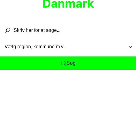
Danmark
Søg efter restauranter, spisesteder, caféer,
barer, pubber, hoteller og aktiviteter.
Vælg region, kommune m.v.
Søg
Her får du det komplette overblik
over
Danmarks mange spisesteder, caféer og
restauranter samlet ét sted. Vi gør det nemt for
dig at opdage alt fra skjulte lokale favoritter til
eksklusive gourmetoplevelser på tværs af alle
landets byer og regioner.
Søgningen er gjort enkel, så du hurtigt kan filtrere
efter madtype, lokation eller specifikke ønsker til