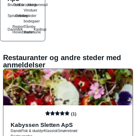
Brunch
Dansk
Europæisk
Morgenmad
Vinstuer
Spisesteder
Drikkesteder
og
bodegaer
Region
Tårnby
Danmark
Kastrup
Hovedstaden
Kommune
Restauranter og andre steder med
anmeldelser
(1)
Kabyssen Sletten ApS
Dansk
Fisk & skaldyr
Klassisk
Smørrebrød