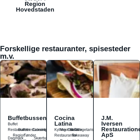
Region
Hovedstaden
Forskellige restauranter, spisesteder
m.v.
Buffetbussen
Cocina
J.M.
Latina
Iversen
Buffet
Restauration
Restauranter
Buffetrestauranter
Catering
Kylling
Mexicansk
Ost
Salat
Taco
Vegetarisk
ApS
Region
Tønder
Restauranter
Takeaway
Danmark
Skærbæk