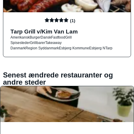
(1)
Tarp Grill v/Kim Van Lam
Amerikansk
Burger
Dansk
Fastfood
Grill
Spisesteder
Grillbarer
Takeaway
Danmark
Region Syddanmark
Esbjerg Kommune
Esbjerg N
Tarp
Senest ændrede restauranter og
andre steder