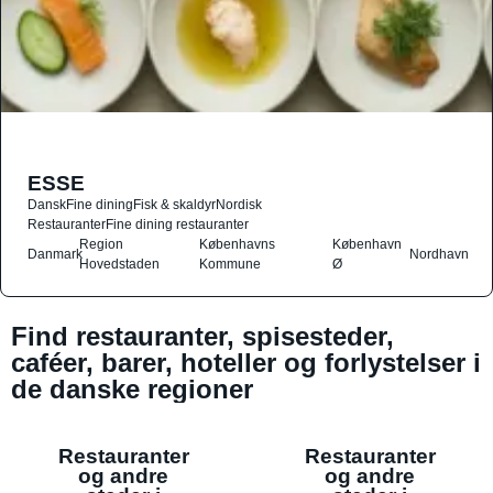
ESSE
Dansk
Fine dining
Fisk & skaldyr
Nordisk
Restauranter
Fine dining restauranter
Region
Københavns
København
Danmark
Nordhavn
Hovedstaden
Kommune
Ø
Find restauranter, spisesteder,
caféer, barer, hoteller og forlystelser i
de danske regioner
Restauranter
Restauranter
og andre
og andre