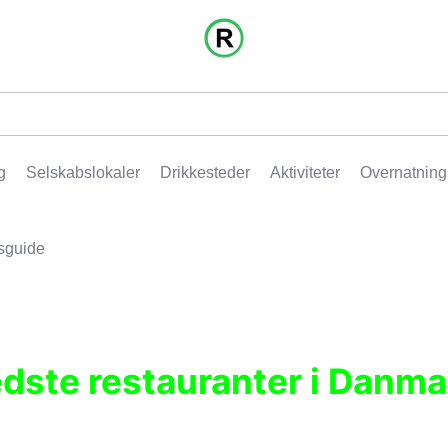
g
Selskabslokaler
Drikkesteder
Aktiviteter
Overnatning
sguide
edste restauranter i Danma
r, pubber, hoteller og aktiviteter.