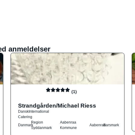
ed anmeldelser
(1)
Strandgården/Michael Riess
Dansk
International
Catering
Region
Aabenraa
Danmark
Aabenraa
Barsmark
Syddanmark
Kommune