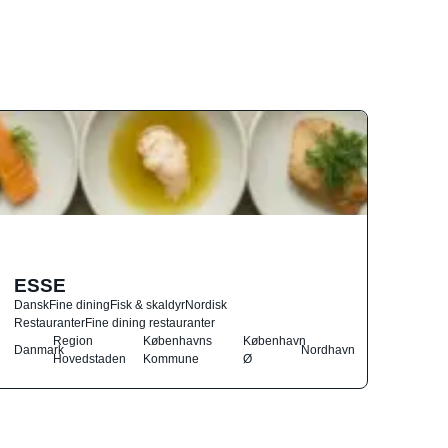
ESSE
Dansk
Fine dining
Fisk & skaldyr
Nordisk
Restauranter
Fine dining restauranter
Region
Københavns
København
Danmark
Nordhavn
Hovedstaden
Kommune
Ø