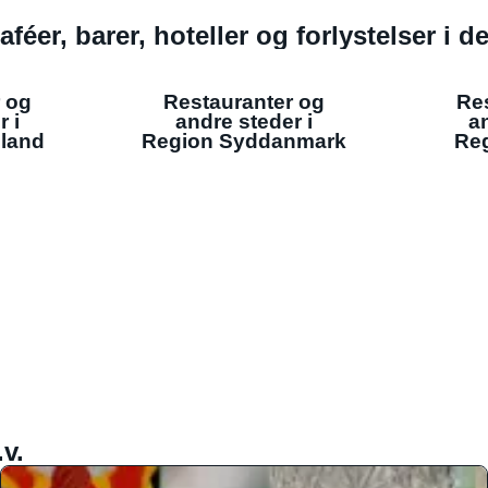
aféer, barer, hoteller og forlystelser i 
 og
Restauranter og
Re
r i
andre steder i
an
lland
Region Syddanmark
Reg
v.