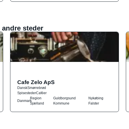
 andre steder
Cafe Zelo ApS
Dansk
Smørrebrød
Spisesteder
Caféer
Region
Guldborgsund
Nykøbing
Danmark
Sjælland
Kommune
Falster