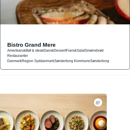
Bistro Grand Mere
Amerikansk
Bøf & steak
Dansk
Dessert
Fransk
Salat
Smørrebrød
Restauranter
Danmark
Region Syddanmark
Sønderborg Kommune
Sønderborg