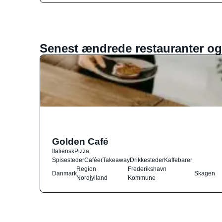
Senest ændrede restauranter og
Golden Café
Italiensk
Pizza
Spisesteder
Caféer
Takeaway
Drikkesteder
Kaffebarer
Region
Frederikshavn
Danmark
Skagen
Nordjylland
Kommune