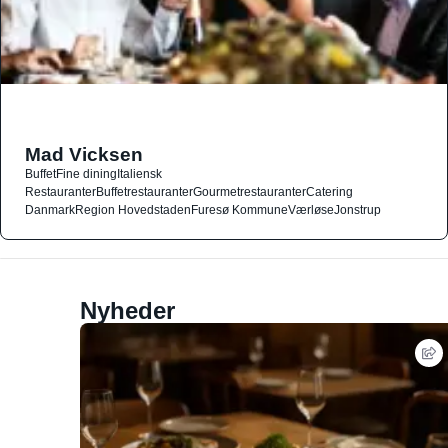
Mad Vicksen
Buffet
Fine dining
Italiensk
Restauranter
Buffetrestauranter
Gourmetrestauranter
Catering
Danmark
Region Hovedstaden
Furesø Kommune
Værløse
Jonstrup
Nyheder