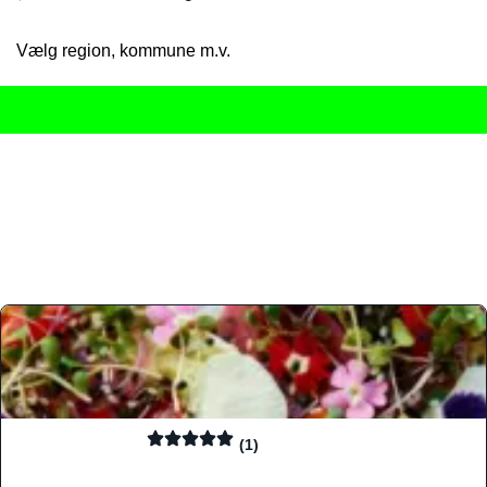
Vælg region, kommune m.v.
Her får du det komplette overblik
over Danmarks mange spisested
gourmetoplevelser på tværs af alle landets byer og regioner.
Søgningen er gjort enkel, så du hurtigt kan filtrere efter madtyp
informationer, hvilket gør den til det ideelle værktøj for både lo
Find præcis den madtype og den stemning, der passer til din næ
(1)