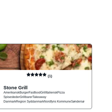
(1)
Stone Grill
Amerikansk
Burger
Fastfood
Grill
Italiensk
Pizza
Spisesteder
Grillbarer
Takeaway
Danmark
Region Syddanmark
Nordfyns Kommune
Søndersø