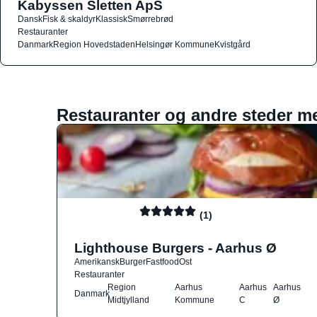
Kabyssen Sletten ApS
Dansk
Fisk & skaldyr
Klassisk
Smørrebrød
Restauranter
Danmark
Region Hovedstaden
Helsingør Kommune
Kvistgård
Restauranter og andre steder m
(1)
Lighthouse Burgers - Aarhus Ø
Amerikansk
Burger
Fastfood
Ost
Restauranter
Region
Aarhus
Aarhus
Aarhus
Danmark
Midtjylland
Kommune
C
Ø