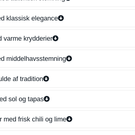
ed klassisk elegance
d varme krydderier
ed middelhavsstemning
lde af tradition
ed sol og tapas
 med frisk chili og lime