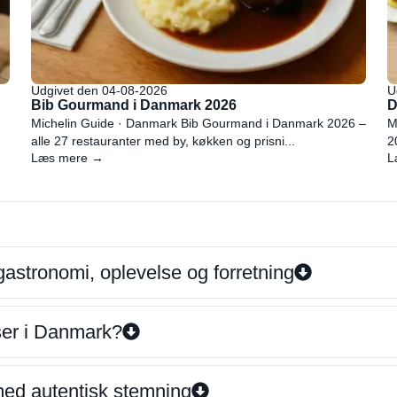
Udgivet den 04-08-2026
U
Bib Gourmand i Danmark 2026
D
Michelin Guide · Danmark Bib Gourmand i Danmark 2026 –
M
alle 27 restauranter med by, køkken og prisni...
2
Læs mere →
L
gastronomi, oplevelse og forretning
iser i Danmark?
 med autentisk stemning