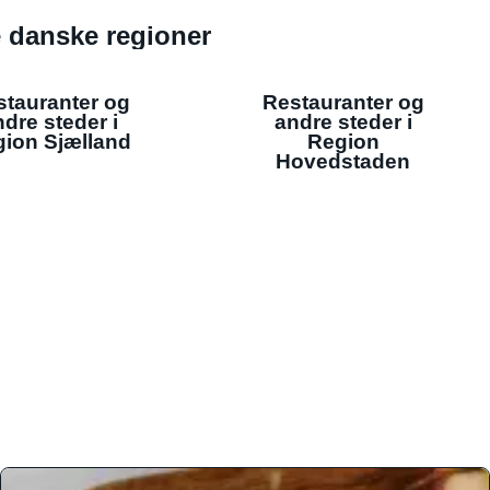
de danske regioner
stauranter og
Restauranter og
dre steder i
andre steder i
ion Sjælland
Region
Hovedstaden