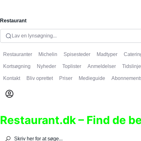
Restaurant
Lav en lynsøgning...
Restauranter
Michelin
Spisesteder
Madtyper
Caterin
Kortsøgning
Nyheder
Toplister
Anmeldelser
Tidslinje
Kontakt
Bliv oprettet
Priser
Medieguide
Abonnement
Restaurant.dk – Find de b
Søg efter restauranter, spisesteder, caféer, bare