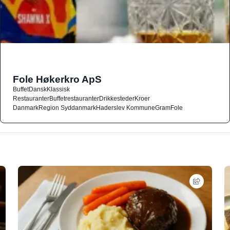
Fole Høkerkro ApS
Buffet
Dansk
Klassisk
Restauranter
Buffetrestauranter
Drikkesteder
Kroer
Danmark
Region Syddanmark
Haderslev Kommune
Gram
Fole