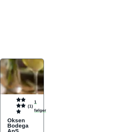
atmosfæren. Platformen er faktabaseret,
overskuelig og altid opdateret med de nyeste
informationer, hvilket gør den til det ideelle værktøj
for både lokale madelskere og turister på farten.
Find præcis den madtype og den stemning, der
passer til din næste middag, uanset hvor i landet
du befinder dig.
1
(1)
følger
Oksen
Bodega
ApS