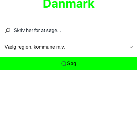
Danmark
Søg efter restauranter, spisesteder, caféer,
barer, pubber, hoteller og aktiviteter.
Vælg region, kommune m.v.
Søg
Her får du det komplette overblik
over
Danmarks mange spisesteder, caféer og
restauranter samlet ét sted. Vi gør det nemt for
dig at opdage alt fra skjulte lokale favoritter til
eksklusive gourmetoplevelser på tværs af alle
landets byer og regioner.
Søgningen er gjort enkel, så du hurtigt kan filtrere
efter madtype, lokation eller specifikke ønsker til