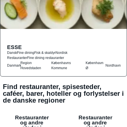
ESSE
Dansk
Fine dining
Fisk & skaldyr
Nordisk
Restauranter
Fine dining restauranter
Region
Københavns
København
Danmark
Nordhavn
Hovedstaden
Kommune
Ø
Find restauranter, spisesteder,
caféer, barer, hoteller og forlystelser i
de danske regioner
Restauranter
Restauranter
og andre
og andre