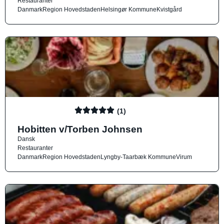
Restauranter
Danmark
Region Hovedstaden
Helsingør Kommune
Kvistgård
(1)
Hobitten v/Torben Johnsen
Dansk
Restauranter
Danmark
Region Hovedstaden
Lyngby-Taarbæk Kommune
Virum