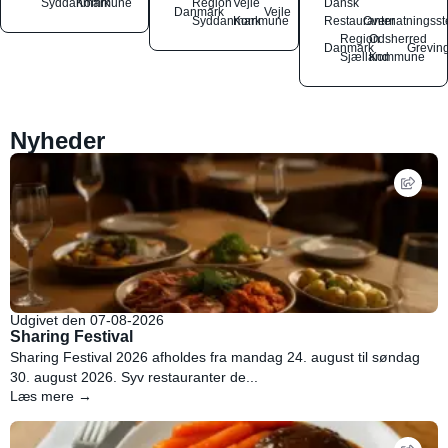
Syddanmark
Kommune
Region
Vejle
Dansk
Danmark
Vejle
Syddanmark
Kommune
Restauranter
Overnatningsst
Region
Odsherred
Danmark
Grevin
Sjælland
Kommune
Nyheder
Udgivet den 07-08-2026
Sharing Festival
Sharing Festival 2026 afholdes fra mandag 24. august til søndag
30. august 2026. Syv restauranter de...
Læs mere →