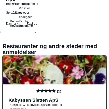
Brunch
Dansk
Europæisk
Morgenmad
Vinstuer
Spisesteder
Drikkesteder
og
bodegaer
Region
Tårnby
Danmark
Kastrup
Hovedstaden
Kommune
Restauranter og andre steder med
anmeldelser
(1)
Kabyssen Sletten ApS
Dansk
Fisk & skaldyr
Klassisk
Smørrebrød