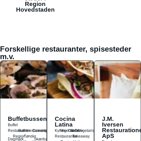
Region
Hovedstaden
Forskellige restauranter, spisesteder
m.v.
Buffetbussen
Cocina
J.M.
Latina
Iversen
Buffet
Restauration
Restauranter
Buffetrestauranter
Catering
Kylling
Mexicansk
Ost
Salat
Taco
Vegetarisk
ApS
Region
Tønder
Restauranter
Takeaway
Danmark
Skærbæk