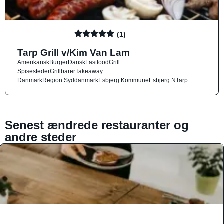
(1)
Tarp Grill v/Kim Van Lam
Amerikansk
Burger
Dansk
Fastfood
Grill
Spisesteder
Grillbarer
Takeaway
Danmark
Region Syddanmark
Esbjerg Kommune
Esbjerg N
Tarp
Senest ændrede restauranter og
andre steder