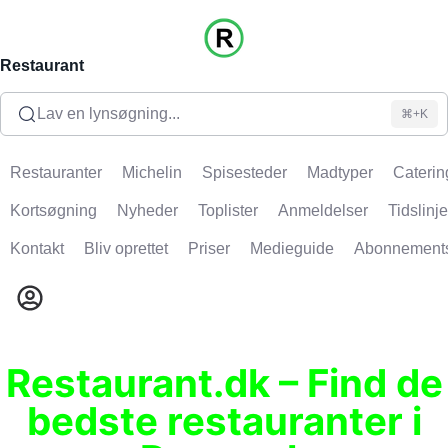
Restaurant
Lav en lynsøgning...
⌘+K
Restauranter
Michelin
Spisesteder
Madtyper
Caterin
Kortsøgning
Nyheder
Toplister
Anmeldelser
Tidslinje
Kontakt
Bliv oprettet
Priser
Medieguide
Abonnement
Restaurant.dk – Find de
bedste restauranter i