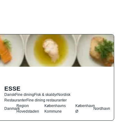
ESSE
Dansk
Fine dining
Fisk & skaldyr
Nordisk
Restauranter
Fine dining restauranter
Region
Københavns
København
Danmark
Nordhavn
Hovedstaden
Kommune
Ø