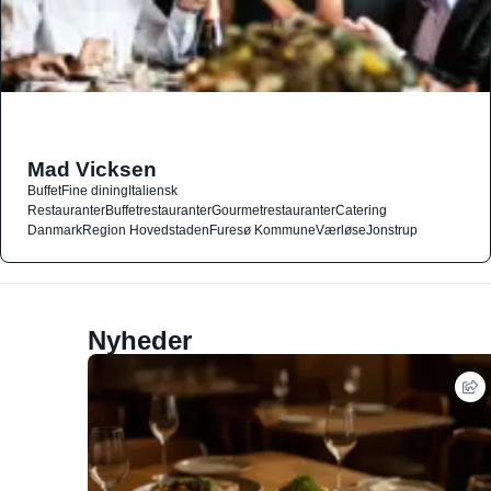
Mad Vicksen
Buffet
Fine dining
Italiensk
Restauranter
Buffetrestauranter
Gourmetrestauranter
Catering
Danmark
Region Hovedstaden
Furesø Kommune
Værløse
Jonstrup
Nyheder