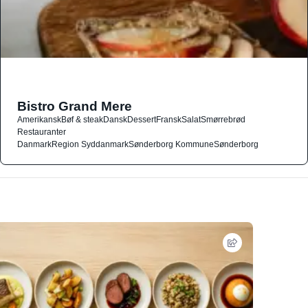
Bistro Grand Mere
Amerikansk
Bøf & steak
Dansk
Dessert
Fransk
Salat
Smørrebrød
Restauranter
Danmark
Region Syddanmark
Sønderborg Kommune
Sønderborg