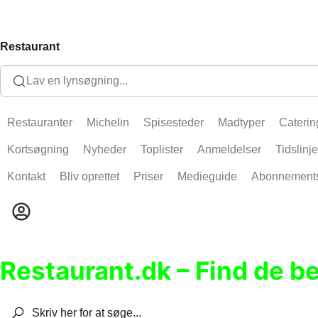
Restaurant
Lav en lynsøgning...
Restauranter
Michelin
Spisesteder
Madtyper
Caterin
Kortsøgning
Nyheder
Toplister
Anmeldelser
Tidslinje
Kontakt
Bliv oprettet
Priser
Medieguide
Abonnement
Restaurant.dk – Find de b
Søg efter restauranter, spisesteder, caféer, bare