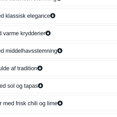
ed klassisk elegance
d varme krydderier
ed middelhavsstemning
lde af tradition
ed sol og tapas
 med frisk chili og lime