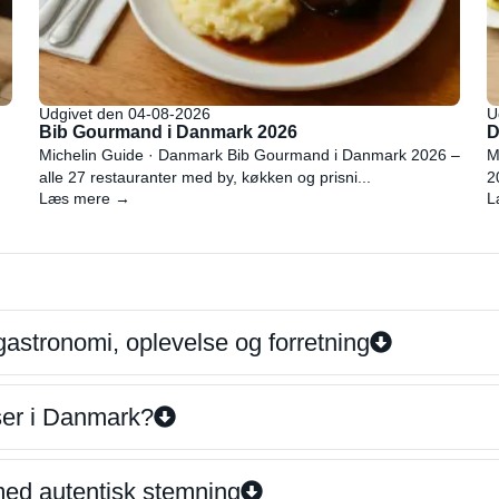
Udgivet den 04-08-2026
U
Bib Gourmand i Danmark 2026
D
Michelin Guide · Danmark Bib Gourmand i Danmark 2026 –
M
alle 27 restauranter med by, køkken og prisni...
2
Læs mere →
L
gastronomi, oplevelse og forretning
iser i Danmark?
 med autentisk stemning