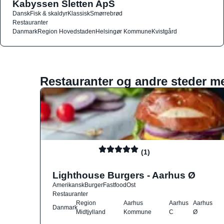
Kabyssen Sletten ApS
Dansk
Fisk & skaldyr
Klassisk
Smørrebrød
Restauranter
Danmark
Region Hovedstaden
Helsingør Kommune
Kvistgård
Restauranter og andre steder m
(1)
Lighthouse Burgers - Aarhus Ø
Amerikansk
Burger
Fastfood
Ost
Restauranter
Region
Aarhus
Aarhus
Aarhus
Danmark
Midtjylland
Kommune
C
Ø