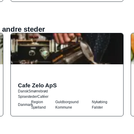
 andre steder
Cafe Zelo ApS
Dansk
Smørrebrød
Spisesteder
Caféer
Region
Guldborgsund
Nykøbing
Danmark
Sjælland
Kommune
Falster