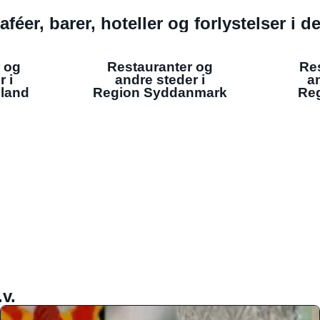
aféer, barer, hoteller og forlystelser i 
 og
Restauranter og
Re
r i
andre steder i
an
lland
Region Syddanmark
Reg
v.