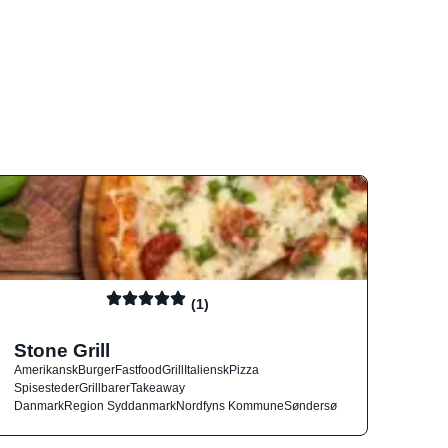
(1)
Stone Grill
Amerikansk
Burger
Fastfood
Grill
Italiensk
Pizza
Spisesteder
Grillbarer
Takeaway
Danmark
Region Syddanmark
Nordfyns Kommune
Søndersø