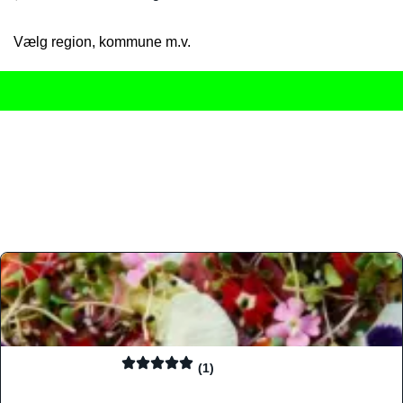
Vælg region, kommune m.v.
Her får du det komplette overblik
over Danmarks mange spisested
gourmetoplevelser på tværs af alle landets byer og regioner.
Søgningen er gjort enkel, så du hurtigt kan filtrere efter madtyp
informationer, hvilket gør den til det ideelle værktøj for både lo
Find præcis den madtype og den stemning, der passer til din næ
(1)