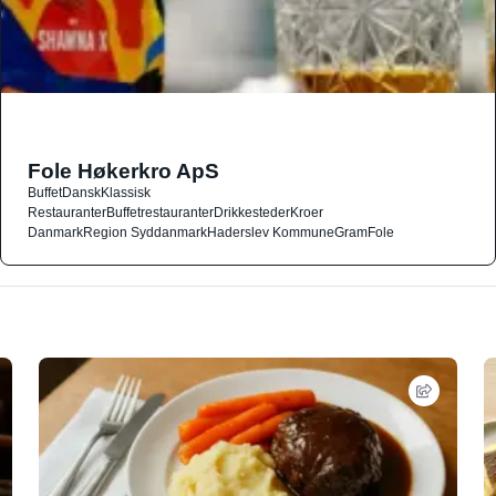
Fole Høkerkro ApS
Buffet
Dansk
Klassisk
Restauranter
Buffetrestauranter
Drikkesteder
Kroer
Danmark
Region Syddanmark
Haderslev Kommune
Gram
Fole