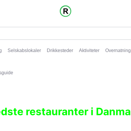
g
Selskabslokaler
Drikkesteder
Aktiviteter
Overnatning
sguide
edste restauranter i Danma
r, pubber, hoteller og aktiviteter.