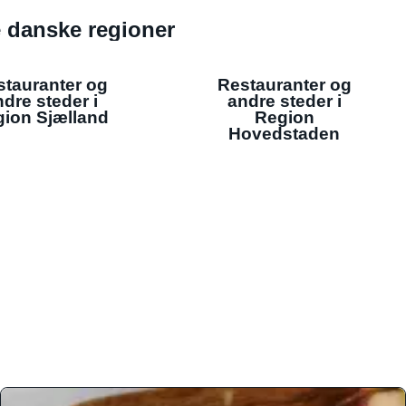
de danske regioner
stauranter og
Restauranter og
dre steder i
andre steder i
ion Sjælland
Region
Hovedstaden