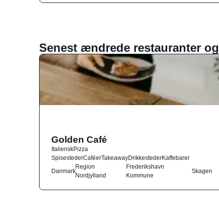
Senest ændrede restauranter og
Golden Café
Italiensk
Pizza
Spisesteder
Caféer
Takeaway
Drikkesteder
Kaffebarer
Region
Frederikshavn
Danmark
Skagen
Nordjylland
Kommune