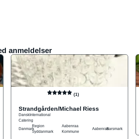
ed anmeldelser
(1)
Strandgården/Michael Riess
Dansk
International
Catering
Region
Aabenraa
Danmark
Aabenraa
Barsmark
Syddanmark
Kommune