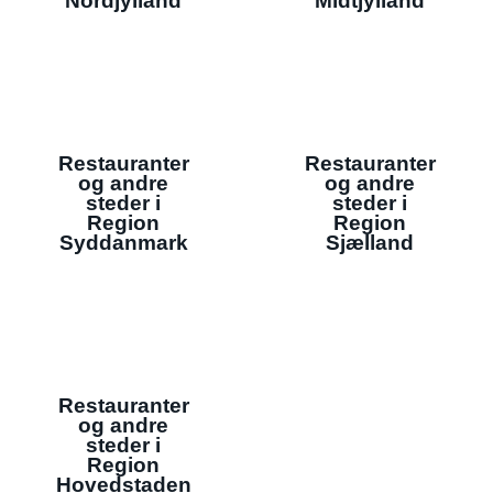
Nordjylland
Midtjylland
Restauranter
Restauranter
og andre
og andre
steder i
steder i
Region
Region
Syddanmark
Sjælland
Restauranter
og andre
steder i
Region
Hovedstaden