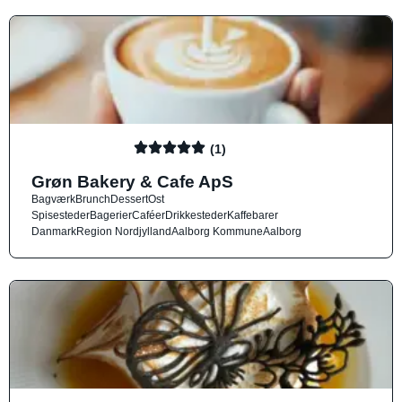
(1)
Grøn Bakery & Cafe ApS
Bagværk
Brunch
Dessert
Ost
Spisesteder
Bagerier
Caféer
Drikkesteder
Kaffebarer
Danmark
Region Nordjylland
Aalborg Kommune
Aalborg