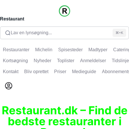
Restaurant
Lav en lynsøgning...
⌘+K
Restauranter
Michelin
Spisesteder
Madtyper
Caterin
Kortsøgning
Nyheder
Toplister
Anmeldelser
Tidslinje
Kontakt
Bliv oprettet
Priser
Medieguide
Abonnement
Restaurant.dk – Find de
bedste restauranter i