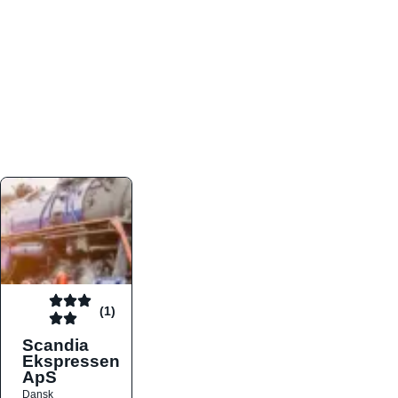
atmosfæren. Platformen er faktabaseret,
overskuelig og altid opdateret med de nyeste
informationer, hvilket gør den til det ideelle værktøj
for både lokale madelskere og turister på farten.
Find præcis den madtype og den stemning, der
passer til din næste middag, uanset hvor i landet
du befinder dig.
(1)
Scandia
Ekspressen
ApS
Dansk