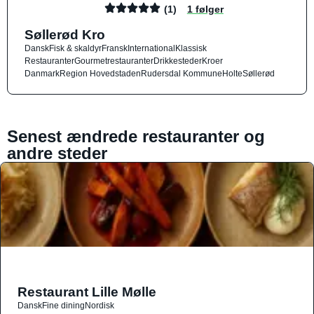
(1)
1 følger
Søllerød Kro
Dansk
Fisk & skaldyr
Fransk
International
Klassisk
Restauranter
Gourmetrestauranter
Drikkesteder
Kroer
Danmark
Region Hovedstaden
Rudersdal Kommune
Holte
Søllerød
Senest ændrede restauranter og
andre steder
Restaurant Lille Mølle
Dansk
Fine dining
Nordisk