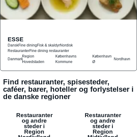
ESSE
Dansk
Fine dining
Fisk & skaldyr
Nordisk
Restauranter
Fine dining restauranter
Region
Københavns
København
Danmark
Nordhavn
Hovedstaden
Kommune
Ø
Find restauranter, spisesteder,
caféer, barer, hoteller og forlystelser i
de danske regioner
Restauranter
Restauranter
og andre
og andre
steder i
steder i
Region
Region