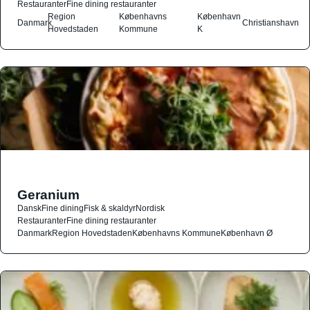
Restauranter
Fine dining restauranter
Region
Københavns
København
Danmark
Christianshavn
Hovedstaden
Kommune
K
Geranium
Dansk
Fine dining
Fisk & skaldyr
Nordisk
Restauranter
Fine dining restauranter
Danmark
Region Hovedstaden
Københavns Kommune
København Ø