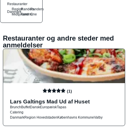
Restauranter
Region
Randers
Randers
Danmark
Midtjylland
Kommune
C
Restauranter og andre steder med
anmeldelser
(1)
Lars Galtings Mad Ud af Huset
Brunch
Buffet
Dansk
Europæisk
Tapas
Catering
Danmark
Region Hovedstaden
Københavns Kommune
Valby