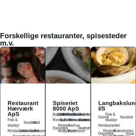
Forskellige restauranter, spisesteder
m.v.
Restaurant
Spiseriet
Langbakslun
Hærværk
8000 ApS
I/S
ApS
Bagværk
Buffet
Dansk
Dessert
Fastfood
Ost
Sandwich
Smørrebrød
Fisk &
Dansk
Nordisk
Fisk &
Restauranter
Buffetrestauranter
Frokostrestauranter
Catering
skaldyr
Nordisk
Vildt
skaldyr
Region
Aarhus
Restauranter
Danmark
Skødstrup
Restauranter
Drikkesteder
Kaffebarer
Midtjylland
Kommune
Region
Brønderslev
Danmark
Asaa