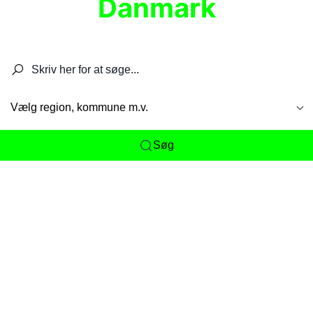
Danmark
Søg efter restauranter, spisesteder, caféer,
barer, pubber, hoteller og aktiviteter.
Vælg region, kommune m.v.
Søg
Her får du det komplette overblik
over
Danmarks mange spisesteder, caféer og
restauranter samlet ét sted. Vi gør det nemt for
dig at opdage alt fra skjulte lokale favoritter til
eksklusive gourmetoplevelser på tværs af alle
landets byer og regioner.
Søgningen er gjort enkel, så du hurtigt kan filtrere
efter madtype, lokation eller specifikke ønsker til