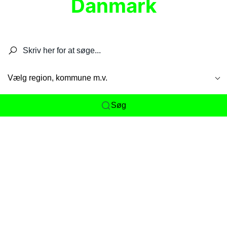
Danmark
Søg efter restauranter, spisesteder, caféer,
barer, pubber, hoteller og aktiviteter.
Vælg region, kommune m.v.
Søg
Her får du det komplette overblik
over
Danmarks mange spisesteder, caféer og
restauranter samlet ét sted. Vi gør det nemt for
dig at opdage alt fra skjulte lokale favoritter til
eksklusive gourmetoplevelser på tværs af alle
landets byer og regioner.
Søgningen er gjort enkel, så du hurtigt kan filtrere
efter madtype, lokation eller specifikke ønsker til