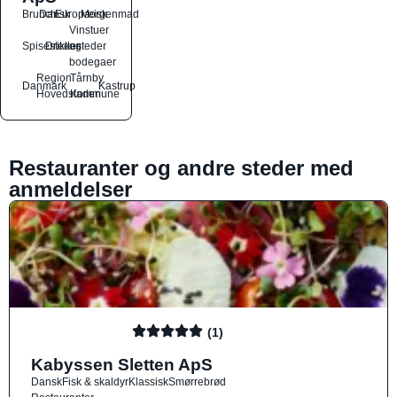
Brunch
Dansk
Europæisk
Morgenmad
Vinstuer
Spisesteder
Drikkesteder
og
bodegaer
Region
Tårnby
Danmark
Kastrup
Hovedstaden
Kommune
Restauranter og andre steder med
anmeldelser
(1)
Kabyssen Sletten ApS
Dansk
Fisk & skaldyr
Klassisk
Smørrebrød