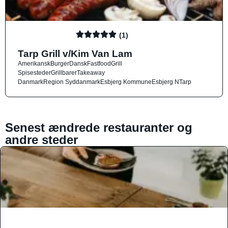
(1)
Tarp Grill v/Kim Van Lam
Amerikansk
Burger
Dansk
Fastfood
Grill
Spisesteder
Grillbarer
Takeaway
Danmark
Region Syddanmark
Esbjerg Kommune
Esbjerg N
Tarp
Senest ændrede restauranter og
andre steder