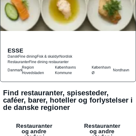
ESSE
Dansk
Fine dining
Fisk & skaldyr
Nordisk
Restauranter
Fine dining restauranter
Region
Københavns
København
Danmark
Nordhavn
Hovedstaden
Kommune
Ø
Find restauranter, spisesteder,
caféer, barer, hoteller og forlystelser i
de danske regioner
Restauranter
Restauranter
og andre
og andre