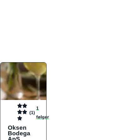
atmosfæren. Platformen er faktabaseret,
overskuelig og altid opdateret med de nyeste
informationer, hvilket gør den til det ideelle værktøj
for både lokale madelskere og turister på farten.
Find præcis den madtype og den stemning, der
passer til din næste middag, uanset hvor i landet
du befinder dig.
1
(1)
følger
Oksen
Bodega
ApS