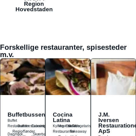
Region
Hovedstaden
Forskellige restauranter, spisesteder
m.v.
Buffetbussen
Cocina
J.M.
Latina
Iversen
Buffet
Restauration
Restauranter
Buffetrestauranter
Catering
Kylling
Mexicansk
Ost
Salat
Taco
Vegetarisk
ApS
Region
Tønder
Restauranter
Takeaway
Danmark
Skærbæk