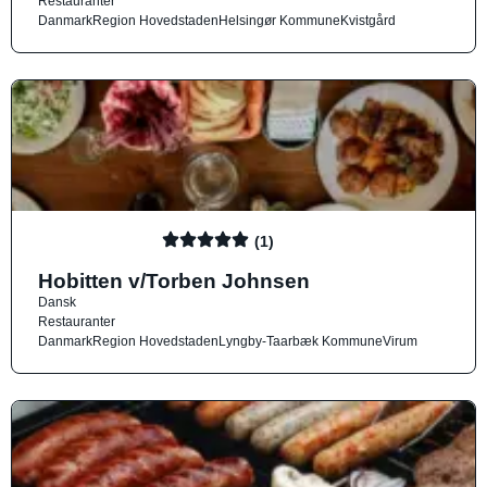
Restauranter
Danmark
Region Hovedstaden
Helsingør Kommune
Kvistgård
(1)
Hobitten v/Torben Johnsen
Dansk
Restauranter
Danmark
Region Hovedstaden
Lyngby-Taarbæk Kommune
Virum