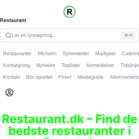
Restaurant
Lav en lynsøgning...
⌘+K
Restauranter
Michelin
Spisesteder
Madtyper
Caterin
Kortsøgning
Nyheder
Toplister
Anmeldelser
Tidslinje
Kontakt
Bliv oprettet
Priser
Medieguide
Abonnement
Restaurant.dk – Find de
bedste restauranter i