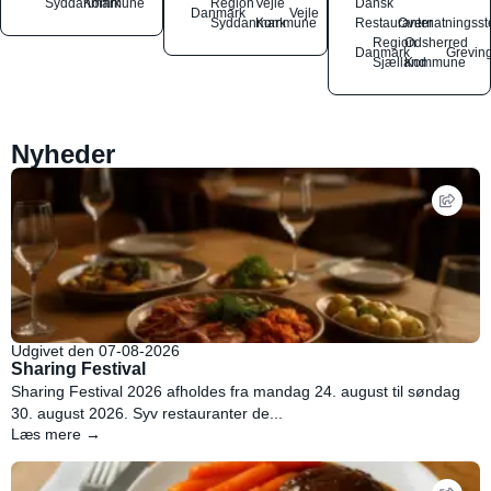
Syddanmark
Kommune
Region
Vejle
Dansk
Danmark
Vejle
Syddanmark
Kommune
Restauranter
Overnatningsst
Region
Odsherred
Danmark
Grevin
Sjælland
Kommune
Nyheder
Udgivet den 07-08-2026
Sharing Festival
Sharing Festival 2026 afholdes fra mandag 24. august til søndag
30. august 2026. Syv restauranter de...
Læs mere →