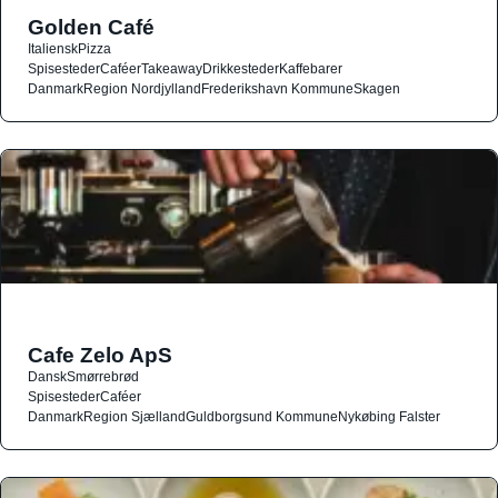
Golden Café
Italiensk
Pizza
Spisesteder
Caféer
Takeaway
Drikkesteder
Kaffebarer
Danmark
Region Nordjylland
Frederikshavn Kommune
Skagen
Cafe Zelo ApS
Dansk
Smørrebrød
Spisesteder
Caféer
Danmark
Region Sjælland
Guldborgsund Kommune
Nykøbing Falster