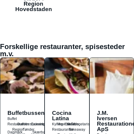
Region
Hovedstaden
Forskellige restauranter, spisesteder
m.v.
Buffetbussen
Cocina
J.M.
Latina
Iversen
Buffet
Restauration
Restauranter
Buffetrestauranter
Catering
Kylling
Mexicansk
Ost
Salat
Taco
Vegetarisk
ApS
Region
Tønder
Restauranter
Takeaway
Danmark
Skærbæk