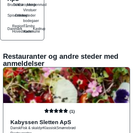
Brunch
Dansk
Europæisk
Morgenmad
Vinstuer
Spisesteder
Drikkesteder
og
bodegaer
Region
Tårnby
Danmark
Kastrup
Hovedstaden
Kommune
Restauranter og andre steder med
anmeldelser
(1)
Kabyssen Sletten ApS
Dansk
Fisk & skaldyr
Klassisk
Smørrebrød