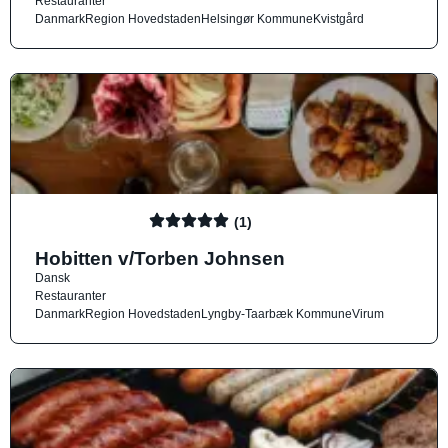
Restauranter
Danmark
Region Hovedstaden
Helsingør Kommune
Kvistgård
(1)
Hobitten v/Torben Johnsen
Dansk
Restauranter
Danmark
Region Hovedstaden
Lyngby-Taarbæk Kommune
Virum