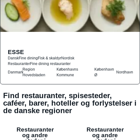
ESSE
Dansk
Fine dining
Fisk & skaldyr
Nordisk
Restauranter
Fine dining restauranter
Region
Københavns
København
Danmark
Nordhavn
Hovedstaden
Kommune
Ø
Find restauranter, spisesteder,
caféer, barer, hoteller og forlystelser i
de danske regioner
Restauranter
Restauranter
og andre
og andre