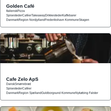
Golden Café
Italiensk
Pizza
Spisesteder
Caféer
Takeaway
Drikkesteder
Kaffebarer
Danmark
Region Nordjylland
Frederikshavn Kommune
Skagen
Cafe Zelo ApS
Dansk
Smørrebrød
Spisesteder
Caféer
Danmark
Region Sjælland
Guldborgsund Kommune
Nykøbing Falster