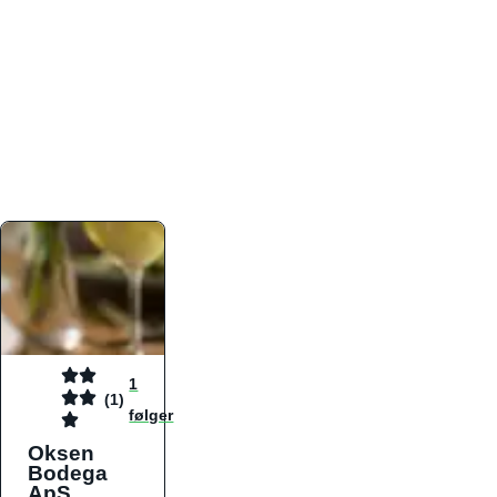
atmosfæren. Platformen er faktabaseret,
overskuelig og altid opdateret med de nyeste
informationer, hvilket gør den til det ideelle værktøj
for både lokale madelskere og turister på farten.
Find præcis den madtype og den stemning, der
passer til din næste middag, uanset hvor i landet
du befinder dig.
1
(1)
følger
Oksen
Bodega
ApS