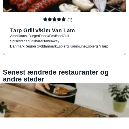
(1)
Tarp Grill v/Kim Van Lam
Amerikansk
Burger
Dansk
Fastfood
Grill
Spisesteder
Grillbarer
Takeaway
Danmark
Region Syddanmark
Esbjerg Kommune
Esbjerg N
Tarp
Senest ændrede restauranter og
andre steder