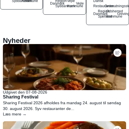
Syddanmark
Kommune
Region
Vejle
Dansk
Danmark
Vejle
Syddanmark
Kommune
Restauranter
Overnatningsst
Region
Odsherred
Danmark
Grevin
Sjælland
Kommune
Nyheder
Udgivet den 07-08-2026
Sharing Festival
Sharing Festival 2026 afholdes fra mandag 24. august til søndag
30. august 2026. Syv restauranter de...
Læs mere →