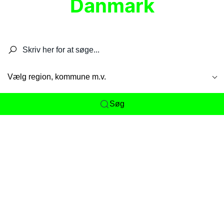
Danmark
Søg efter restauranter, spisesteder, caféer,
barer, pubber, hoteller og aktiviteter.
Vælg region, kommune m.v.
Søg
Her får du det komplette overblik
over
Danmarks mange spisesteder, caféer og
restauranter samlet ét sted. Vi gør det nemt for
dig at opdage alt fra skjulte lokale favoritter til
eksklusive gourmetoplevelser på tværs af alle
landets byer og regioner.
Søgningen er gjort enkel, så du hurtigt kan filtrere
efter madtype, lokation eller specifikke ønsker til