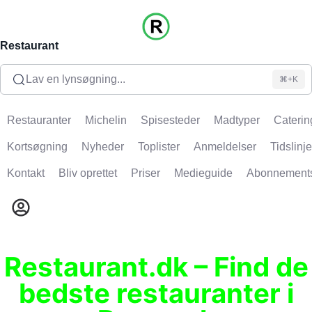
Restaurant
Lav en lynsøgning...
⌘+K
Restauranter
Michelin
Spisesteder
Madtyper
Caterin
Kortsøgning
Nyheder
Toplister
Anmeldelser
Tidslinje
Kontakt
Bliv oprettet
Priser
Medieguide
Abonnement
Restaurant.dk – Find de
bedste restauranter i