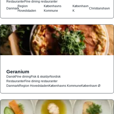
Restauranter
Fine dining restauranter
Region
Københavns
København
Danmark
Christianshavn
Hovedstaden
Kommune
K
Geranium
Dansk
Fine dining
Fisk & skaldyr
Nordisk
Restauranter
Fine dining restauranter
Danmark
Region Hovedstaden
Københavns Kommune
København Ø