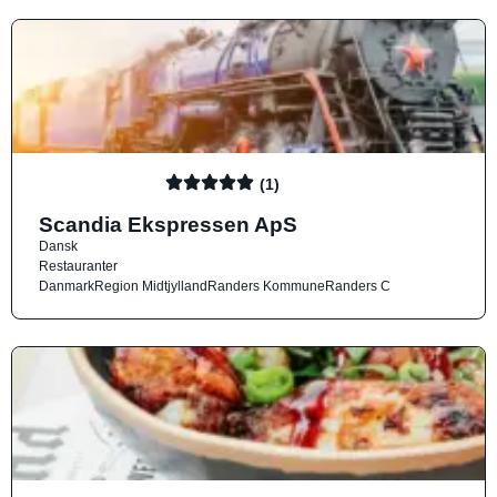
(1)
Scandia Ekspressen ApS
Dansk
Restauranter
Danmark
Region Midtjylland
Randers Kommune
Randers C