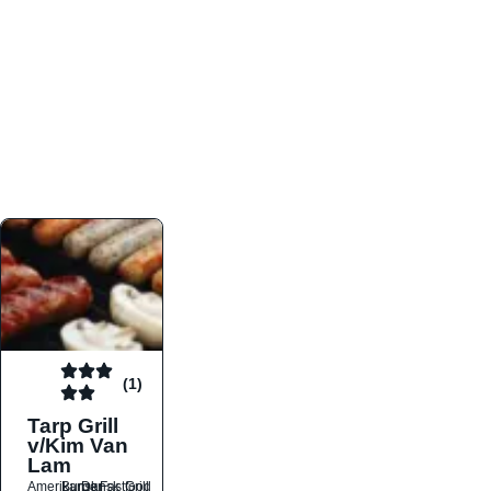
atmosfæren. Platformen er faktabaseret,
overskuelig og altid opdateret med de nyeste
informationer, hvilket gør den til det ideelle værktøj
for både lokale madelskere og turister på farten.
Find præcis den madtype og den stemning, der
passer til din næste middag, uanset hvor i landet
du befinder dig.
(1)
Tarp Grill
v/Kim Van
Lam
Amerikansk
Burger
Dansk
Fastfood
Grill