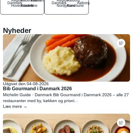
Region
Københavns
København
Region
Aalborg
Danmark
Danmark
Aalborg
Hovedstaden
Kommune
N
Nordjylland
Kommune
Nyheder
Udgivet den 04-08-2026
Bib Gourmand i Danmark 2026
Michelin Guide · Danmark Bib Gourmand i Danmark 2026 – alle 27
restauranter med by, køkken og prisni...
Læs mere →