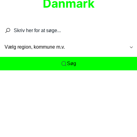
Danmark
Søg efter restauranter, spisesteder, caféer,
barer, pubber, hoteller og aktiviteter.
Vælg region, kommune m.v.
Søg
Her får du det komplette overblik
over
Danmarks mange spisesteder, caféer og
restauranter samlet ét sted. Vi gør det nemt for
dig at opdage alt fra skjulte lokale favoritter til
eksklusive gourmetoplevelser på tværs af alle
landets byer og regioner.
Søgningen er gjort enkel, så du hurtigt kan filtrere
efter madtype, lokation eller specifikke ønsker til