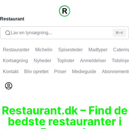
Restaurant
Lav en lynsøgning...
⌘+K
Restauranter
Michelin
Spisesteder
Madtyper
Caterin
Kortsøgning
Nyheder
Toplister
Anmeldelser
Tidslinje
Kontakt
Bliv oprettet
Priser
Medieguide
Abonnement
Restaurant.dk – Find de
bedste restauranter i