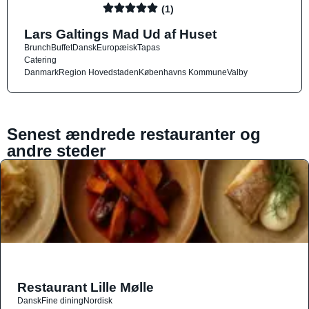
(1)
Lars Galtings Mad Ud af Huset
Brunch
Buffet
Dansk
Europæisk
Tapas
Catering
Danmark
Region Hovedstaden
Københavns Kommune
Valby
Senest ændrede restauranter og
andre steder
Restaurant Lille Mølle
Dansk
Fine dining
Nordisk