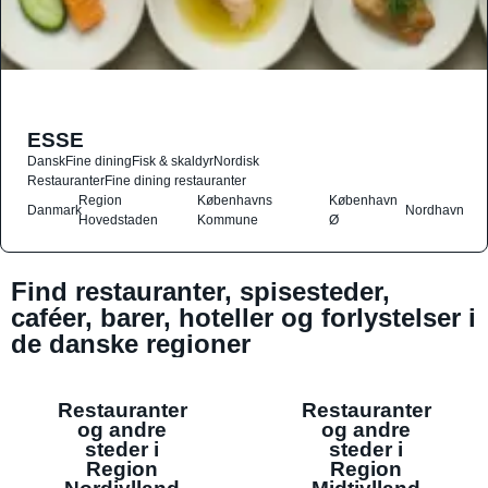
ESSE
Dansk
Fine dining
Fisk & skaldyr
Nordisk
Restauranter
Fine dining restauranter
Region
Københavns
København
Danmark
Nordhavn
Hovedstaden
Kommune
Ø
Find restauranter, spisesteder,
caféer, barer, hoteller og forlystelser i
de danske regioner
Restauranter
Restauranter
og andre
og andre
steder i
steder i
Region
Region