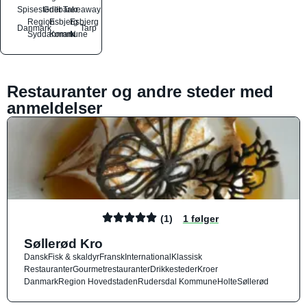
Spisesteder
Grillbarer
Takeaway
Region
Esbjerg
Esbjerg
Danmark
Tarp
Syddanmark
Kommune
N
Restauranter og andre steder med
anmeldelser
(1)
1 følger
Søllerød Kro
Dansk
Fisk & skaldyr
Fransk
International
Klassisk
Restauranter
Gourmetrestauranter
Drikkesteder
Kroer
Danmark
Region Hovedstaden
Rudersdal Kommune
Holte
Søllerød