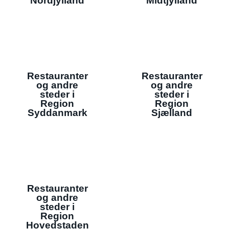
Nordjylland
Midtjylland
Restauranter
Restauranter
og andre
og andre
steder i
steder i
Region
Region
Syddanmark
Sjælland
Restauranter
og andre
steder i
Region
Hovedstaden