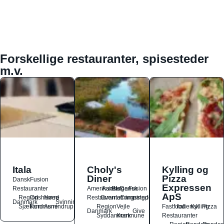
Forskellige restauranter, spisesteder
m.v.
Itala
Choly's
Kylling og
Diner
Pizza
Dansk
Fusion
Expressen
Restauranter
Amerikansk
Asiatisk
Burger
Dansk
Fusion
ApS
Region
Odsherred
Nørre
Restauranter
Overnatningssteder
Campingpladser
Danmark
Svinninge
Sjælland
Kommune
Asmindrup
Region
Vejle
Fastfood
Italiensk
Kylling
Pizza
Danmark
Give
Syddanmark
Kommune
Restauranter