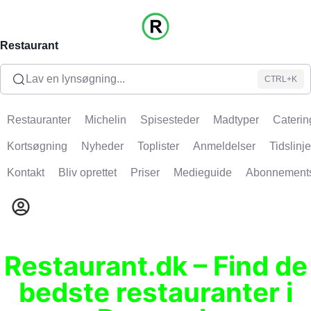
Restaurant
Lav en lynsøgning...
CTRL+K
Restauranter
Michelin
Spisesteder
Madtyper
Caterin
Kortsøgning
Nyheder
Toplister
Anmeldelser
Tidslinje
Kontakt
Bliv oprettet
Priser
Medieguide
Abonnement
Restaurant.dk – Find de
bedste restauranter i