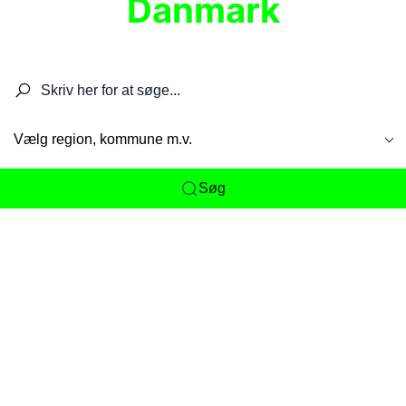
Danmark
Søg efter restauranter, spisesteder, caféer,
barer, pubber, hoteller og aktiviteter.
Vælg region, kommune m.v.
Søg
Her får du det komplette overblik
over
Danmarks mange spisesteder, caféer og
restauranter samlet ét sted. Vi gør det nemt for
dig at opdage alt fra skjulte lokale favoritter til
eksklusive gourmetoplevelser på tværs af alle
landets byer og regioner.
Søgningen er gjort enkel, så du hurtigt kan filtrere
efter madtype, lokation eller specifikke ønsker til