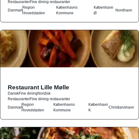
Restauranter
Fine dining restauranter
Region
Københavns
København
Danmark
Nordhavn
Hovedstaden
Kommune
Ø
Restaurant Lille Mølle
Dansk
Fine dining
Nordisk
Restauranter
Fine dining restauranter
Region
Københavns
København
Danmark
Christianshavn
Hovedstaden
Kommune
K