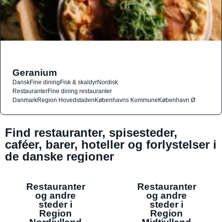
Geranium
Dansk
Fine dining
Fisk & skaldyr
Nordisk
Restauranter
Fine dining restauranter
Danmark
Region Hovedstaden
Københavns Kommune
København Ø
Find restauranter, spisesteder,
caféer, barer, hoteller og forlystelser i
de danske regioner
Restauranter
Restauranter
og andre
og andre
steder i
steder i
Region
Region