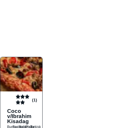
atmosfæren. Platformen er faktabaseret,
overskuelig og altid opdateret med de nyeste
informationer, hvilket gør den til det ideelle værktøj
for både lokale madelskere og turister på farten.
Find præcis den madtype og den stemning, der
passer til din næste middag, uanset hvor i landet
du befinder dig.
(1)
Coco
v/Ibrahim
Kisadag
Burger
Fastfood
Italiensk
Pizza
Tyrkisk