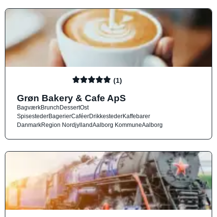
(1)
Grøn Bakery & Cafe ApS
Bagværk
Brunch
Dessert
Ost
Spisesteder
Bagerier
Caféer
Drikkesteder
Kaffebarer
Danmark
Region Nordjylland
Aalborg Kommune
Aalborg