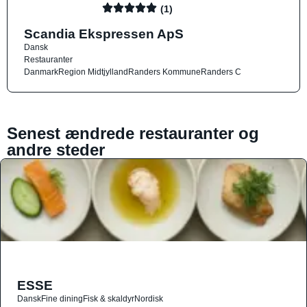
(1)
Scandia Ekspressen ApS
Dansk
Restauranter
Danmark
Region Midtjylland
Randers Kommune
Randers C
Senest ændrede restauranter og
andre steder
ESSE
Dansk
Fine dining
Fisk & skaldyr
Nordisk