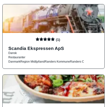
(1)
Scandia Ekspressen ApS
Dansk
Restauranter
Danmark
Region Midtjylland
Randers Kommune
Randers C