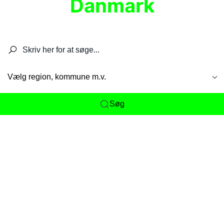
Danmark
Søg efter restauranter, spisesteder, caféer,
barer, pubber, hoteller og aktiviteter.
Vælg region, kommune m.v.
Søg
Her får du det komplette overblik
over
Danmarks mange spisesteder, caféer og
restauranter samlet ét sted. Vi gør det nemt for
dig at opdage alt fra skjulte lokale favoritter til
eksklusive gourmetoplevelser på tværs af alle
landets byer og regioner.
Søgningen er gjort enkel, så du hurtigt kan filtrere
efter madtype, lokation eller specifikke ønsker til