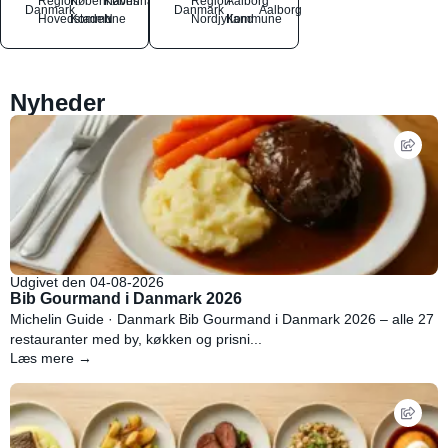
Region
Københavns
København
Region
Aalborg
Danmark
Danmark
Aalborg
Hovedstaden
Kommune
N
Nordjylland
Kommune
Nyheder
Udgivet den 04-08-2026
Bib Gourmand i Danmark 2026
Michelin Guide · Danmark Bib Gourmand i Danmark 2026 – alle 27
restauranter med by, køkken og prisni...
Læs mere →