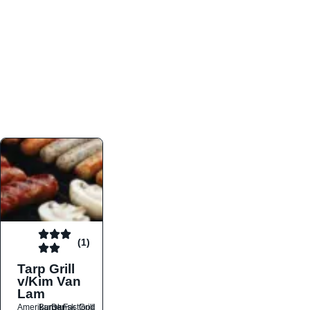
atmosfæren. Platformen er faktabaseret,
overskuelig og altid opdateret med de nyeste
informationer, hvilket gør den til det ideelle værktøj
for både lokale madelskere og turister på farten.
Find præcis den madtype og den stemning, der
passer til din næste middag, uanset hvor i landet
du befinder dig.
(1)
Tarp Grill
v/Kim Van
Lam
Amerikansk
Burger
Dansk
Fastfood
Grill