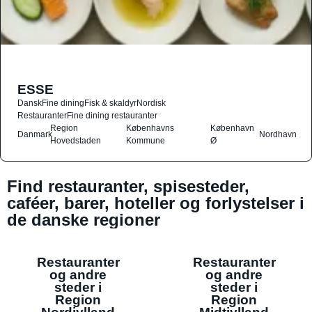
ESSE
Dansk
Fine dining
Fisk & skaldyr
Nordisk
Restauranter
Fine dining restauranter
Region
Københavns
København
Danmark
Nordhavn
Hovedstaden
Kommune
Ø
Find restauranter, spisesteder,
caféer, barer, hoteller og forlystelser i
de danske regioner
Restauranter
Restauranter
og andre
og andre
steder i
steder i
Region
Region