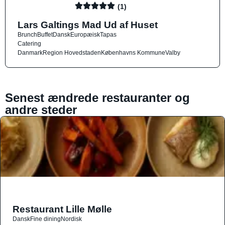
(1)
Lars Galtings Mad Ud af Huset
Brunch
Buffet
Dansk
Europæisk
Tapas
Catering
Danmark
Region Hovedstaden
Københavns Kommune
Valby
Senest ændrede restauranter og
andre steder
Restaurant Lille Mølle
Dansk
Fine dining
Nordisk