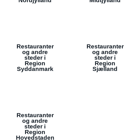
Nordjylland
Midtjylland
Restauranter
Restauranter
og andre
og andre
steder i
steder i
Region
Region
Syddanmark
Sjælland
Restauranter
og andre
steder i
Region
Hovedstaden