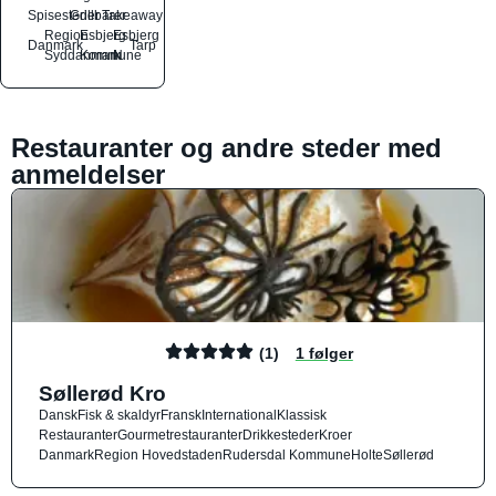
Spisesteder
Grillbarer
Takeaway
Region
Esbjerg
Esbjerg
Danmark
Tarp
Syddanmark
Kommune
N
Restauranter og andre steder med
anmeldelser
(1)
1 følger
Søllerød Kro
Dansk
Fisk & skaldyr
Fransk
International
Klassisk
Restauranter
Gourmetrestauranter
Drikkesteder
Kroer
Danmark
Region Hovedstaden
Rudersdal Kommune
Holte
Søllerød