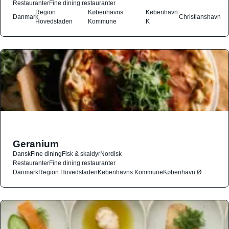
Restauranter
Fine dining restauranter
Region
Københavns
København
Danmark
Christianshavn
Hovedstaden
Kommune
K
Geranium
Dansk
Fine dining
Fisk & skaldyr
Nordisk
Restauranter
Fine dining restauranter
Danmark
Region Hovedstaden
Københavns Kommune
København Ø