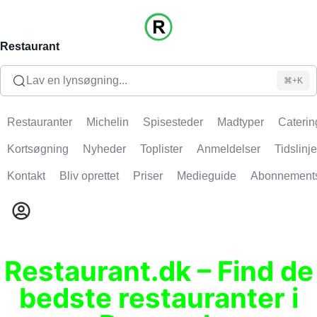
Restaurant
Lav en lynsøgning...
⌘+K
Restauranter
Michelin
Spisesteder
Madtyper
Caterin
Kortsøgning
Nyheder
Toplister
Anmeldelser
Tidslinje
Kontakt
Bliv oprettet
Priser
Medieguide
Abonnement
Restaurant.dk – Find de
bedste restauranter i