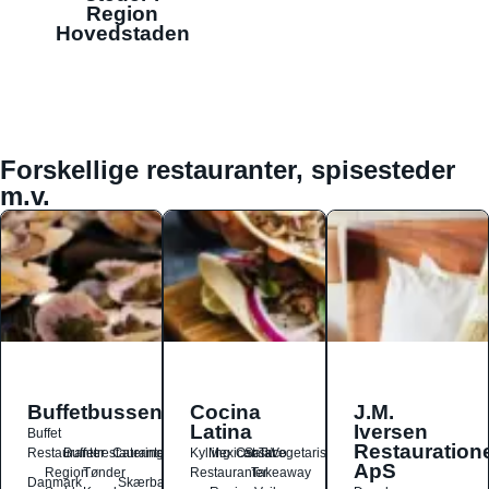
Region
Hovedstaden
Forskellige restauranter, spisesteder
m.v.
Buffetbussen
Cocina
J.M.
Latina
Iversen
Buffet
Restauration
Restauranter
Buffetrestauranter
Catering
Kylling
Mexicansk
Ost
Salat
Taco
Vegetarisk
ApS
Region
Tønder
Restauranter
Takeaway
Danmark
Skærbæk