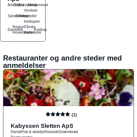
Brunch
Dansk
Europæisk
Morgenmad
Vinstuer
Spisesteder
Drikkesteder
og
bodegaer
Region
Tårnby
Danmark
Kastrup
Hovedstaden
Kommune
Restauranter og andre steder med
anmeldelser
(1)
Kabyssen Sletten ApS
Dansk
Fisk & skaldyr
Klassisk
Smørrebrød