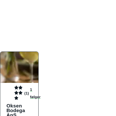
atmosfæren. Platformen er faktabaseret,
overskuelig og altid opdateret med de nyeste
informationer, hvilket gør den til det ideelle værktøj
for både lokale madelskere og turister på farten.
Find præcis den madtype og den stemning, der
passer til din næste middag, uanset hvor i landet
du befinder dig.
1
(1)
følger
Oksen
Bodega
ApS