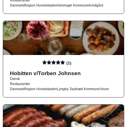
Restauranter
Danmark
Region Hovedstaden
Helsingør Kommune
Kvistgård
(1)
Hobitten v/Torben Johnsen
Dansk
Restauranter
Danmark
Region Hovedstaden
Lyngby-Taarbæk Kommune
Virum