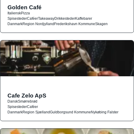
Golden Café
Italiensk
Pizza
Spisesteder
Caféer
Takeaway
Drikkesteder
Kaffebarer
Danmark
Region Nordjylland
Frederikshavn Kommune
Skagen
Cafe Zelo ApS
Dansk
Smørrebrød
Spisesteder
Caféer
Danmark
Region Sjælland
Guldborgsund Kommune
Nykøbing Falster