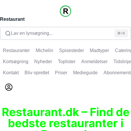
Restaurant
Lav en lynsøgning...
⌘+K
Restauranter
Michelin
Spisesteder
Madtyper
Caterin
Kortsøgning
Nyheder
Toplister
Anmeldelser
Tidslinje
Kontakt
Bliv oprettet
Priser
Medieguide
Abonnement
Restaurant.dk – Find de
bedste restauranter i