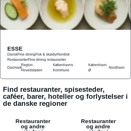
ESSE
Dansk
Fine dining
Fisk & skaldyr
Nordisk
Restauranter
Fine dining restauranter
Region
Københavns
København
Danmark
Nordhavn
Hovedstaden
Kommune
Ø
Find restauranter, spisesteder,
caféer, barer, hoteller og forlystelser i
de danske regioner
Restauranter
Restauranter
og andre
og andre