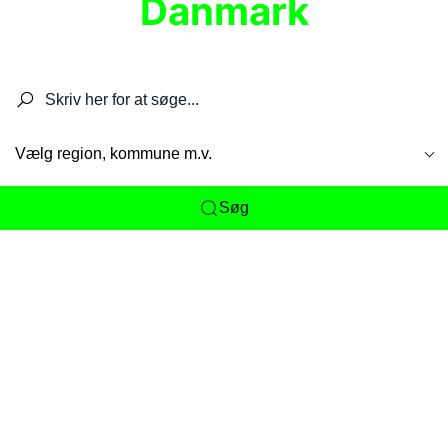
Danmark
Søg efter restauranter, spisesteder, caféer,
barer, pubber, hoteller og aktiviteter.
Vælg region, kommune m.v.
Søg
Her får du det komplette overblik
over
Danmarks mange spisesteder, caféer og
restauranter samlet ét sted. Vi gør det nemt for
dig at opdage alt fra skjulte lokale favoritter til
eksklusive gourmetoplevelser på tværs af alle
landets byer og regioner.
Søgningen er gjort enkel, så du hurtigt kan filtrere
efter madtype, lokation eller specifikke ønsker til