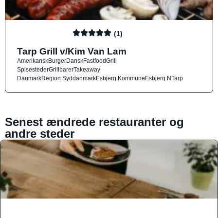
(1)
Tarp Grill v/Kim Van Lam
Amerikansk
Burger
Dansk
Fastfood
Grill
Spisesteder
Grillbarer
Takeaway
Danmark
Region Syddanmark
Esbjerg Kommune
Esbjerg N
Tarp
Senest ændrede restauranter og
andre steder