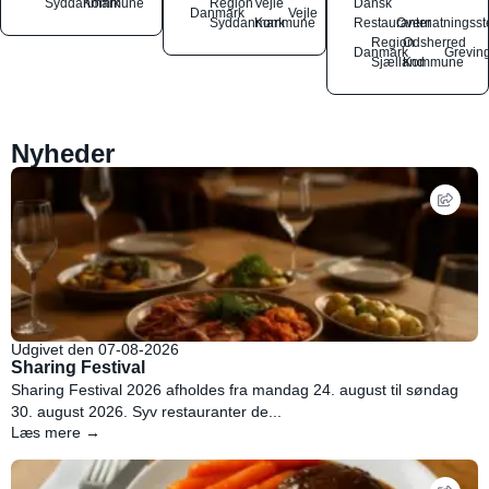
Syddanmark
Kommune
Region
Vejle
Dansk
Danmark
Vejle
Syddanmark
Kommune
Restauranter
Overnatningsst
Region
Odsherred
Danmark
Grevin
Sjælland
Kommune
Nyheder
Udgivet den 07-08-2026
Sharing Festival
Sharing Festival 2026 afholdes fra mandag 24. august til søndag
30. august 2026. Syv restauranter de...
Læs mere →