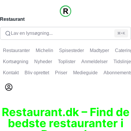
Restaurant
Lav en lynsøgning...
⌘+K
Restauranter
Michelin
Spisesteder
Madtyper
Caterin
Kortsøgning
Nyheder
Toplister
Anmeldelser
Tidslinje
Kontakt
Bliv oprettet
Priser
Medieguide
Abonnement
Restaurant.dk – Find de
bedste restauranter i