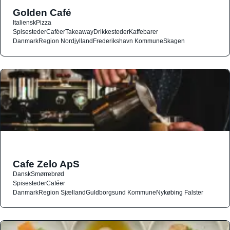
Golden Café
Italiensk
Pizza
Spisesteder
Caféer
Takeaway
Drikkesteder
Kaffebarer
Danmark
Region Nordjylland
Frederikshavn Kommune
Skagen
Cafe Zelo ApS
Dansk
Smørrebrød
Spisesteder
Caféer
Danmark
Region Sjælland
Guldborgsund Kommune
Nykøbing Falster