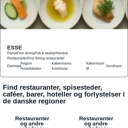
ESSE
Dansk
Fine dining
Fisk & skaldyr
Nordisk
Restauranter
Fine dining restauranter
Region
Københavns
København
Danmark
Nordhavn
Hovedstaden
Kommune
Ø
Find restauranter, spisesteder,
caféer, barer, hoteller og forlystelser i
de danske regioner
Restauranter
Restauranter
og andre
og andre