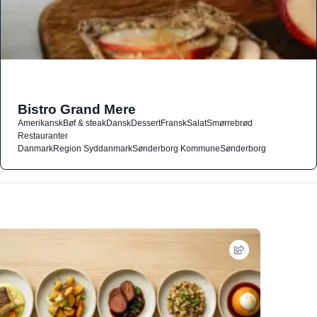
Bistro Grand Mere
Amerikansk
Bøf & steak
Dansk
Dessert
Fransk
Salat
Smørrebrød
Restauranter
Danmark
Region Syddanmark
Sønderborg Kommune
Sønderborg