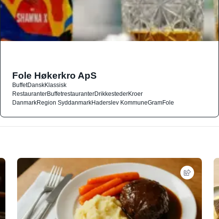
Fole Høkerkro ApS
Buffet
Dansk
Klassisk
Restauranter
Buffetrestauranter
Drikkesteder
Kroer
Danmark
Region Syddanmark
Haderslev Kommune
Gram
Fole