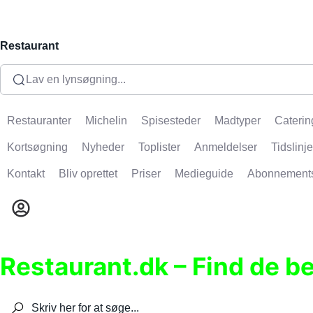
Restaurant
Lav en lynsøgning...
Restauranter
Michelin
Spisesteder
Madtyper
Caterin
Kortsøgning
Nyheder
Toplister
Anmeldelser
Tidslinje
Kontakt
Bliv oprettet
Priser
Medieguide
Abonnement
Restaurant.dk – Find de b
Søg efter restauranter, spisesteder, caféer, bare