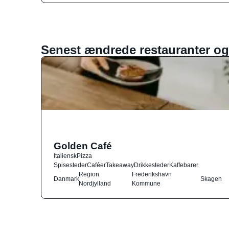
Senest ændrede restauranter og
Golden Café
Italiensk
Pizza
Spisesteder
Caféer
Takeaway
Drikkesteder
Kaffebarer
Region
Frederikshavn
Danmark
Skagen
Nordjylland
Kommune