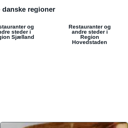
de danske regioner
stauranter og
Restauranter og
dre steder i
andre steder i
ion Sjælland
Region
Hovedstaden