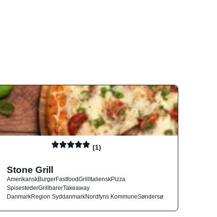
(1)
Stone Grill
Amerikansk
Burger
Fastfood
Grill
Italiensk
Pizza
Spisesteder
Grillbarer
Takeaway
Danmark
Region Syddanmark
Nordfyns Kommune
Søndersø