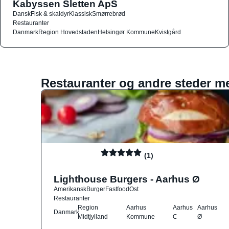
Kabyssen Sletten ApS
Dansk
Fisk & skaldyr
Klassisk
Smørrebrød
Restauranter
Danmark
Region Hovedstaden
Helsingør Kommune
Kvistgård
Restauranter og andre steder m
(1)
Lighthouse Burgers - Aarhus Ø
Amerikansk
Burger
Fastfood
Ost
Restauranter
Region
Aarhus
Aarhus
Aarhus
Danmark
Midtjylland
Kommune
C
Ø