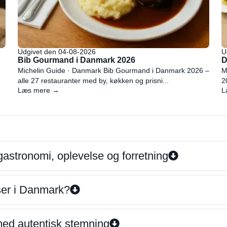
Udgivet den 04-08-2026
U
Bib Gourmand i Danmark 2026
D
Michelin Guide · Danmark Bib Gourmand i Danmark 2026 –
M
alle 27 restauranter med by, køkken og prisni...
2
Læs mere →
L
gastronomi, oplevelse og forretning
iser i Danmark?
 med autentisk stemning