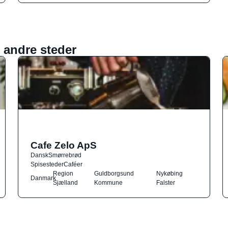
 andre steder
Cafe Zelo ApS
Dansk
Smørrebrød
Spisesteder
Caféer
Region
Guldborgsund
Nykøbing
Danmark
Sjælland
Kommune
Falster