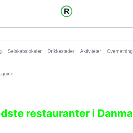
g
Selskabslokaler
Drikkesteder
Aktiviteter
Overnatning
sguide
edste restauranter i Danma
r, pubber, hoteller og aktiviteter.