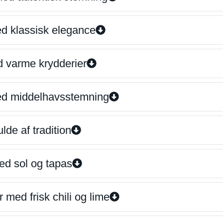
ed klassisk elegance
d varme krydderier
ed middelhavsstemning
lde af tradition
ed sol og tapas
 med frisk chili og lime