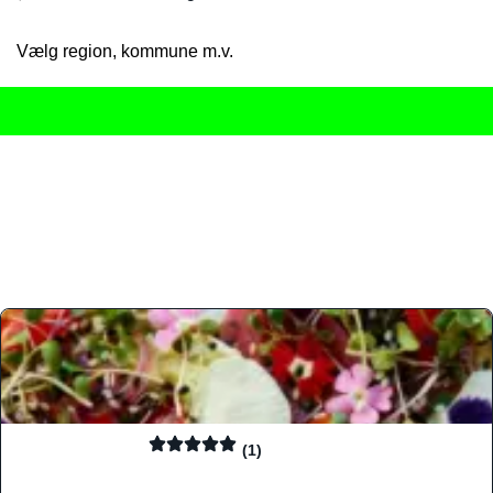
Vælg region, kommune m.v.
Her får du det komplette overblik
over Danmarks mange spisested
gourmetoplevelser på tværs af alle landets byer og regioner.
Søgningen er gjort enkel, så du hurtigt kan filtrere efter madtyp
informationer, hvilket gør den til det ideelle værktøj for både lo
Find præcis den madtype og den stemning, der passer til din næ
(1)