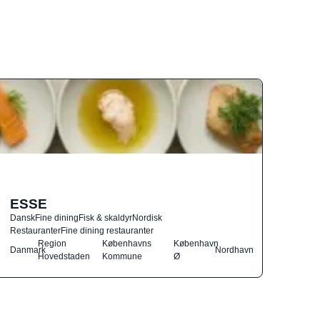
ESSE
Dansk
Fine dining
Fisk & skaldyr
Nordisk
Restauranter
Fine dining restauranter
Region
Københavns
København
Danmark
Nordhavn
Hovedstaden
Kommune
Ø