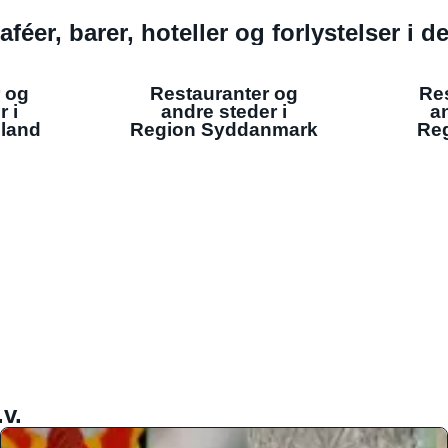
aféer, barer, hoteller og forlystelser i 
 og
Restauranter og
Re
r i
andre steder i
an
lland
Region Syddanmark
Reg
v.