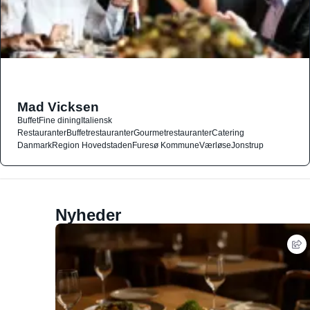
Mad Vicksen
Buffet
Fine dining
Italiensk
Restauranter
Buffetrestauranter
Gourmetrestauranter
Catering
Danmark
Region Hovedstaden
Furesø Kommune
Værløse
Jonstrup
Nyheder