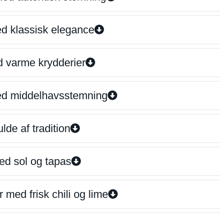
ed klassisk elegance
d varme krydderier
ed middelhavsstemning
lde af tradition
ed sol og tapas
 med frisk chili og lime