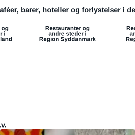
aféer, barer, hoteller og forlystelser i 
 og
Restauranter og
Re
r i
andre steder i
an
lland
Region Syddanmark
Reg
v.