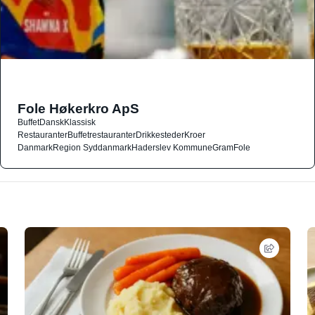
Fole Høkerkro ApS
Buffet
Dansk
Klassisk
Restauranter
Buffetrestauranter
Drikkesteder
Kroer
Danmark
Region Syddanmark
Haderslev Kommune
Gram
Fole