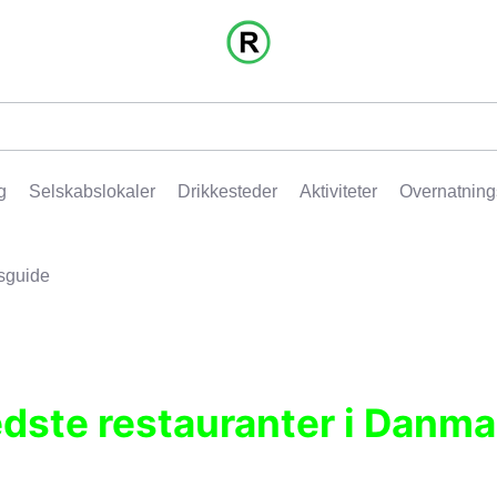
g
Selskabslokaler
Drikkesteder
Aktiviteter
Overnatning
sguide
edste restauranter i Danma
r, pubber, hoteller og aktiviteter.