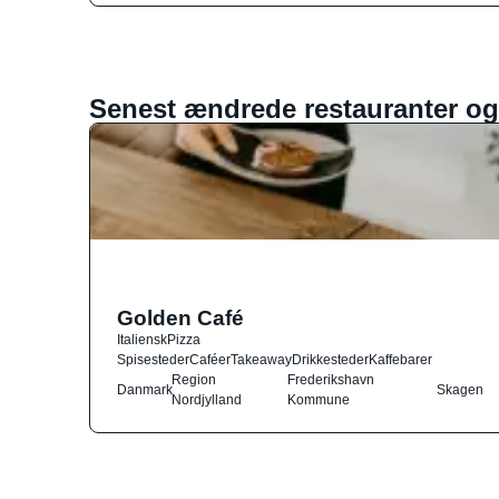
Senest ændrede restauranter og
Golden Café
Italiensk
Pizza
Spisesteder
Caféer
Takeaway
Drikkesteder
Kaffebarer
Region
Frederikshavn
Danmark
Skagen
Nordjylland
Kommune