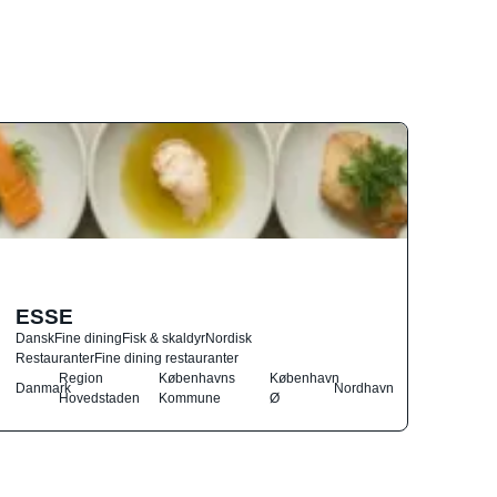
ESSE
Dansk
Fine dining
Fisk & skaldyr
Nordisk
Restauranter
Fine dining restauranter
Region
Københavns
København
Danmark
Nordhavn
Hovedstaden
Kommune
Ø