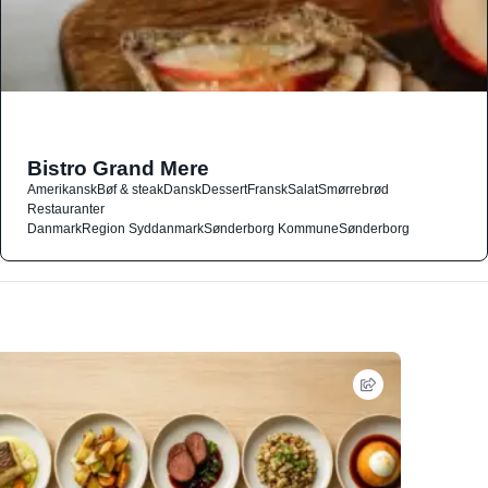
Bistro Grand Mere
Amerikansk
Bøf & steak
Dansk
Dessert
Fransk
Salat
Smørrebrød
Restauranter
Danmark
Region Syddanmark
Sønderborg Kommune
Sønderborg