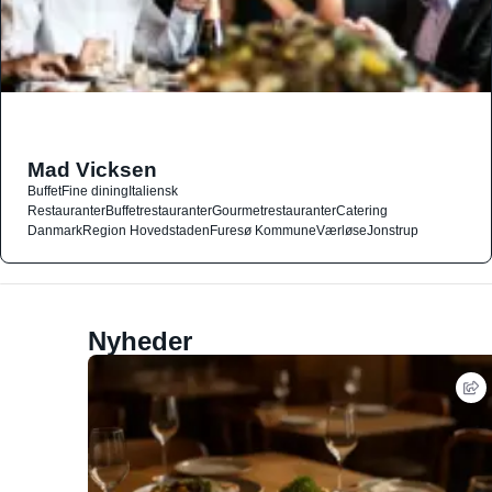
Mad Vicksen
Buffet
Fine dining
Italiensk
Restauranter
Buffetrestauranter
Gourmetrestauranter
Catering
Danmark
Region Hovedstaden
Furesø Kommune
Værløse
Jonstrup
Nyheder