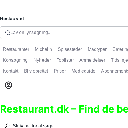
Restaurant
Lav en lynsøgning...
Restauranter
Michelin
Spisesteder
Madtyper
Caterin
Kortsøgning
Nyheder
Toplister
Anmeldelser
Tidslinje
Kontakt
Bliv oprettet
Priser
Medieguide
Abonnement
Restaurant.dk – Find de b
Søg efter restauranter, spisesteder, caféer, bare