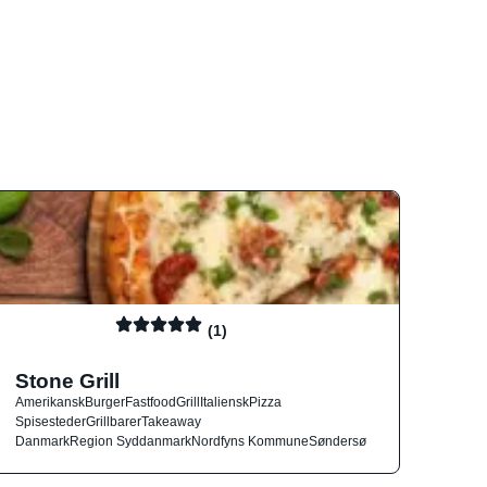
(1)
Stone Grill
Amerikansk
Burger
Fastfood
Grill
Italiensk
Pizza
Spisesteder
Grillbarer
Takeaway
Danmark
Region Syddanmark
Nordfyns Kommune
Søndersø