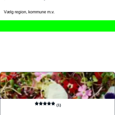
Vælg region, kommune m.v.
Her får du det komplette overblik
over Danmarks mange spisested
gourmetoplevelser på tværs af alle landets byer og regioner.
Søgningen er gjort enkel, så du hurtigt kan filtrere efter madtyp
informationer, hvilket gør den til det ideelle værktøj for både lo
Find præcis den madtype og den stemning, der passer til din næ
(1)