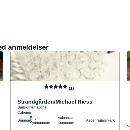
ed anmeldelser
(1)
Strandgården/Michael Riess
Dansk
International
Catering
Region
Aabenraa
Danmark
Aabenraa
Barsmark
Syddanmark
Kommune