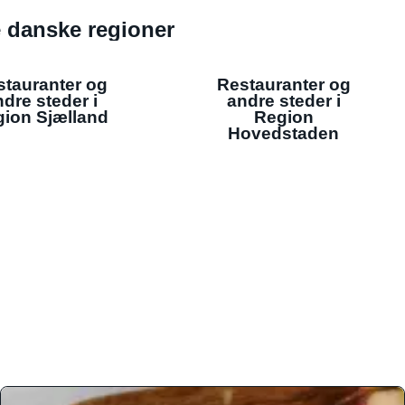
de danske regioner
stauranter og
Restauranter og
dre steder i
andre steder i
ion Sjælland
Region
Hovedstaden