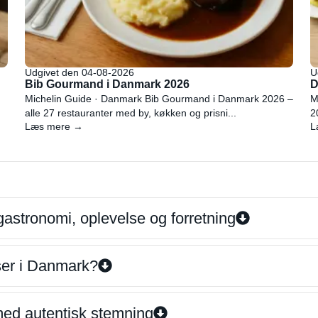
Udgivet den 04-08-2026
U
Bib Gourmand i Danmark 2026
D
Michelin Guide · Danmark Bib Gourmand i Danmark 2026 –
M
alle 27 restauranter med by, køkken og prisni...
2
Læs mere →
L
gastronomi, oplevelse og forretning
iser i Danmark?
 med autentisk stemning