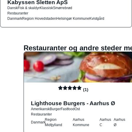
Kabyssen Sletten ApS
Dansk
Fisk & skaldyr
Klassisk
Smørrebrød
Restauranter
Danmark
Region Hovedstaden
Helsingør Kommune
Kvistgård
Restauranter og andre steder m
(1)
Lighthouse Burgers - Aarhus Ø
Amerikansk
Burger
Fastfood
Ost
Restauranter
Region
Aarhus
Aarhus
Aarhus
Danmark
Midtjylland
Kommune
C
Ø