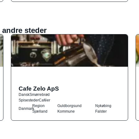
 andre steder
Cafe Zelo ApS
Dansk
Smørrebrød
Spisesteder
Caféer
Region
Guldborgsund
Nykøbing
Danmark
Sjælland
Kommune
Falster