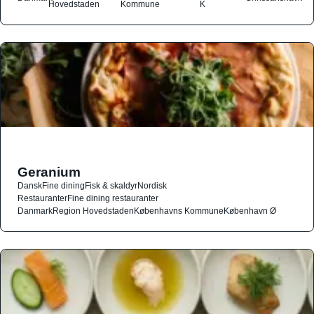
Hovedstaden
Kommune
K
Geranium
Dansk
Fine dining
Fisk & skaldyr
Nordisk
Restauranter
Fine dining restauranter
Danmark
Region Hovedstaden
Københavns Kommune
København Ø