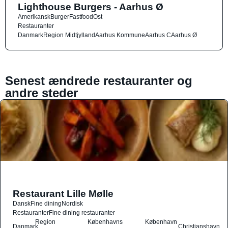
Lighthouse Burgers - Aarhus Ø
Amerikansk
Burger
Fastfood
Ost
Restauranter
Danmark
Region Midtjylland
Aarhus Kommune
Aarhus C
Aarhus Ø
Senest ændrede restauranter og
andre steder
Restaurant Lille Mølle
Dansk
Fine dining
Nordisk
Restauranter
Fine dining restauranter
Region
Københavns
København
Danmark
Christianshavn