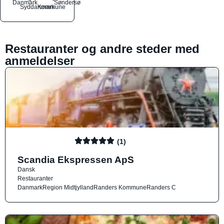
Danmark
Søndersø
Syddanmark
Kommune
Restauranter og andre steder med
anmeldelser
(1)
Scandia Ekspressen ApS
Dansk
Restauranter
Danmark
Region Midtjylland
Randers Kommune
Randers C