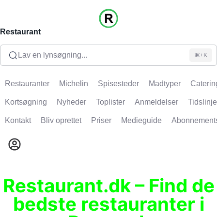
Restaurant
Lav en lynsøgning...
⌘+K
Restauranter
Michelin
Spisesteder
Madtyper
Caterin
Kortsøgning
Nyheder
Toplister
Anmeldelser
Tidslinje
Kontakt
Bliv oprettet
Priser
Medieguide
Abonnement
Restaurant.dk – Find de
bedste restauranter i