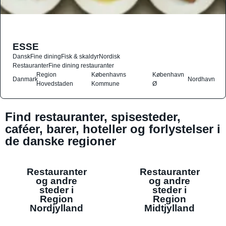
ESSE
Dansk
Fine dining
Fisk & skaldyr
Nordisk
Restauranter
Fine dining restauranter
Region
Københavns
København
Danmark
Nordhavn
Hovedstaden
Kommune
Ø
Find restauranter, spisesteder,
caféer, barer, hoteller og forlystelser i
de danske regioner
Restauranter
Restauranter
og andre
og andre
steder i
steder i
Region
Region
Nordjylland
Midtjylland