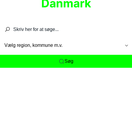
Danmark
Søg efter restauranter, spisesteder, caféer,
barer, pubber, hoteller og aktiviteter.
Vælg region, kommune m.v.
Søg
Her får du det komplette overblik
over
Danmarks mange spisesteder, caféer og
restauranter samlet ét sted. Vi gør det nemt for
dig at opdage alt fra skjulte lokale favoritter til
eksklusive gourmetoplevelser på tværs af alle
landets byer og regioner.
Søgningen er gjort enkel, så du hurtigt kan filtrere
efter madtype, lokation eller specifikke ønsker til