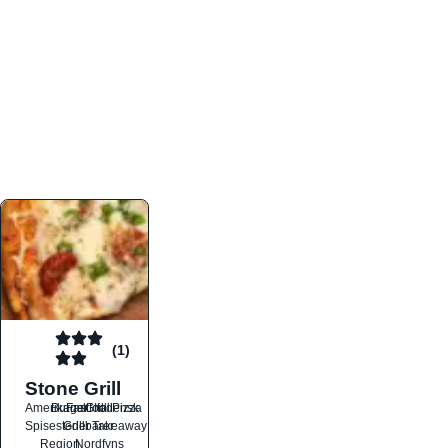
atmosfæren. Platformen er faktabaseret,
overskuelig og altid opdateret med de nyeste
informationer, hvilket gør den til det ideelle værktøj
for både lokale madelskere og turister på farten.
Find præcis den madtype og den stemning, der
passer til din næste middag, uanset hvor i landet
du befinder dig.
(1)
Stone Grill
Amerikansk
Burger
Fastfood
Grill
Italiensk
Pizza
Spisesteder
Grillbarer
Takeaway
Region
Nordfyns