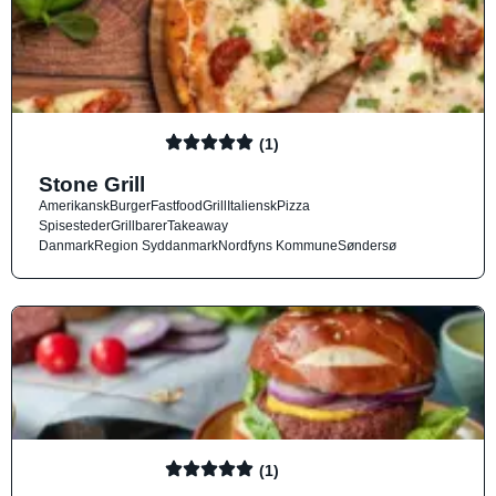
(1)
Stone Grill
Amerikansk
Burger
Fastfood
Grill
Italiensk
Pizza
Spisesteder
Grillbarer
Takeaway
Danmark
Region Syddanmark
Nordfyns Kommune
Søndersø
(1)