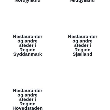
Nordjylland
Midtjylland
Restauranter
Restauranter
og andre
og andre
steder i
steder i
Region
Region
Syddanmark
Sjælland
Restauranter
og andre
steder i
Region
Hovedstaden