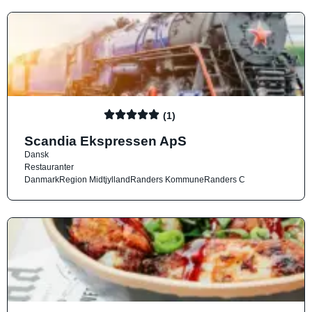
(1)
Scandia Ekspressen ApS
Dansk
Restauranter
Danmark
Region Midtjylland
Randers Kommune
Randers C