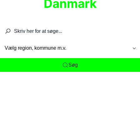
Danmark
Søg efter restauranter, spisesteder, caféer,
barer, pubber, hoteller og aktiviteter.
Vælg region, kommune m.v.
Søg
Her får du det komplette overblik
over
Danmarks mange spisesteder, caféer og
restauranter samlet ét sted. Vi gør det nemt for
dig at opdage alt fra skjulte lokale favoritter til
eksklusive gourmetoplevelser på tværs af alle
landets byer og regioner.
Søgningen er gjort enkel, så du hurtigt kan filtrere
efter madtype, lokation eller specifikke ønsker til