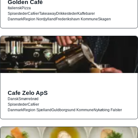
Golden Café
Italiensk
Pizza
Spisesteder
Caféer
Takeaway
Drikkesteder
Kaffebarer
Danmark
Region Nordjylland
Frederikshavn Kommune
Skagen
Cafe Zelo ApS
Dansk
Smørrebrød
Spisesteder
Caféer
Danmark
Region Sjælland
Guldborgsund Kommune
Nykøbing Falster