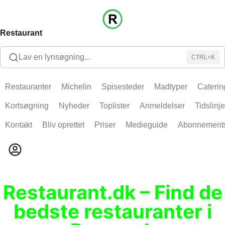
Restaurant
Lav en lynsøgning...
CTRL+K
Restauranter
Michelin
Spisesteder
Madtyper
Caterin
Kortsøgning
Nyheder
Toplister
Anmeldelser
Tidslinje
Kontakt
Bliv oprettet
Priser
Medieguide
Abonnement
Restaurant.dk – Find de
bedste restauranter i