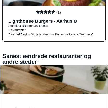
(1)
Lighthouse Burgers - Aarhus Ø
Amerikansk
Burger
Fastfood
Ost
Restauranter
Danmark
Region Midtjylland
Aarhus Kommune
Aarhus C
Aarhus Ø
Senest ændrede restauranter og
andre steder