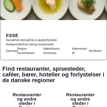
ESSE
Dansk
Fine dining
Fisk & skaldyr
Nordisk
Restauranter
Fine dining restauranter
Region
Københavns
København
Danmark
Nordhavn
Hovedstaden
Kommune
Ø
Find restauranter, spisesteder,
caféer, barer, hoteller og forlystelser i
de danske regioner
Restauranter
Restauranter
og andre
og andre
steder i
steder i