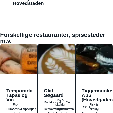
Hovedstaden
Forskellige restauranter, spisesteder
m.v.
Temporada
Olaf
Tiggermunke
Tapas og
Søgaard
ApS
Vin
(Hovedgaden
Fisk &
Dansk
Fastfood
Grill
Fisk
skaldyr
Fisk &
Dansk
Europæisk
&
Ost
Spansk
Tapas
Restauranter
Catering
Drikkesteder
Kaffebarer
Overnatningssteder
skaldyr