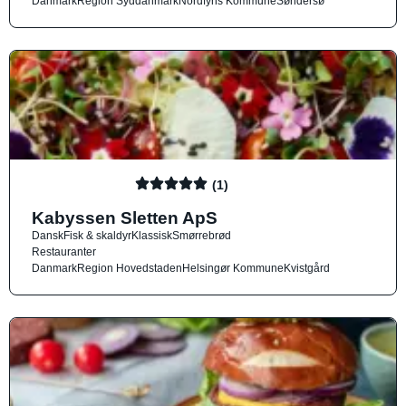
Danmark
Region Syddanmark
Nordfyns Kommune
Søndersø
(1)
Kabyssen Sletten ApS
Dansk
Fisk & skaldyr
Klassisk
Smørrebrød
Restauranter
Danmark
Region Hovedstaden
Helsingør Kommune
Kvistgård