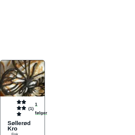
atmosfæren. Platformen er faktabaseret,
overskuelig og altid opdateret med de nyeste
informationer, hvilket gør den til det ideelle værktøj
for både lokale madelskere og turister på farten.
Find præcis den madtype og den stemning, der
passer til din næste middag, uanset hvor i landet
du befinder dig.
1
(1)
følger
Søllerød
Kro
Fisk