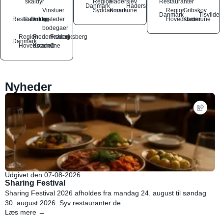
skaldyr
Region
Haderslev
Restauranter
Danmark
Haderslev
Vinstuer
Syddanmark
Kommune
Region
Gribskov
Danmark
Tisvilde
Restauranter
Catering
Drikkesteder
og
Hovedstaden
Kommune
bodegaer
Region
Frederiksberg
Frederiksberg
Danmark
Hovedstaden
Kommune
C
Nyheder
Udgivet den 07-08-2026
Sharing Festival
Sharing Festival 2026 afholdes fra mandag 24. august til søndag
30. august 2026. Syv restauranter de...
Læs mere →