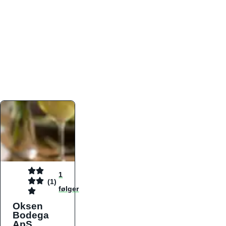
atmosfæren. Platformen er faktabaseret,
overskuelig og altid opdateret med de nyeste
informationer, hvilket gør den til det ideelle værktøj
for både lokale madelskere og turister på farten.
Find præcis den madtype og den stemning, der
passer til din næste middag, uanset hvor i landet
du befinder dig.
1
(1)
følger
Oksen
Bodega
ApS