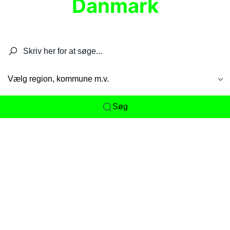
Danmark
Søg efter restauranter, spisesteder, caféer,
barer, pubber, hoteller og aktiviteter.
Vælg region, kommune m.v.
Søg
Her får du det komplette overblik
over
Danmarks mange spisesteder, caféer og
restauranter samlet ét sted. Vi gør det nemt for
dig at opdage alt fra skjulte lokale favoritter til
eksklusive gourmetoplevelser på tværs af alle
landets byer og regioner.
Søgningen er gjort enkel, så du hurtigt kan filtrere
efter madtype, lokation eller specifikke ønsker til