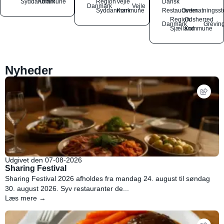
Syddanmark
Kommune
Region
Vejle
Dansk
Danmark
Vejle
Syddanmark
Kommune
Restauranter
Overnatningsst
Region
Odsherred
Danmark
Grevin
Sjælland
Kommune
Nyheder
Udgivet den 07-08-2026
Sharing Festival
Sharing Festival 2026 afholdes fra mandag 24. august til søndag
30. august 2026. Syv restauranter de...
Læs mere →