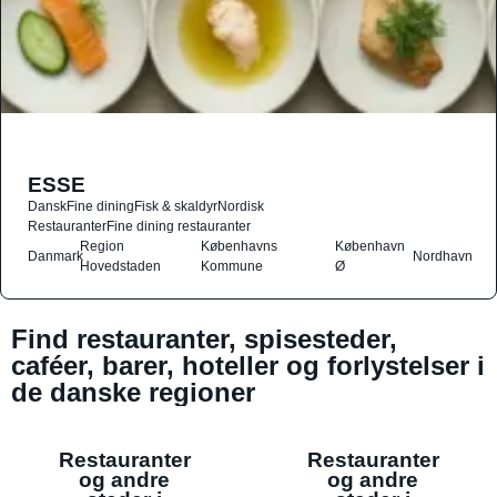
ESSE
Dansk
Fine dining
Fisk & skaldyr
Nordisk
Restauranter
Fine dining restauranter
Region
Københavns
København
Danmark
Nordhavn
Hovedstaden
Kommune
Ø
Find restauranter, spisesteder,
caféer, barer, hoteller og forlystelser i
de danske regioner
Restauranter
Restauranter
og andre
og andre