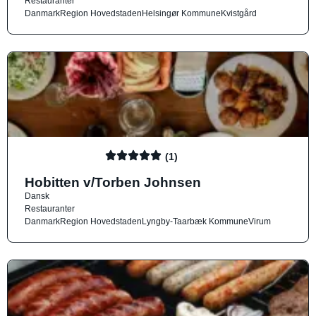
Restauranter
Danmark
Region Hovedstaden
Helsingør Kommune
Kvistgård
(1)
Hobitten v/Torben Johnsen
Dansk
Restauranter
Danmark
Region Hovedstaden
Lyngby-Taarbæk Kommune
Virum