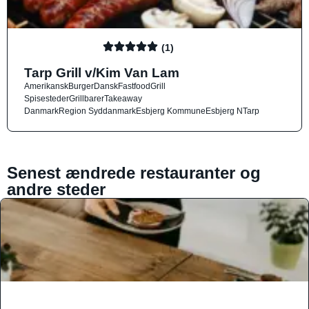
(1)
Tarp Grill v/Kim Van Lam
Amerikansk
Burger
Dansk
Fastfood
Grill
Spisesteder
Grillbarer
Takeaway
Danmark
Region Syddanmark
Esbjerg Kommune
Esbjerg N
Tarp
Senest ændrede restauranter og
andre steder