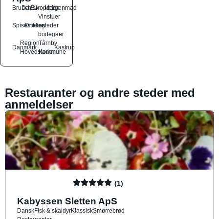
Brunch
Dansk
Europæisk
Morgenmad
Vinstuer
Spisesteder
Drikkesteder
og
bodegaer
Region
Tårnby
Danmark
Kastrup
Hovedstaden
Kommune
Restauranter og andre steder med
anmeldelser
(1)
Kabyssen Sletten ApS
Dansk
Fisk & skaldyr
Klassisk
Smørrebrød