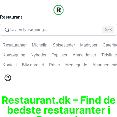
Restaurant
Lav en lynsøgning...
⌘+K
Restauranter
Michelin
Spisesteder
Madtyper
Caterin
Kortsøgning
Nyheder
Toplister
Anmeldelser
Tidslinje
Kontakt
Bliv oprettet
Priser
Medieguide
Abonnement
Restaurant.dk – Find de
bedste restauranter i