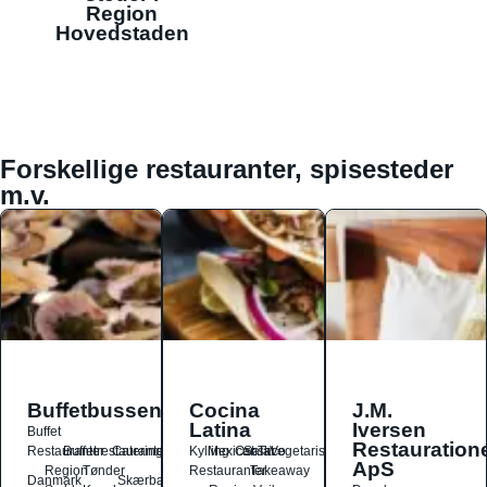
Region
Hovedstaden
Forskellige restauranter, spisesteder
m.v.
Buffetbussen
Cocina
J.M.
Latina
Iversen
Buffet
Restauration
Restauranter
Buffetrestauranter
Catering
Kylling
Mexicansk
Ost
Salat
Taco
Vegetarisk
ApS
Region
Tønder
Restauranter
Takeaway
Danmark
Skærbæk