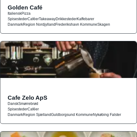
Golden Café
Italiensk
Pizza
Spisesteder
Caféer
Takeaway
Drikkesteder
Kaffebarer
Danmark
Region Nordjylland
Frederikshavn Kommune
Skagen
Cafe Zelo ApS
Dansk
Smørrebrød
Spisesteder
Caféer
Danmark
Region Sjælland
Guldborgsund Kommune
Nykøbing Falster