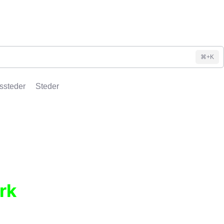
⌘+K
ssteder
Steder
rk