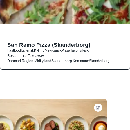
San Remo Pizza (Skanderborg)
Fastfood
Italiensk
Kylling
Mexicansk
Pizza
Taco
Tyrkisk
Restauranter
Takeaway
Danmark
Region Midtjylland
Skanderborg Kommune
Skanderborg