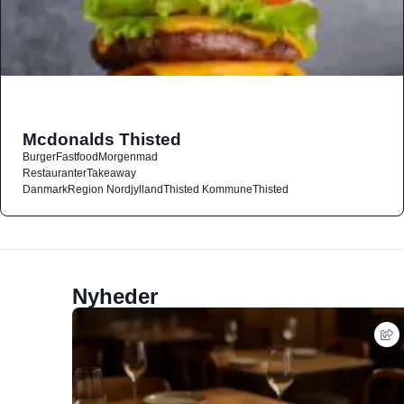
Mcdonalds Thisted
Burger
Fastfood
Morgenmad
Restauranter
Takeaway
Danmark
Region Nordjylland
Thisted Kommune
Thisted
Nyheder