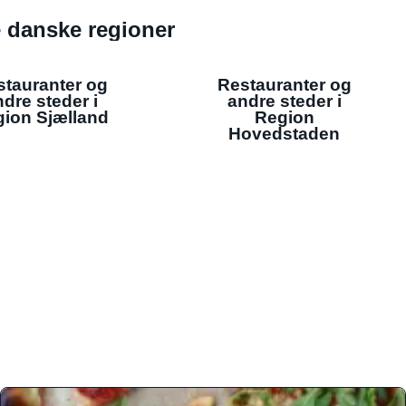
de danske regioner
stauranter og
Restauranter og
dre steder i
andre steder i
ion Sjælland
Region
Hovedstaden