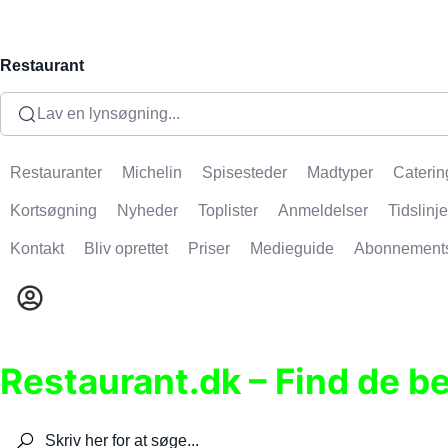
Restaurant
Lav en lynsøgning...
Restauranter
Michelin
Spisesteder
Madtyper
Caterin
Kortsøgning
Nyheder
Toplister
Anmeldelser
Tidslinje
Kontakt
Bliv oprettet
Priser
Medieguide
Abonnement
Restaurant.dk – Find de b
Søg efter restauranter, spisesteder, caféer, bare