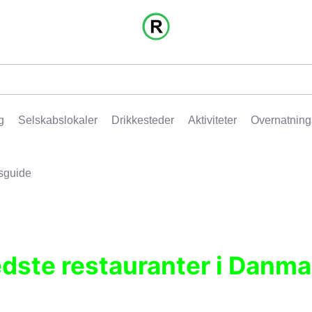
g
Selskabslokaler
Drikkesteder
Aktiviteter
Overnatning
sguide
edste restauranter i Danma
r, pubber, hoteller og aktiviteter.