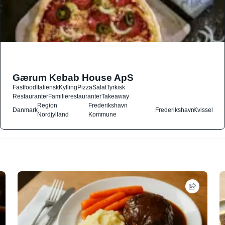
Gærum Kebab House ApS
Fastfood
Italiensk
Kylling
Pizza
Salat
Tyrkisk
Restauranter
Familierestauranter
Takeaway
Region
Frederikshavn
Danmark
Frederikshavn
Kvissel
Nordjylland
Kommune