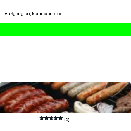
Vælg region, kommune m.v.
Her får du det komplette overblik
over Danmarks mange spisested
gourmetoplevelser på tværs af alle landets byer og regioner.
Søgningen er gjort enkel, så du hurtigt kan filtrere efter madtyp
informationer, hvilket gør den til det ideelle værktøj for både lo
Find præcis den madtype og den stemning, der passer til din næ
(1)