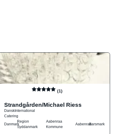
(1)
Strandgården/Michael Riess
Dansk
International
Catering
Region
Aabenraa
Danmark
Aabenraa
Barsmark
Syddanmark
Kommune