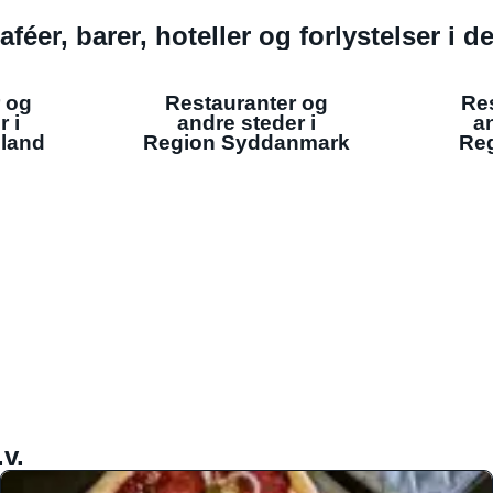
aféer, barer, hoteller og forlystelser i 
 og
Restauranter og
Re
r i
andre steder i
an
lland
Region Syddanmark
Reg
v.