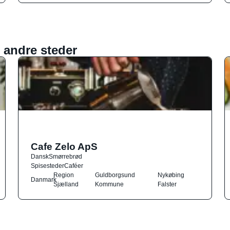
 andre steder
Cafe Zelo ApS
Dansk
Smørrebrød
Spisesteder
Caféer
Region
Guldborgsund
Nykøbing
Danmark
Sjælland
Kommune
Falster