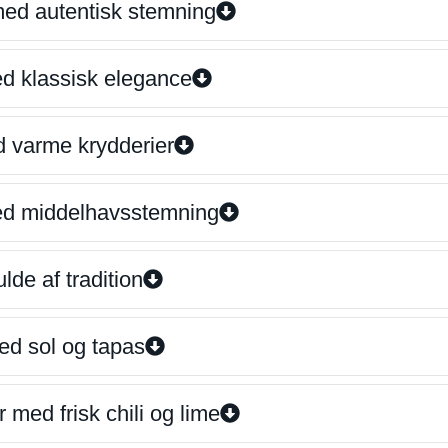
 med autentisk stemning
ed klassisk elegance
d varme krydderier
ed middelhavsstemning
lde af tradition
ed sol og tapas
 med frisk chili og lime