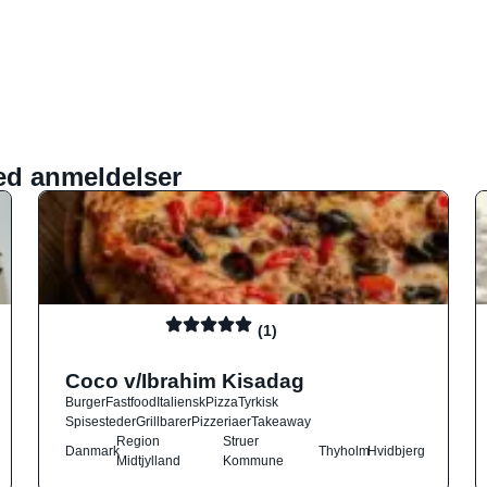
ed anmeldelser
(1)
Coco v/Ibrahim Kisadag
Burger
Fastfood
Italiensk
Pizza
Tyrkisk
Spisesteder
Grillbarer
Pizzeriaer
Takeaway
Region
Struer
Danmark
Thyholm
Hvidbjerg
Midtjylland
Kommune