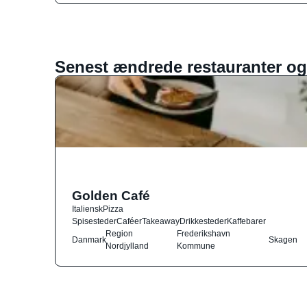
Senest ændrede restauranter og
Golden Café
Italiensk
Pizza
Spisesteder
Caféer
Takeaway
Drikkesteder
Kaffebarer
Region
Frederikshavn
Danmark
Skagen
Nordjylland
Kommune