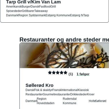
Tarp Grill v/Kim Van Lam
Amerikansk
Burger
Dansk
Fastfood
Grill
Spisesteder
Grillbarer
Takeaway
Danmark
Region Syddanmark
Esbjerg Kommune
Esbjerg N
Tarp
Restauranter og andre steder m
(1)
1 følger
Søllerød Kro
Dansk
Fisk & skaldyr
Fransk
International
Klassisk
Restauranter
Gourmetrestauranter
Drikkesteder
Kroer
Region
Rudersdal
Danmark
Holte
Søllerød
Hovedstaden
Kommune