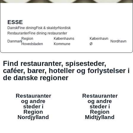
ESSE
Dansk
Fine dining
Fisk & skaldyr
Nordisk
Restauranter
Fine dining restauranter
Region
Københavns
København
Danmark
Nordhavn
Hovedstaden
Kommune
Ø
Find restauranter, spisesteder,
caféer, barer, hoteller og forlystelser i
de danske regioner
Restauranter
Restauranter
og andre
og andre
steder i
steder i
Region
Region
Nordjylland
Midtjylland