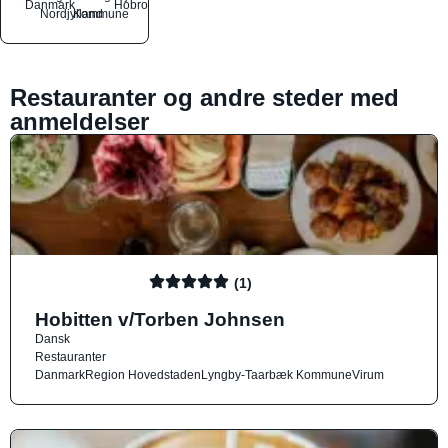
Danmark
Hobro
Nordjylland
Kommune
Restauranter og andre steder med
anmeldelser
(1)
Hobitten v/Torben Johnsen
Dansk
Restauranter
Danmark
Region Hovedstaden
Lyngby-Taarbæk Kommune
Virum