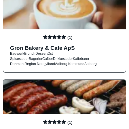
(1)
Grøn Bakery & Cafe ApS
Bagværk
Brunch
Dessert
Ost
Spisesteder
Bagerier
Caféer
Drikkesteder
Kaffebarer
Danmark
Region Nordjylland
Aalborg Kommune
Aalborg
(1)