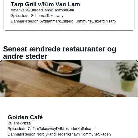
Tarp Grill v/Kim Van Lam
Amerikansk
Burger
Dansk
Fastfood
Grill
Spisesteder
Grillbarer
Takeaway
Danmark
Region Syddanmark
Esbjerg Kommune
Esbjerg N
Tarp
Senest ændrede restauranter og
andre steder
Golden Café
Italiensk
Pizza
Spisesteder
Caféer
Takeaway
Drikkesteder
Kaffebarer
Danmark
Region Nordjylland
Frederikshavn Kommune
Skagen