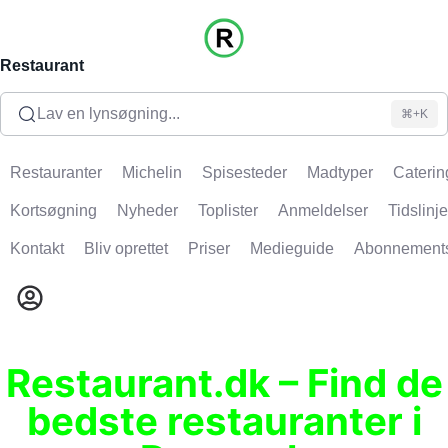
Restaurant
Lav en lynsøgning...
⌘+K
Restauranter
Michelin
Spisesteder
Madtyper
Caterin
Kortsøgning
Nyheder
Toplister
Anmeldelser
Tidslinje
Kontakt
Bliv oprettet
Priser
Medieguide
Abonnement
Restaurant.dk – Find de
bedste restauranter i