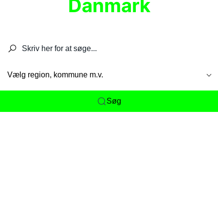
Danmark
Søg efter restauranter, spisesteder, caféer,
barer, pubber, hoteller og aktiviteter.
Vælg region, kommune m.v.
Søg
Her får du det komplette overblik
over
Danmarks mange spisesteder, caféer og
restauranter samlet ét sted. Vi gør det nemt for
dig at opdage alt fra skjulte lokale favoritter til
eksklusive gourmetoplevelser på tværs af alle
landets byer og regioner.
Søgningen er gjort enkel, så du hurtigt kan filtrere
efter madtype, lokation eller specifikke ønsker til