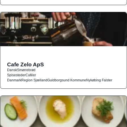
Cafe Zelo ApS
Dansk
Smørrebrød
Spisesteder
Caféer
Danmark
Region Sjælland
Guldborgsund Kommune
Nykøbing Falster