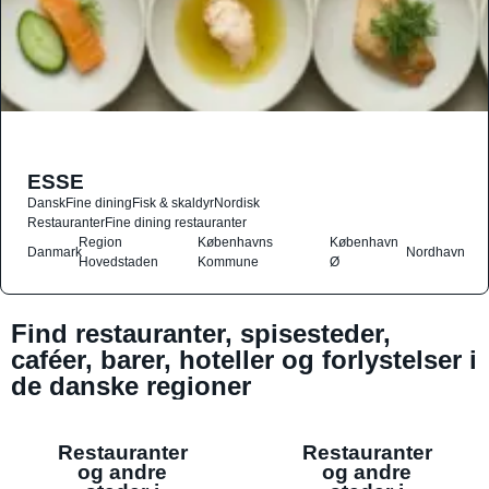
ESSE
Dansk
Fine dining
Fisk & skaldyr
Nordisk
Restauranter
Fine dining restauranter
Region
Københavns
København
Danmark
Nordhavn
Hovedstaden
Kommune
Ø
Find restauranter, spisesteder,
caféer, barer, hoteller og forlystelser i
de danske regioner
Restauranter
Restauranter
og andre
og andre