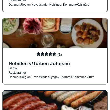
Restauranter
Danmark
Region Hovedstaden
Helsingør Kommune
Kvistgård
(1)
Hobitten v/Torben Johnsen
Dansk
Restauranter
Danmark
Region Hovedstaden
Lyngby-Taarbæk Kommune
Virum