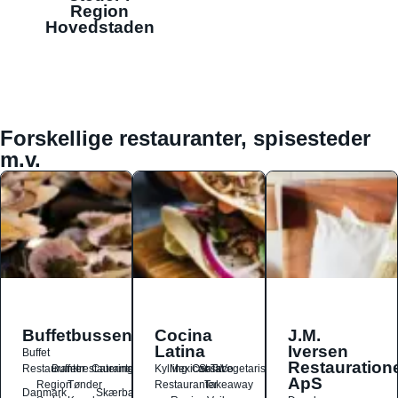
Region
Hovedstaden
Forskellige restauranter, spisesteder
m.v.
Buffetbussen
Cocina
J.M.
Latina
Iversen
Buffet
Restauration
Restauranter
Buffetrestauranter
Catering
Kylling
Mexicansk
Ost
Salat
Taco
Vegetarisk
ApS
Region
Tønder
Restauranter
Takeaway
Danmark
Skærbæk