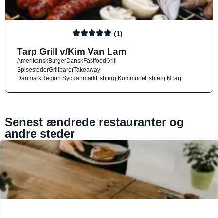
(1)
Tarp Grill v/Kim Van Lam
Amerikansk
Burger
Dansk
Fastfood
Grill
Spisesteder
Grillbarer
Takeaway
Danmark
Region Syddanmark
Esbjerg Kommune
Esbjerg N
Tarp
Senest ændrede restauranter og
andre steder