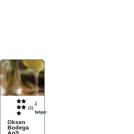
atmosfæren. Platformen er faktabaseret,
overskuelig og altid opdateret med de nyeste
informationer, hvilket gør den til det ideelle værktøj
for både lokale madelskere og turister på farten.
Find præcis den madtype og den stemning, der
passer til din næste middag, uanset hvor i landet
du befinder dig.
1
(1)
følger
Oksen
Bodega
ApS