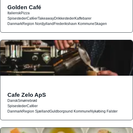
Golden Café
Italiensk
Pizza
Spisesteder
Caféer
Takeaway
Drikkesteder
Kaffebarer
Danmark
Region Nordjylland
Frederikshavn Kommune
Skagen
Cafe Zelo ApS
Dansk
Smørrebrød
Spisesteder
Caféer
Danmark
Region Sjælland
Guldborgsund Kommune
Nykøbing Falster