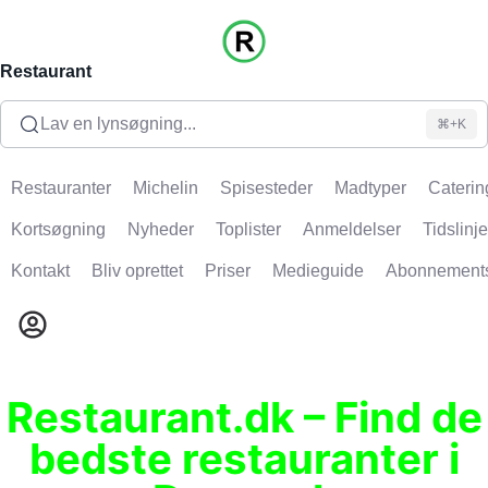
Restaurant
Lav en lynsøgning...
⌘+K
Restauranter
Michelin
Spisesteder
Madtyper
Caterin
Kortsøgning
Nyheder
Toplister
Anmeldelser
Tidslinje
Kontakt
Bliv oprettet
Priser
Medieguide
Abonnement
Restaurant.dk – Find de
bedste restauranter i