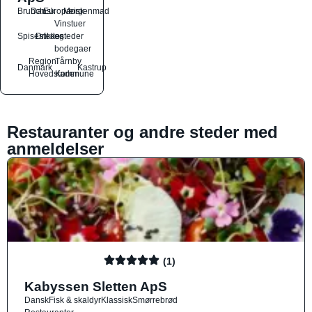
Brunch
Dansk
Europæisk
Morgenmad
Vinstuer
Spisesteder
Drikkesteder
og
bodegaer
Region
Tårnby
Danmark
Kastrup
Hovedstaden
Kommune
Restauranter og andre steder med
anmeldelser
(1)
Kabyssen Sletten ApS
Dansk
Fisk & skaldyr
Klassisk
Smørrebrød