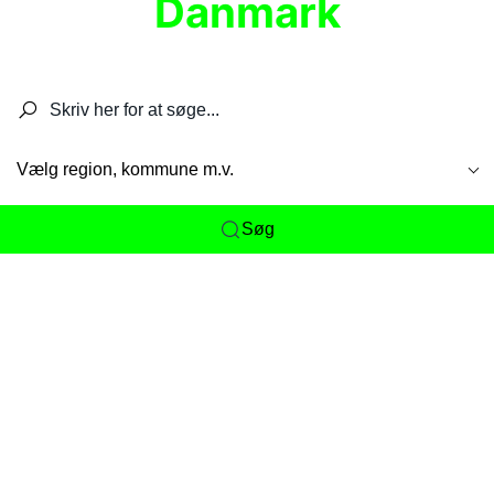
Danmark
Søg efter restauranter, spisesteder, caféer,
barer, pubber, hoteller og aktiviteter.
Vælg region, kommune m.v.
Søg
Her får du det komplette overblik
over
Danmarks mange spisesteder, caféer og
restauranter samlet ét sted. Vi gør det nemt for
dig at opdage alt fra skjulte lokale favoritter til
eksklusive gourmetoplevelser på tværs af alle
landets byer og regioner.
Søgningen er gjort enkel, så du hurtigt kan filtrere
efter madtype, lokation eller specifikke ønsker til