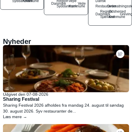
Syddanmark
Kommune
Region
Vejle
Dansk
Danmark
Vejle
Syddanmark
Kommune
Restauranter
Overnatningsst
Region
Odsherred
Danmark
Grevin
Sjælland
Kommune
Nyheder
Udgivet den 07-08-2026
Sharing Festival
Sharing Festival 2026 afholdes fra mandag 24. august til søndag
30. august 2026. Syv restauranter de...
Læs mere →