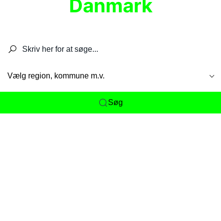
Danmark
Søg efter restauranter, spisesteder, caféer,
barer, pubber, hoteller og aktiviteter.
Vælg region, kommune m.v.
Søg
Her får du det komplette overblik
over
Danmarks mange spisesteder, caféer og
restauranter samlet ét sted. Vi gør det nemt for
dig at opdage alt fra skjulte lokale favoritter til
eksklusive gourmetoplevelser på tværs af alle
landets byer og regioner.
Søgningen er gjort enkel, så du hurtigt kan filtrere
efter madtype, lokation eller specifikke ønsker til