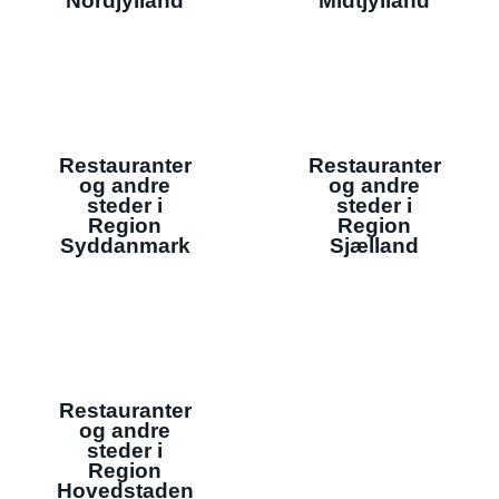
Nordjylland
Midtjylland
Restauranter
Restauranter
og andre
og andre
steder i
steder i
Region
Region
Syddanmark
Sjælland
Restauranter
og andre
steder i
Region
Hovedstaden