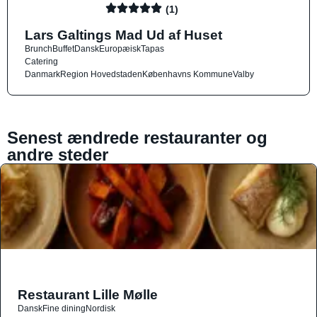
(1)
Lars Galtings Mad Ud af Huset
Brunch
Buffet
Dansk
Europæisk
Tapas
Catering
Danmark
Region Hovedstaden
Københavns Kommune
Valby
Senest ændrede restauranter og
andre steder
Restaurant Lille Mølle
Dansk
Fine dining
Nordisk