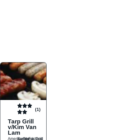
atmosfæren. Platformen er faktabaseret,
overskuelig og altid opdateret med de nyeste
informationer, hvilket gør den til det ideelle værktøj
for både lokale madelskere og turister på farten.
Find præcis den madtype og den stemning, der
passer til din næste middag, uanset hvor i landet
du befinder dig.
(1)
Tarp Grill
v/Kim Van
Lam
Amerikansk
Burger
Dansk
Fastfood
Grill