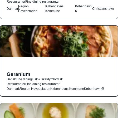
Restauranter
Fine dining restauranter
Region
Københavns
København
Danmark
Christianshavn
Hovedstaden
Kommune
K
Geranium
Dansk
Fine dining
Fisk & skaldyr
Nordisk
Restauranter
Fine dining restauranter
Danmark
Region Hovedstaden
Københavns Kommune
København Ø