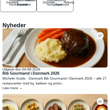
Region
Københavns
København
Region
Aalborg
Danmark
Danmark
Aalborg
Hovedstaden
Kommune
N
Nordjylland
Kommune
Nyheder
Udgivet den 04-08-2026
Bib Gourmand i Danmark 2026
Michelin Guide · Danmark Bib Gourmand i Danmark 2026 – alle 27
restauranter med by, køkken og prisni...
Læs mere →