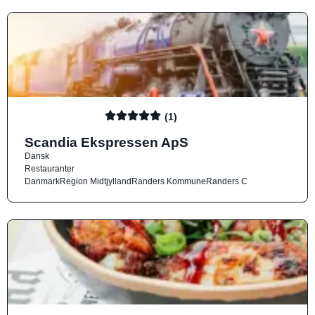
(1)
Scandia Ekspressen ApS
Dansk
Restauranter
Danmark
Region Midtjylland
Randers Kommune
Randers C