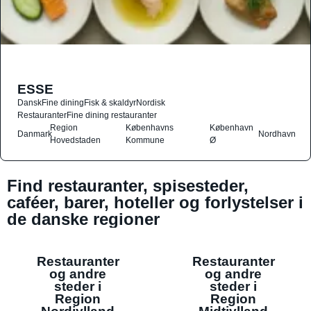
ESSE
Dansk
Fine dining
Fisk & skaldyr
Nordisk
Restauranter
Fine dining restauranter
Region
Københavns
København
Danmark
Nordhavn
Hovedstaden
Kommune
Ø
Find restauranter, spisesteder,
caféer, barer, hoteller og forlystelser i
de danske regioner
Restauranter
Restauranter
og andre
og andre
steder i
steder i
Region
Region