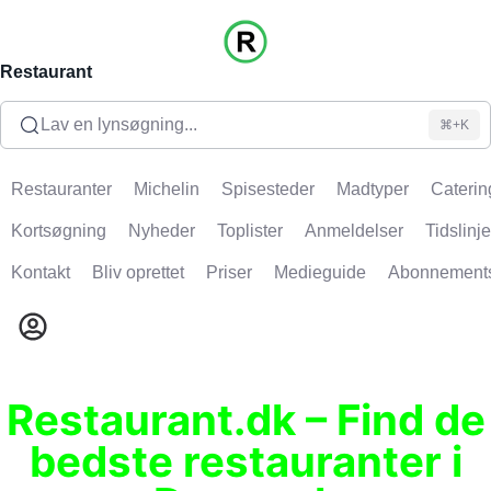
Restaurant
Lav en lynsøgning...
⌘+K
Restauranter
Michelin
Spisesteder
Madtyper
Caterin
Kortsøgning
Nyheder
Toplister
Anmeldelser
Tidslinje
Kontakt
Bliv oprettet
Priser
Medieguide
Abonnement
Restaurant.dk – Find de
bedste restauranter i