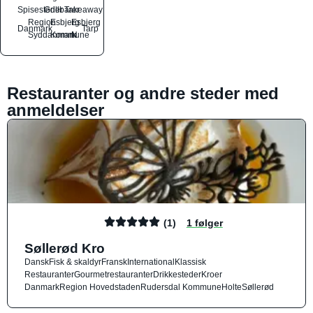
Spisesteder
Grillbarer
Takeaway
Region
Esbjerg
Esbjerg
Danmark
Tarp
Syddanmark
Kommune
N
Restauranter og andre steder med
anmeldelser
(1)
1 følger
Søllerød Kro
Dansk
Fisk & skaldyr
Fransk
International
Klassisk
Restauranter
Gourmetrestauranter
Drikkesteder
Kroer
Danmark
Region Hovedstaden
Rudersdal Kommune
Holte
Søllerød