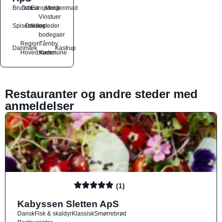
Brunch
Dansk
Europæisk
Morgenmad
Vinstuer
Spisesteder
Drikkesteder
og
bodegaer
Region
Tårnby
Danmark
Kastrup
Hovedstaden
Kommune
Restauranter og andre steder med
anmeldelser
(1)
Kabyssen Sletten ApS
Dansk
Fisk & skaldyr
Klassisk
Smørrebrød