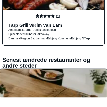
(1)
Tarp Grill v/Kim Van Lam
Amerikansk
Burger
Dansk
Fastfood
Grill
Spisesteder
Grillbarer
Takeaway
Danmark
Region Syddanmark
Esbjerg Kommune
Esbjerg N
Tarp
Senest ændrede restauranter og
andre steder