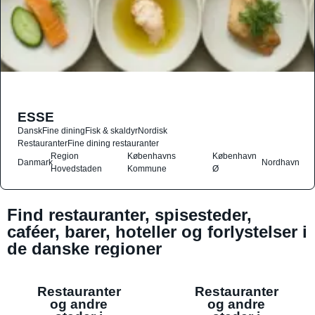
ESSE
Dansk
Fine dining
Fisk & skaldyr
Nordisk
Restauranter
Fine dining restauranter
Region
Københavns
København
Danmark
Nordhavn
Hovedstaden
Kommune
Ø
Find restauranter, spisesteder,
caféer, barer, hoteller og forlystelser i
de danske regioner
Restauranter
Restauranter
og andre
og andre