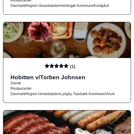
Restauranter
Danmark
Region Hovedstaden
Helsingør Kommune
Kvistgård
(1)
Hobitten v/Torben Johnsen
Dansk
Restauranter
Danmark
Region Hovedstaden
Lyngby-Taarbæk Kommune
Virum