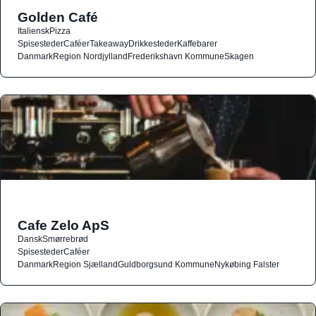
Golden Café
Italiensk
Pizza
Spisesteder
Caféer
Takeaway
Drikkesteder
Kaffebarer
Danmark
Region Nordjylland
Frederikshavn Kommune
Skagen
Cafe Zelo ApS
Dansk
Smørrebrød
Spisesteder
Caféer
Danmark
Region Sjælland
Guldborgsund Kommune
Nykøbing Falster