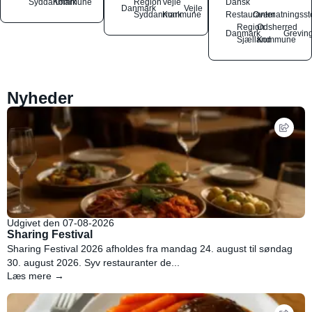
Syddanmark
Kommune
Region
Vejle
Dansk
Danmark
Vejle
Syddanmark
Kommune
Restauranter
Overnatningsst
Region
Odsherred
Danmark
Grevin
Sjælland
Kommune
Nyheder
Udgivet den 07-08-2026
Sharing Festival
Sharing Festival 2026 afholdes fra mandag 24. august til søndag
30. august 2026. Syv restauranter de...
Læs mere →