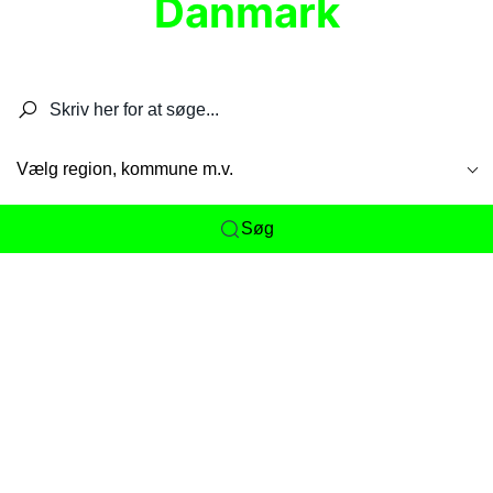
Danmark
Søg efter restauranter, spisesteder, caféer,
barer, pubber, hoteller og aktiviteter.
Vælg region, kommune m.v.
Søg
Her får du det komplette overblik
over
Danmarks mange spisesteder, caféer og
restauranter samlet ét sted. Vi gør det nemt for
dig at opdage alt fra skjulte lokale favoritter til
eksklusive gourmetoplevelser på tværs af alle
landets byer og regioner.
Søgningen er gjort enkel, så du hurtigt kan filtrere
efter madtype, lokation eller specifikke ønsker til