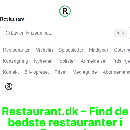
Restaurant
Lav en lynsøgning...
⌘+K
Restauranter
Michelin
Spisesteder
Madtyper
Caterin
Kortsøgning
Nyheder
Toplister
Anmeldelser
Tidslinje
Kontakt
Bliv oprettet
Priser
Medieguide
Abonnement
Restaurant.dk – Find de
bedste restauranter i