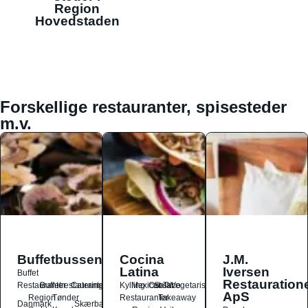
Region
Hovedstaden
Forskellige restauranter, spisesteder
m.v.
Buffetbussen
Cocina
J.M.
Latina
Iversen
Buffet
Restauration
Restauranter
Buffetrestauranter
Catering
Kylling
Mexicansk
Ost
Salat
Taco
Vegetarisk
ApS
Region
Tønder
Restauranter
Takeaway
Danmark
Skærbæk