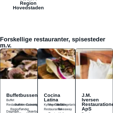
Region
Hovedstaden
Forskellige restauranter, spisesteder
m.v.
Buffetbussen
Cocina
J.M.
Latina
Iversen
Buffet
Restauration
Restauranter
Buffetrestauranter
Catering
Kylling
Mexicansk
Ost
Salat
Taco
Vegetarisk
ApS
Region
Tønder
Restauranter
Takeaway
Danmark
Skærbæk