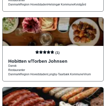
Restauranter
Danmark
Region Hovedstaden
Helsingør Kommune
Kvistgård
(1)
Hobitten v/Torben Johnsen
Dansk
Restauranter
Danmark
Region Hovedstaden
Lyngby-Taarbæk Kommune
Virum