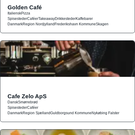
Golden Café
Italiensk
Pizza
Spisesteder
Caféer
Takeaway
Drikkesteder
Kaffebarer
Danmark
Region Nordjylland
Frederikshavn Kommune
Skagen
Cafe Zelo ApS
Dansk
Smørrebrød
Spisesteder
Caféer
Danmark
Region Sjælland
Guldborgsund Kommune
Nykøbing Falster