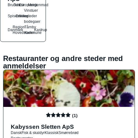
Brunch
Dansk
Europæisk
Morgenmad
Vinstuer
Spisesteder
Drikkesteder
og
bodegaer
Region
Tårnby
Danmark
Kastrup
Hovedstaden
Kommune
Restauranter og andre steder med
anmeldelser
(1)
Kabyssen Sletten ApS
Dansk
Fisk & skaldyr
Klassisk
Smørrebrød