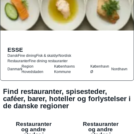
ESSE
Dansk
Fine dining
Fisk & skaldyr
Nordisk
Restauranter
Fine dining restauranter
Region
Københavns
København
Danmark
Nordhavn
Hovedstaden
Kommune
Ø
Find restauranter, spisesteder,
caféer, barer, hoteller og forlystelser i
de danske regioner
Restauranter
Restauranter
og andre
og andre