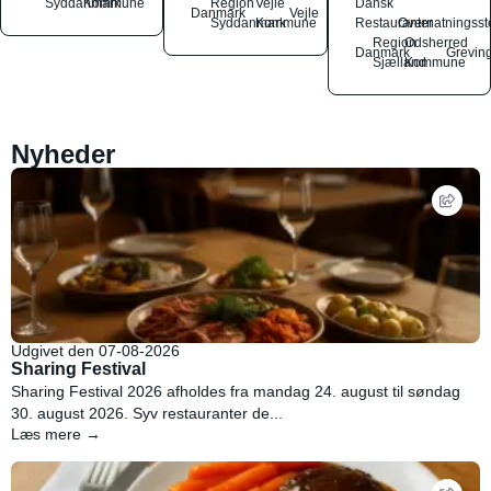
Syddanmark
Kommune
Region
Vejle
Dansk
Danmark
Vejle
Syddanmark
Kommune
Restauranter
Overnatningsst
Region
Odsherred
Danmark
Grevin
Sjælland
Kommune
Nyheder
Udgivet den 07-08-2026
Sharing Festival
Sharing Festival 2026 afholdes fra mandag 24. august til søndag
30. august 2026. Syv restauranter de...
Læs mere →