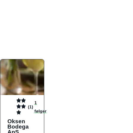
atmosfæren. Platformen er faktabaseret,
overskuelig og altid opdateret med de nyeste
informationer, hvilket gør den til det ideelle værktøj
for både lokale madelskere og turister på farten.
Find præcis den madtype og den stemning, der
passer til din næste middag, uanset hvor i landet
du befinder dig.
1
(1)
følger
Oksen
Bodega
ApS