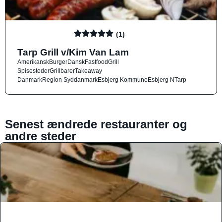
(1)
Tarp Grill v/Kim Van Lam
Amerikansk
Burger
Dansk
Fastfood
Grill
Spisesteder
Grillbarer
Takeaway
Danmark
Region Syddanmark
Esbjerg Kommune
Esbjerg N
Tarp
Senest ændrede restauranter og
andre steder