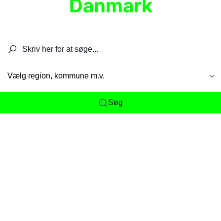
Danmark
Søg efter restauranter, spisesteder, caféer,
barer, pubber, hoteller og aktiviteter.
Vælg region, kommune m.v.
Søg
Her får du det komplette overblik
over
Danmarks mange spisesteder, caféer og
restauranter samlet ét sted. Vi gør det nemt for
dig at opdage alt fra skjulte lokale favoritter til
eksklusive gourmetoplevelser på tværs af alle
landets byer og regioner.
Søgningen er gjort enkel, så du hurtigt kan filtrere
efter madtype, lokation eller specifikke ønsker til