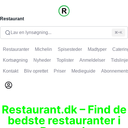
Restaurant
Lav en lynsøgning...
⌘+K
Restauranter
Michelin
Spisesteder
Madtyper
Caterin
Kortsøgning
Nyheder
Toplister
Anmeldelser
Tidslinje
Kontakt
Bliv oprettet
Priser
Medieguide
Abonnement
Restaurant.dk – Find de
bedste restauranter i