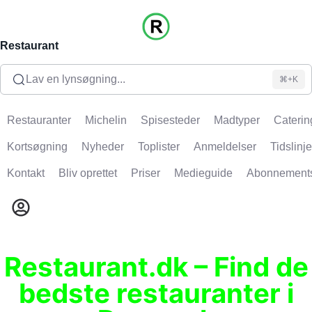
Restaurant
Lav en lynsøgning...
⌘+K
Restauranter
Michelin
Spisesteder
Madtyper
Caterin
Kortsøgning
Nyheder
Toplister
Anmeldelser
Tidslinje
Kontakt
Bliv oprettet
Priser
Medieguide
Abonnement
Restaurant.dk – Find de
bedste restauranter i