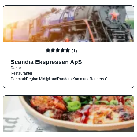
(1)
Scandia Ekspressen ApS
Dansk
Restauranter
Danmark
Region Midtjylland
Randers Kommune
Randers C