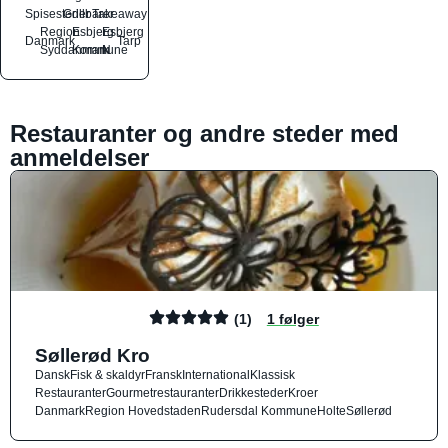
Spisesteder
Grillbarer
Takeaway
Region
Esbjerg
Esbjerg
Danmark
Tarp
Syddanmark
Kommune
N
Restauranter og andre steder med
anmeldelser
(1)
1 følger
Søllerød Kro
Dansk
Fisk & skaldyr
Fransk
International
Klassisk
Restauranter
Gourmetrestauranter
Drikkesteder
Kroer
Danmark
Region Hovedstaden
Rudersdal Kommune
Holte
Søllerød