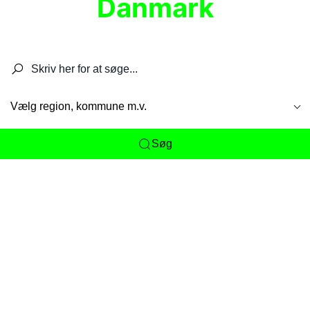
Danmark
Søg efter restauranter, spisesteder, caféer,
barer, pubber, hoteller og aktiviteter.
Vælg region, kommune m.v.
Søg
Her får du det komplette overblik
over
Danmarks mange spisesteder, caféer og
restauranter samlet ét sted. Vi gør det nemt for
dig at opdage alt fra skjulte lokale favoritter til
eksklusive gourmetoplevelser på tværs af alle
landets byer og regioner.
Søgningen er gjort enkel, så du hurtigt kan filtrere
efter madtype, lokation eller specifikke ønsker til