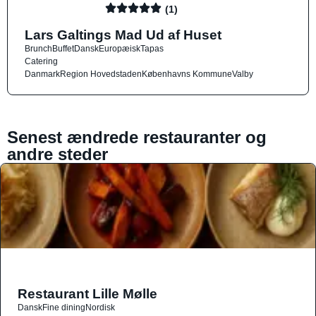
(1)
Lars Galtings Mad Ud af Huset
Brunch
Buffet
Dansk
Europæisk
Tapas
Catering
Danmark
Region Hovedstaden
Københavns Kommune
Valby
Senest ændrede restauranter og
andre steder
Restaurant Lille Mølle
Dansk
Fine dining
Nordisk