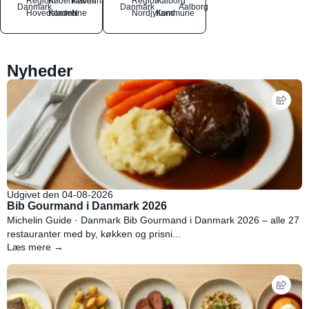
Region
Københavns
København
Region
Aalborg
Danmark
Danmark
Aalborg
Hovedstaden
Kommune
N
Nordjylland
Kommune
Nyheder
Udgivet den 04-08-2026
Bib Gourmand i Danmark 2026
Michelin Guide · Danmark Bib Gourmand i Danmark 2026 – alle 27
restauranter med by, køkken og prisni...
Læs mere →