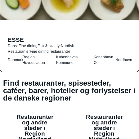
ESSE
Dansk
Fine dining
Fisk & skaldyr
Nordisk
Restauranter
Fine dining restauranter
Region
Københavns
København
Danmark
Nordhavn
Hovedstaden
Kommune
Ø
Find restauranter, spisesteder,
caféer, barer, hoteller og forlystelser i
de danske regioner
Restauranter
Restauranter
og andre
og andre
steder i
steder i
Region
Region