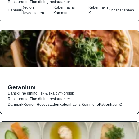
Restauranter
Fine dining restauranter
Region
Københavns
København
Danmark
Christianshavn
Hovedstaden
Kommune
K
Geranium
Dansk
Fine dining
Fisk & skaldyr
Nordisk
Restauranter
Fine dining restauranter
Danmark
Region Hovedstaden
Københavns Kommune
København Ø