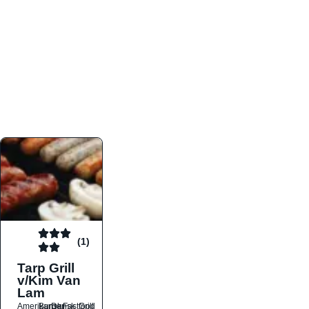
atmosfæren. Platformen er faktabaseret,
overskuelig og altid opdateret med de nyeste
informationer, hvilket gør den til det ideelle værktøj
for både lokale madelskere og turister på farten.
Find præcis den madtype og den stemning, der
passer til din næste middag, uanset hvor i landet
du befinder dig.
(1)
Tarp Grill
v/Kim Van
Lam
Amerikansk
Burger
Dansk
Fastfood
Grill