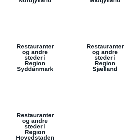
Nordjylland
Midtjylland
Restauranter
Restauranter
og andre
og andre
steder i
steder i
Region
Region
Syddanmark
Sjælland
Restauranter
og andre
steder i
Region
Hovedstaden