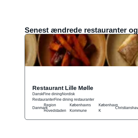
Senest ændrede restauranter og
Restaurant Lille Mølle
Dansk
Fine dining
Nordisk
Restauranter
Fine dining restauranter
Region
Københavns
København
Danmark
Christiansha
Hovedstaden
Kommune
K