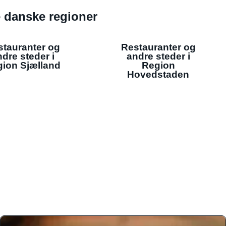
de danske regioner
stauranter og
Restauranter og
dre steder i
andre steder i
ion Sjælland
Region
Hovedstaden