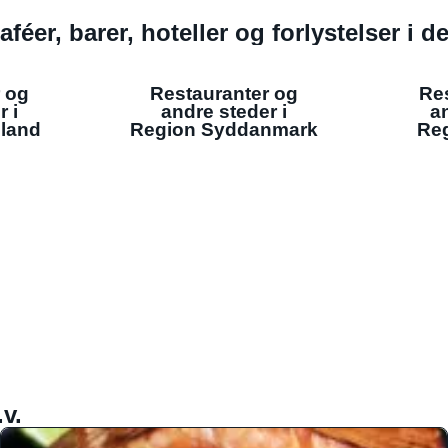
aféer, barer, hoteller og forlystelser i 
 og
Restauranter og
Re
r i
andre steder i
an
lland
Region Syddanmark
Reg
v.