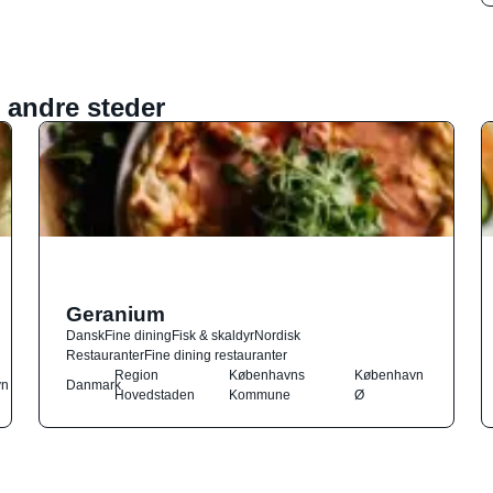
 andre steder
Geranium
Dansk
Fine dining
Fisk & skaldyr
Nordisk
Restauranter
Fine dining restauranter
Region
Københavns
København
vn
Danmark
Hovedstaden
Kommune
Ø