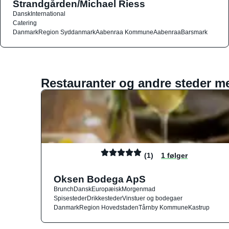
Strandgården/Michael Riess
Dansk
International
Catering
Danmark
Region Syddanmark
Aabenraa Kommune
Aabenraa
Barsmark
Restauranter og andre steder m
(1)
1 følger
Oksen Bodega ApS
Brunch
Dansk
Europæisk
Morgenmad
Spisesteder
Drikkesteder
Vinstuer og bodegaer
Danmark
Region Hovedstaden
Tårnby Kommune
Kastrup