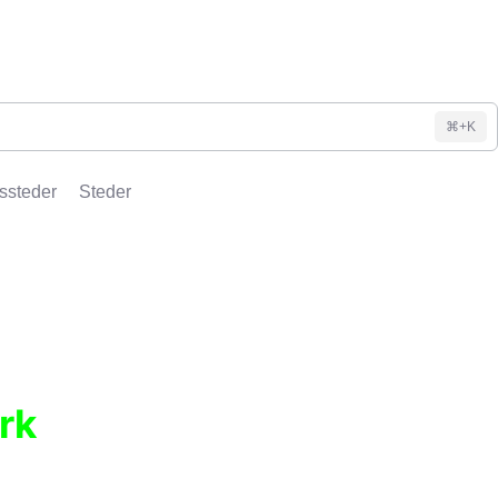
⌘+K
ssteder
Steder
rk