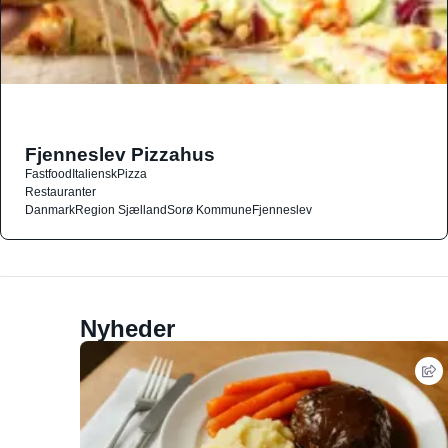
Fjenneslev Pizzahus
Fastfood
Italiensk
Pizza
Restauranter
Danmark
Region Sjælland
Sorø Kommune
Fjenneslev
Nyheder