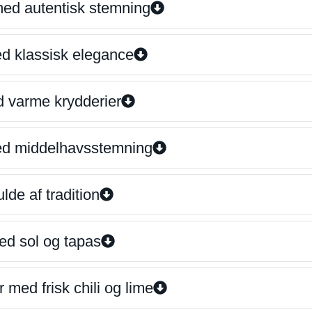
 med autentisk stemning
ed klassisk elegance
d varme krydderier
ed middelhavsstemning
lde af tradition
ed sol og tapas
 med frisk chili og lime