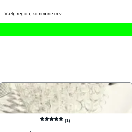
Vælg region, kommune m.v.
Her får du det komplette overblik
over Danmarks mange spisested
gourmetoplevelser på tværs af alle landets byer og regioner.
Søgningen er gjort enkel, så du hurtigt kan filtrere efter madtyp
informationer, hvilket gør den til det ideelle værktøj for både lo
Find præcis den madtype og den stemning, der passer til din næ
(1)