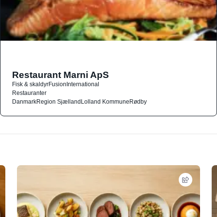
Restaurant Marni ApS
Fisk & skaldyr
Fusion
International
Restauranter
Danmark
Region Sjælland
Lolland Kommune
Rødby