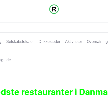
g
Selskabslokaler
Drikkesteder
Aktiviteter
Overnatning
sguide
edste restauranter i Danma
r, pubber, hoteller og aktiviteter.