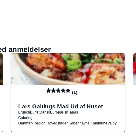
ed anmeldelser
(1)
Lars Galtings Mad Ud af Huset
Brunch
Buffet
Dansk
Europæisk
Tapas
Catering
Danmark
Region Hovedstaden
Københavns Kommune
Valby