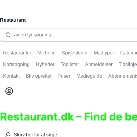
Restaurant
Lav en lynsøgning...
Restauranter
Michelin
Spisesteder
Madtyper
Caterin
Kortsøgning
Nyheder
Toplister
Anmeldelser
Tidslinje
Kontakt
Bliv oprettet
Priser
Medieguide
Abonnement
Restaurant.dk – Find de b
Søg efter restauranter, spisesteder, caféer, bare