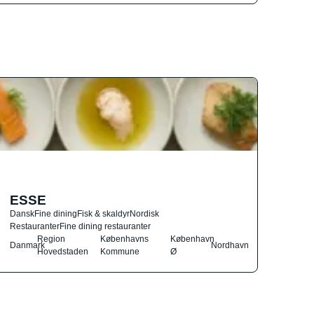
ESSE
Dansk
Fine dining
Fisk & skaldyr
Nordisk
Restauranter
Fine dining restauranter
Region
Københavns
København
Danmark
Nordhavn
Hovedstaden
Kommune
Ø