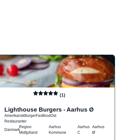
(1)
Lighthouse Burgers - Aarhus Ø
Amerikansk
Burger
Fastfood
Ost
Restauranter
Region
Aarhus
Aarhus
Aarhus
Danmark
Midtjylland
Kommune
C
Ø