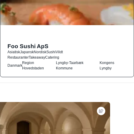
Foo Sushi ApS
Asiatisk
Japansk
Nordisk
Sushi
Vildt
Restauranter
Takeaway
Catering
Region
Lyngby-Taarbæk
Kongens
Danmark
Hovedstaden
Kommune
Lyngby