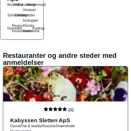
Brunch
Dansk
Europæisk
Morgenmad
Vinstuer
Spisesteder
Drikkesteder
og
bodegaer
Region
Tårnby
Danmark
Kastrup
Hovedstaden
Kommune
Restauranter og andre steder med
anmeldelser
(1)
Kabyssen Sletten ApS
Dansk
Fisk & skaldyr
Klassisk
Smørrebrød