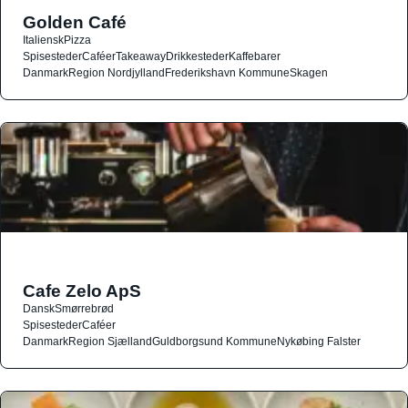
Golden Café
Italiensk
Pizza
Spisesteder
Caféer
Takeaway
Drikkesteder
Kaffebarer
Danmark
Region Nordjylland
Frederikshavn Kommune
Skagen
Cafe Zelo ApS
Dansk
Smørrebrød
Spisesteder
Caféer
Danmark
Region Sjælland
Guldborgsund Kommune
Nykøbing Falster