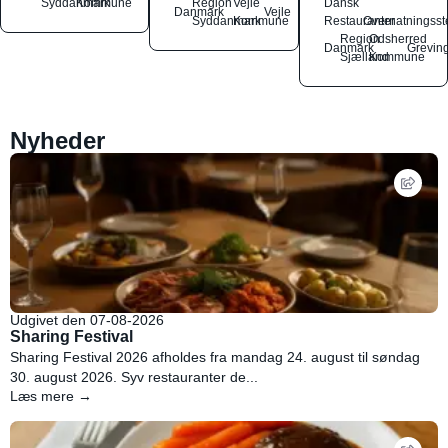
Syddanmark
Kommune
Region
Vejle
Dansk
Danmark
Vejle
Syddanmark
Kommune
Restauranter
Overnatningsst
Region
Odsherred
Danmark
Grevin
Sjælland
Kommune
Nyheder
Udgivet den 07-08-2026
Sharing Festival
Sharing Festival 2026 afholdes fra mandag 24. august til søndag
30. august 2026. Syv restauranter de...
Læs mere →