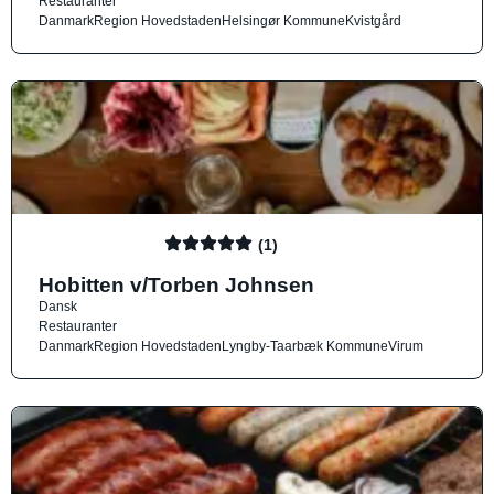
Restauranter
Danmark
Region Hovedstaden
Helsingør Kommune
Kvistgård
(1)
Hobitten v/Torben Johnsen
Dansk
Restauranter
Danmark
Region Hovedstaden
Lyngby-Taarbæk Kommune
Virum