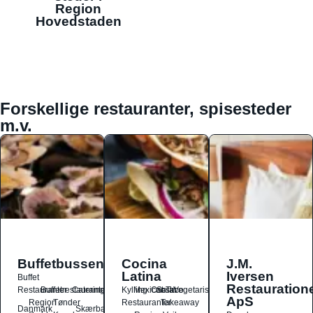
Region
Hovedstaden
Forskellige restauranter, spisesteder
m.v.
Buffetbussen
Cocina
J.M.
Latina
Iversen
Buffet
Restauration
Restauranter
Buffetrestauranter
Catering
Kylling
Mexicansk
Ost
Salat
Taco
Vegetarisk
ApS
Region
Tønder
Restauranter
Takeaway
Danmark
Skærbæk