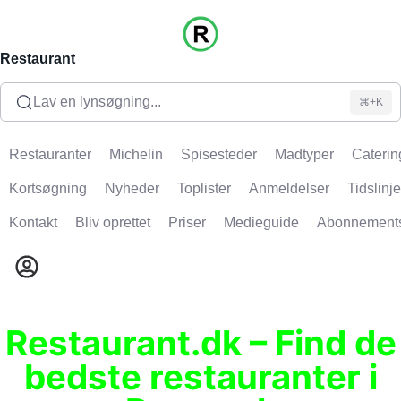
Restaurant
Lav en lynsøgning...
⌘+K
Restauranter
Michelin
Spisesteder
Madtyper
Caterin
Kortsøgning
Nyheder
Toplister
Anmeldelser
Tidslinje
Kontakt
Bliv oprettet
Priser
Medieguide
Abonnement
Restaurant.dk – Find de
bedste restauranter i