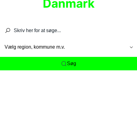
Danmark
Søg efter restauranter, spisesteder, caféer,
barer, pubber, hoteller og aktiviteter.
Vælg region, kommune m.v.
Søg
Her får du det komplette overblik
over
Danmarks mange spisesteder, caféer og
restauranter samlet ét sted. Vi gør det nemt for
dig at opdage alt fra skjulte lokale favoritter til
eksklusive gourmetoplevelser på tværs af alle
landets byer og regioner.
Søgningen er gjort enkel, så du hurtigt kan filtrere
efter madtype, lokation eller specifikke ønsker til