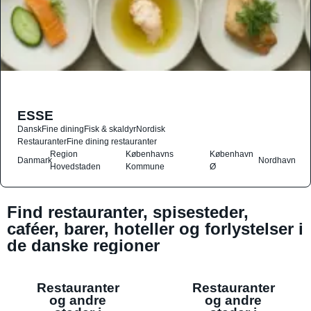
ESSE
Dansk
Fine dining
Fisk & skaldyr
Nordisk
Restauranter
Fine dining restauranter
Region
Københavns
København
Danmark
Nordhavn
Hovedstaden
Kommune
Ø
Find restauranter, spisesteder,
caféer, barer, hoteller og forlystelser i
de danske regioner
Restauranter
Restauranter
og andre
og andre