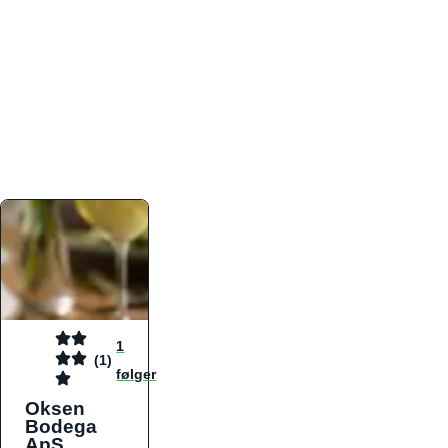
atmosfæren. Platformen er faktabaseret,
overskuelig og altid opdateret med de nyeste
informationer, hvilket gør den til det ideelle værktøj
for både lokale madelskere og turister på farten.
Find præcis den madtype og den stemning, der
passer til din næste middag, uanset hvor i landet
du befinder dig.
1
(1)
følger
Oksen
Bodega
ApS