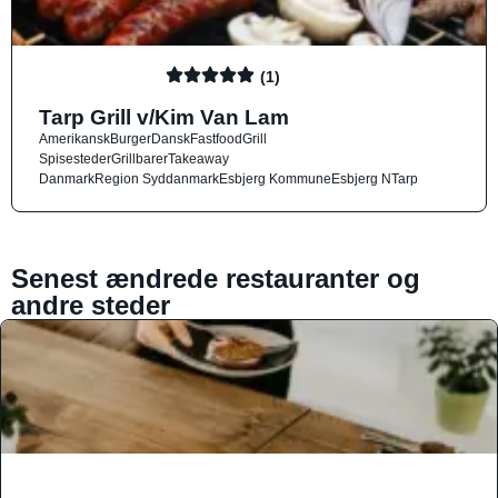
(1)
Tarp Grill v/Kim Van Lam
Amerikansk
Burger
Dansk
Fastfood
Grill
Spisesteder
Grillbarer
Takeaway
Danmark
Region Syddanmark
Esbjerg Kommune
Esbjerg N
Tarp
Senest ændrede restauranter og
andre steder