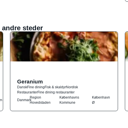
 andre steder
Geranium
Dansk
Fine dining
Fisk & skaldyr
Nordisk
Restauranter
Fine dining restauranter
Region
Københavns
København
vn
Danmark
Hovedstaden
Kommune
Ø