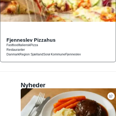
Fjenneslev Pizzahus
Fastfood
Italiensk
Pizza
Restauranter
Danmark
Region Sjælland
Sorø Kommune
Fjenneslev
Nyheder