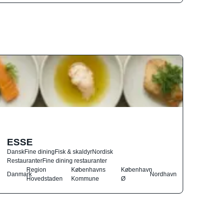
ESSE
Dansk
Fine dining
Fisk & skaldyr
Nordisk
Restauranter
Fine dining restauranter
Region
Københavns
København
Danmark
Nordhavn
Hovedstaden
Kommune
Ø