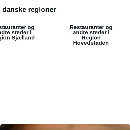
de danske regioner
stauranter og
Restauranter og
dre steder i
andre steder i
ion Sjælland
Region
Hovedstaden