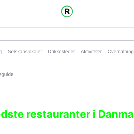
g
Selskabslokaler
Drikkesteder
Aktiviteter
Overnatning
sguide
edste restauranter i Danma
r, pubber, hoteller og aktiviteter.