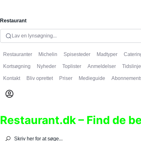
Restaurant
Lav en lynsøgning...
Restauranter
Michelin
Spisesteder
Madtyper
Caterin
Kortsøgning
Nyheder
Toplister
Anmeldelser
Tidslinje
Kontakt
Bliv oprettet
Priser
Medieguide
Abonnement
Restaurant.dk – Find de b
Søg efter restauranter, spisesteder, caféer, bare