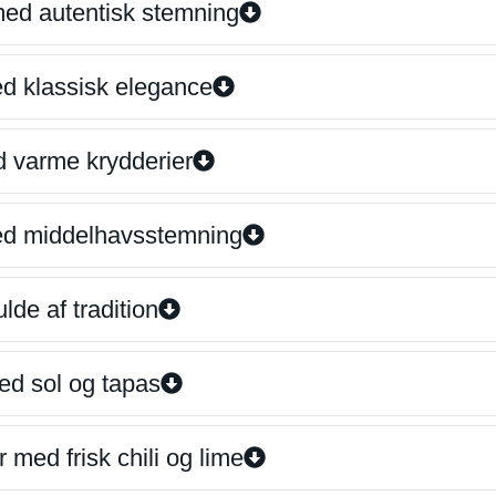
 med autentisk stemning
ed klassisk elegance
d varme krydderier
ed middelhavsstemning
lde af tradition
ed sol og tapas
 med frisk chili og lime