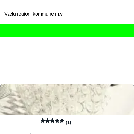
Vælg region, kommune m.v.
Her får du det komplette overblik
over Danmarks mange spisested
gourmetoplevelser på tværs af alle landets byer og regioner.
Søgningen er gjort enkel, så du hurtigt kan filtrere efter madtyp
informationer, hvilket gør den til det ideelle værktøj for både lo
Find præcis den madtype og den stemning, der passer til din næ
(1)