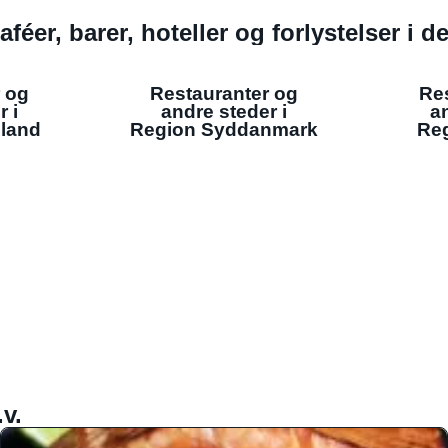
aféer, barer, hoteller og forlystelser i 
 og
Restauranter og
Re
r i
andre steder i
an
lland
Region Syddanmark
Reg
v.