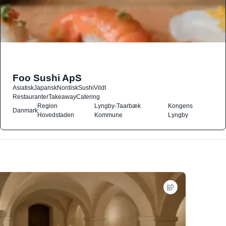
Foo Sushi ApS
Asiatisk
Japansk
Nordisk
Sushi
Vildt
Restauranter
Takeaway
Catering
Region
Lyngby-Taarbæk
Kongens
Danmark
Hovedstaden
Kommune
Lyngby