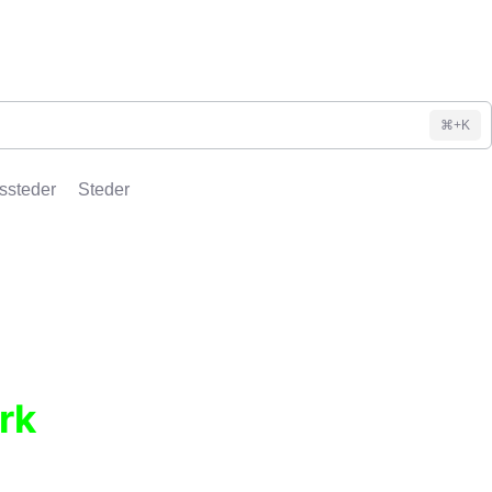
⌘+K
ssteder
Steder
rk