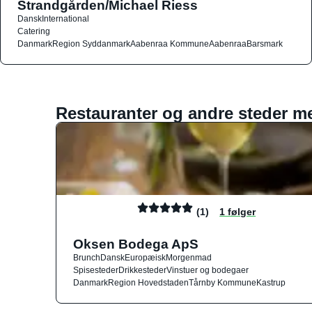
Strandgården/Michael Riess
Dansk
International
Catering
Danmark
Region Syddanmark
Aabenraa Kommune
Aabenraa
Barsmark
Restauranter og andre steder m
(1)
1 følger
Oksen Bodega ApS
Brunch
Dansk
Europæisk
Morgenmad
Spisesteder
Drikkesteder
Vinstuer og bodegaer
Danmark
Region Hovedstaden
Tårnby Kommune
Kastrup