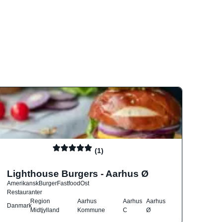
(1)
Lighthouse Burgers - Aarhus Ø
Amerikansk
Burger
Fastfood
Ost
Restauranter
Region
Aarhus
Aarhus
Aarhus
Danmark
Midtjylland
Kommune
C
Ø