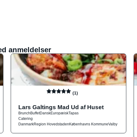
ed anmeldelser
(1)
Lars Galtings Mad Ud af Huset
Brunch
Buffet
Dansk
Europæisk
Tapas
Catering
Danmark
Region Hovedstaden
Københavns Kommune
Valby