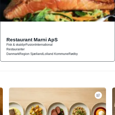
Restaurant Marni ApS
Fisk & skaldyr
Fusion
International
Restauranter
Danmark
Region Sjælland
Lolland Kommune
Rødby