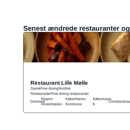
Senest ændrede restauranter og
Restaurant Lille Mølle
Dansk
Fine dining
Nordisk
Restauranter
Fine dining restauranter
Region
Københavns
København
Danmark
Christiansha
Hovedstaden
Kommune
K