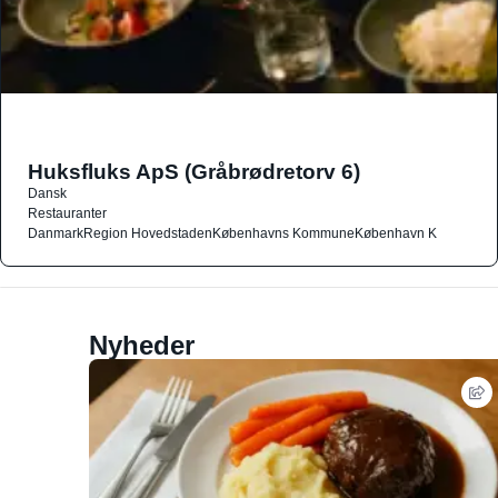
Huksfluks ApS (Gråbrødretorv 6)
Dansk
Restauranter
Danmark
Region Hovedstaden
Københavns Kommune
København K
Nyheder