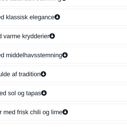
ed klassisk elegance
d varme krydderier
ed middelhavsstemning
lde af tradition
ed sol og tapas
 med frisk chili og lime