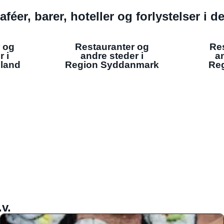
aféer, barer, hoteller og forlystelser i 
 og
Restauranter og
Re
r i
andre steder i
an
lland
Region Syddanmark
Reg
v.