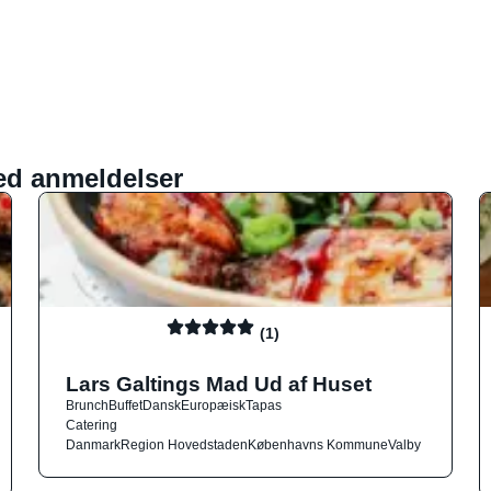
ed anmeldelser
(1)
Lars Galtings Mad Ud af Huset
Brunch
Buffet
Dansk
Europæisk
Tapas
Catering
Danmark
Region Hovedstaden
Københavns Kommune
Valby