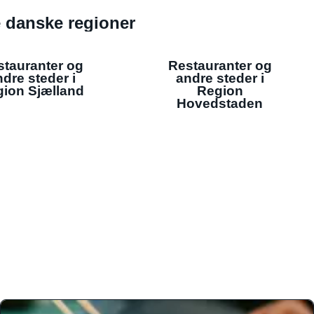
de danske regioner
stauranter og
Restauranter og
dre steder i
andre steder i
ion Sjælland
Region
Hovedstaden