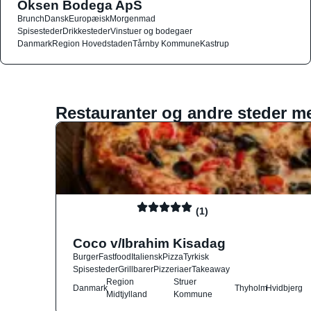
Oksen Bodega ApS
Brunch
Dansk
Europæisk
Morgenmad
Spisesteder
Drikkesteder
Vinstuer og bodegaer
Danmark
Region Hovedstaden
Tårnby Kommune
Kastrup
Restauranter og andre steder m
(1)
Coco v/Ibrahim Kisadag
Burger
Fastfood
Italiensk
Pizza
Tyrkisk
Spisesteder
Grillbarer
Pizzeriaer
Takeaway
Region
Struer
Danmark
Thyholm
Hvidbjerg
Midtjylland
Kommune