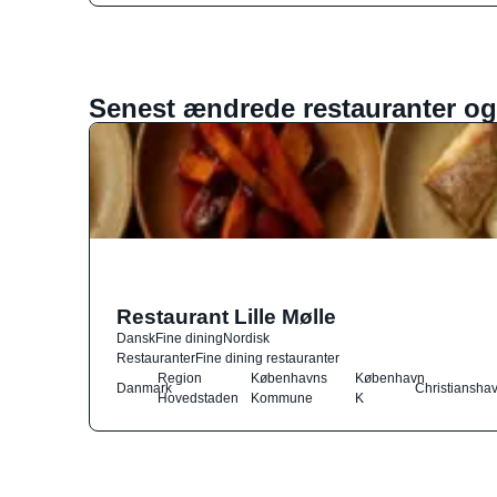
Senest ændrede restauranter og
Restaurant Lille Mølle
Dansk
Fine dining
Nordisk
Restauranter
Fine dining restauranter
Region
Københavns
København
Danmark
Christiansha
Hovedstaden
Kommune
K