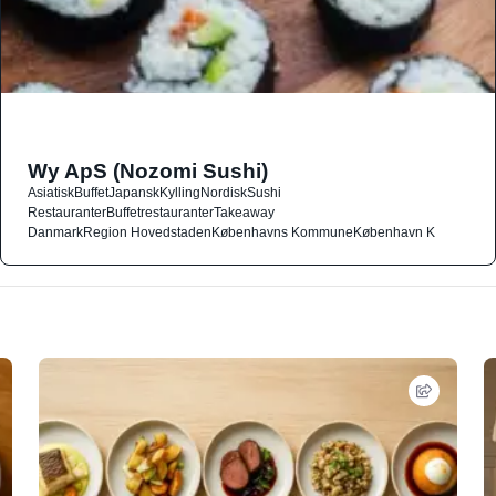
Wy ApS (Nozomi Sushi)
Asiatisk
Buffet
Japansk
Kylling
Nordisk
Sushi
Restauranter
Buffetrestauranter
Takeaway
Danmark
Region Hovedstaden
Københavns Kommune
København K