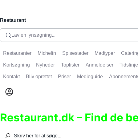
Restaurant
Lav en lynsøgning...
Restauranter
Michelin
Spisesteder
Madtyper
Caterin
Kortsøgning
Nyheder
Toplister
Anmeldelser
Tidslinje
Kontakt
Bliv oprettet
Priser
Medieguide
Abonnement
Restaurant.dk – Find de b
Søg efter restauranter, spisesteder, caféer, bare