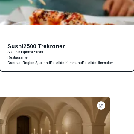
Sushi2500 Trekroner
Asiatisk
Japansk
Sushi
Restauranter
Danmark
Region Sjælland
Roskilde Kommune
Roskilde
Himmelev