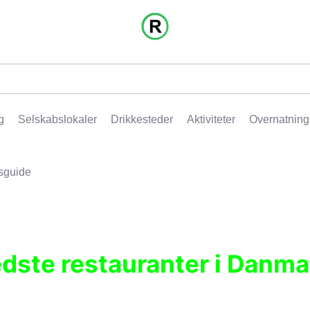
g
Selskabslokaler
Drikkesteder
Aktiviteter
Overnatning
sguide
edste restauranter i Danma
r, pubber, hoteller og aktiviteter.