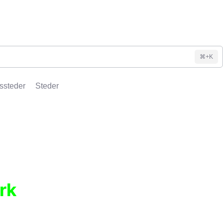
⌘+K
ssteder
Steder
rk