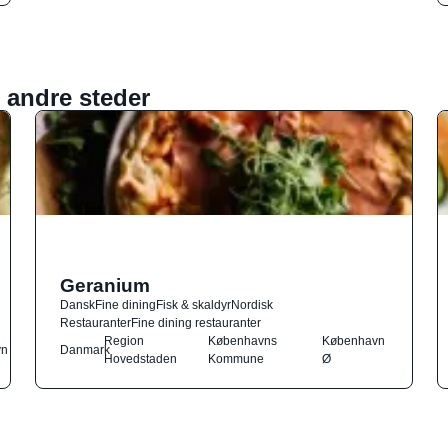
 andre steder
Geranium
Dansk
Fine dining
Fisk & skaldyr
Nordisk
Restauranter
Fine dining restauranter
Region
Københavns
København
vn
Danmark
Hovedstaden
Kommune
Ø