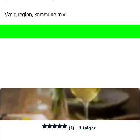
Vælg region, kommune m.v.
Her får du det komplette overblik
over Danmarks mange spisested
gourmetoplevelser på tværs af alle landets byer og regioner.
Søgningen er gjort enkel, så du hurtigt kan filtrere efter madtyp
informationer, hvilket gør den til det ideelle værktøj for både lo
Find præcis den madtype og den stemning, der passer til din næ
(1)
1 følger