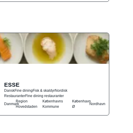
ESSE
Dansk
Fine dining
Fisk & skaldyr
Nordisk
Restauranter
Fine dining restauranter
Region
Københavns
København
Danmark
Nordhavn
Hovedstaden
Kommune
Ø