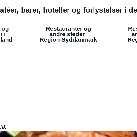
aféer, barer, hoteller og forlystelser i 
 og
Restauranter og
Re
r i
andre steder i
an
lland
Region Syddanmark
Reg
v.