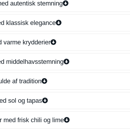
 med autentisk stemning
ed klassisk elegance
d varme krydderier
ed middelhavsstemning
lde af tradition
ed sol og tapas
 med frisk chili og lime