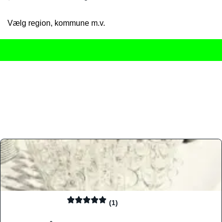
Vælg region, kommune m.v.
Her får du det komplette overblik
over Danmarks mange spisested
gourmetoplevelser på tværs af alle landets byer og regioner.
Søgningen er gjort enkel, så du hurtigt kan filtrere efter madtyp
informationer, hvilket gør den til det ideelle værktøj for både lo
Find præcis den madtype og den stemning, der passer til din næ
(1)