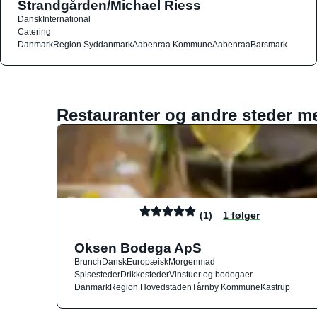
Strandgården/Michael Riess
Dansk
International
Catering
Danmark
Region Syddanmark
Aabenraa Kommune
Aabenraa
Barsmark
Restauranter og andre steder m
(1)
1 følger
Oksen Bodega ApS
Brunch
Dansk
Europæisk
Morgenmad
Spisesteder
Drikkesteder
Vinstuer og bodegaer
Danmark
Region Hovedstaden
Tårnby Kommune
Kastrup