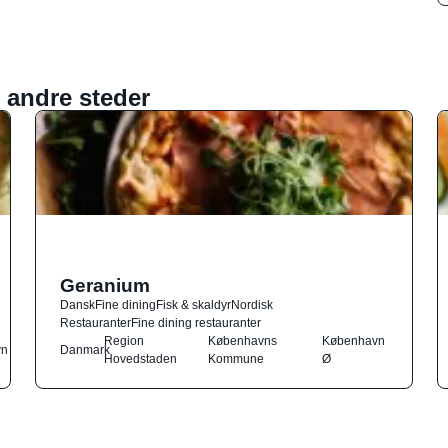
 andre steder
Geranium
Dansk
Fine dining
Fisk & skaldyr
Nordisk
Restauranter
Fine dining restauranter
Region
Københavns
København
vn
Danmark
Hovedstaden
Kommune
Ø