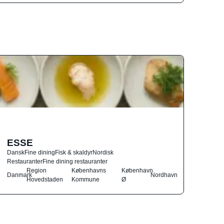
ESSE
Dansk
Fine dining
Fisk & skaldyr
Nordisk
Restauranter
Fine dining restauranter
Region
Københavns
København
Danmark
Nordhavn
Hovedstaden
Kommune
Ø