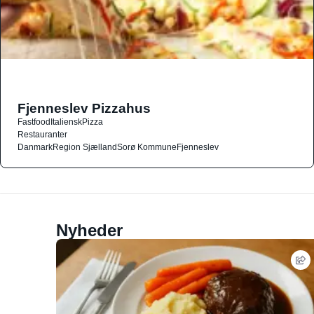
Fjenneslev Pizzahus
Fastfood
Italiensk
Pizza
Restauranter
Danmark
Region Sjælland
Sorø Kommune
Fjenneslev
Nyheder