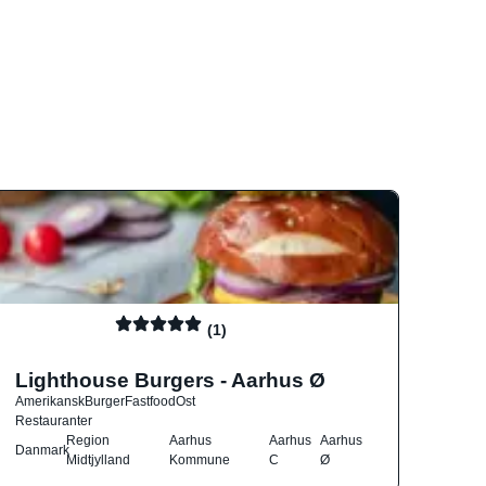
(1)
Lighthouse Burgers - Aarhus Ø
Amerikansk
Burger
Fastfood
Ost
Restauranter
Region
Aarhus
Aarhus
Aarhus
Danmark
Midtjylland
Kommune
C
Ø