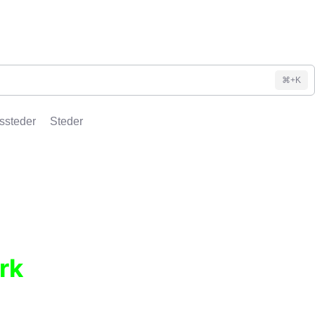
⌘+K
ssteder
Steder
rk