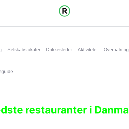
g
Selskabslokaler
Drikkesteder
Aktiviteter
Overnatning
sguide
edste restauranter i Danma
r, pubber, hoteller og aktiviteter.