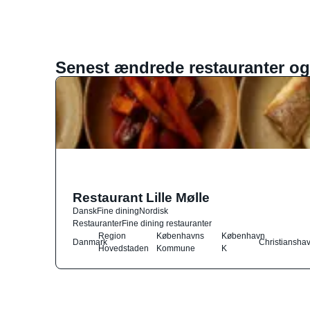
Senest ændrede restauranter og
Restaurant Lille Mølle
Dansk
Fine dining
Nordisk
Restauranter
Fine dining restauranter
Region
Københavns
København
Danmark
Christiansha
Hovedstaden
Kommune
K