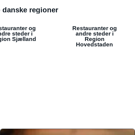
de danske regioner
stauranter og
Restauranter og
dre steder i
andre steder i
ion Sjælland
Region
Hovedstaden