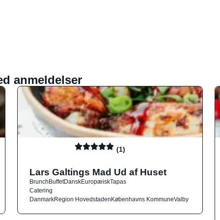
ed anmeldelser
(1)
Lars Galtings Mad Ud af Huset
Brunch
Buffet
Dansk
Europæisk
Tapas
Catering
Danmark
Region Hovedstaden
Københavns Kommune
Valby