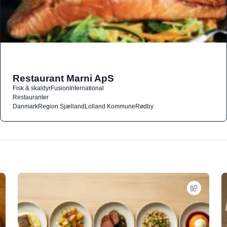
Restaurant Marni ApS
Fisk & skaldyr
Fusion
International
Restauranter
Danmark
Region Sjælland
Lolland Kommune
Rødby