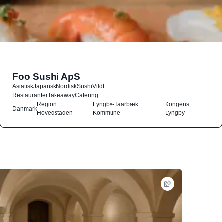
Foo Sushi ApS
Asiatisk
Japansk
Nordisk
Sushi
Vildt
Restauranter
Takeaway
Catering
Region
Lyngby-Taarbæk
Kongens
Danmark
Hovedstaden
Kommune
Lyngby