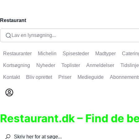
Restaurant
Lav en lynsøgning...
Restauranter
Michelin
Spisesteder
Madtyper
Caterin
Kortsøgning
Nyheder
Toplister
Anmeldelser
Tidslinje
Kontakt
Bliv oprettet
Priser
Medieguide
Abonnement
Restaurant.dk – Find de b
Søg efter restauranter, spisesteder, caféer, bare