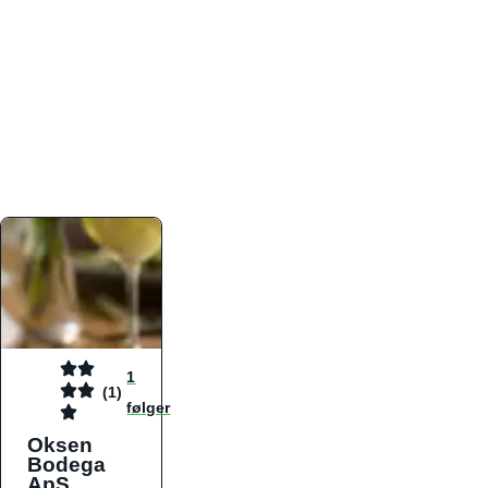
atmosfæren. Platformen er faktabaseret,
overskuelig og altid opdateret med de nyeste
informationer, hvilket gør den til det ideelle værktøj
for både lokale madelskere og turister på farten.
Find præcis den madtype og den stemning, der
passer til din næste middag, uanset hvor i landet
du befinder dig.
1
(1)
følger
Oksen
Bodega
ApS