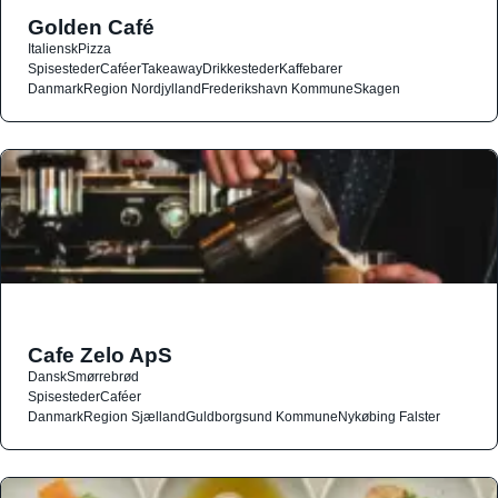
Golden Café
Italiensk
Pizza
Spisesteder
Caféer
Takeaway
Drikkesteder
Kaffebarer
Danmark
Region Nordjylland
Frederikshavn Kommune
Skagen
Cafe Zelo ApS
Dansk
Smørrebrød
Spisesteder
Caféer
Danmark
Region Sjælland
Guldborgsund Kommune
Nykøbing Falster