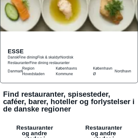
ESSE
Dansk
Fine dining
Fisk & skaldyr
Nordisk
Restauranter
Fine dining restauranter
Region
Københavns
København
Danmark
Nordhavn
Hovedstaden
Kommune
Ø
Find restauranter, spisesteder,
caféer, barer, hoteller og forlystelser i
de danske regioner
Restauranter
Restauranter
og andre
og andre