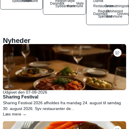
Syddanmark
Kommune
Region
Vejle
Dansk
Danmark
Vejle
Syddanmark
Kommune
Restauranter
Overnatningsst
Region
Odsherred
Danmark
Grevin
Sjælland
Kommune
Nyheder
Udgivet den 07-08-2026
Sharing Festival
Sharing Festival 2026 afholdes fra mandag 24. august til søndag
30. august 2026. Syv restauranter de...
Læs mere →