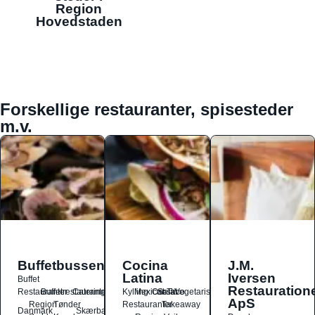
Region
Hovedstaden
Forskellige restauranter, spisesteder
m.v.
Buffetbussen
Cocina
J.M.
Latina
Iversen
Buffet
Restauration
Restauranter
Buffetrestauranter
Catering
Kylling
Mexicansk
Ost
Salat
Taco
Vegetarisk
ApS
Region
Tønder
Restauranter
Takeaway
Danmark
Skærbæk