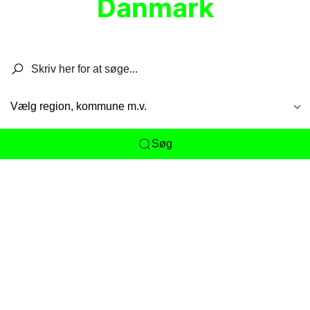
Danmark
Søg efter restauranter, spisesteder, caféer,
barer, pubber, hoteller og aktiviteter.
Vælg region, kommune m.v.
Søg
Her får du det komplette overblik
over
Danmarks mange spisesteder, caféer og
restauranter samlet ét sted. Vi gør det nemt for
dig at opdage alt fra skjulte lokale favoritter til
eksklusive gourmetoplevelser på tværs af alle
landets byer og regioner.
Søgningen er gjort enkel, så du hurtigt kan filtrere
efter madtype, lokation eller specifikke ønsker til