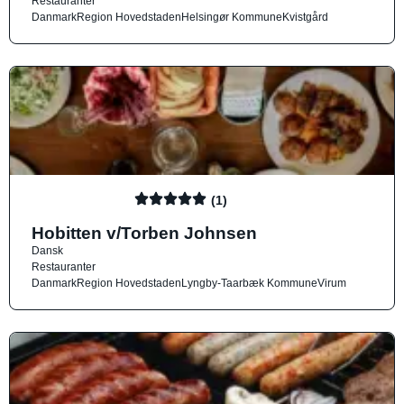
Restauranter
Danmark
Region Hovedstaden
Helsingør Kommune
Kvistgård
(1)
Hobitten v/Torben Johnsen
Dansk
Restauranter
Danmark
Region Hovedstaden
Lyngby-Taarbæk Kommune
Virum