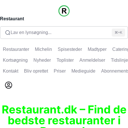
Restaurant
Lav en lynsøgning...
⌘+K
Restauranter
Michelin
Spisesteder
Madtyper
Caterin
Kortsøgning
Nyheder
Toplister
Anmeldelser
Tidslinje
Kontakt
Bliv oprettet
Priser
Medieguide
Abonnement
Restaurant.dk – Find de
bedste restauranter i