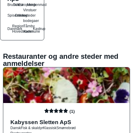
Brunch
Dansk
Europæisk
Morgenmad
Vinstuer
Spisesteder
Drikkesteder
og
bodegaer
Region
Tårnby
Danmark
Kastrup
Hovedstaden
Kommune
Restauranter og andre steder med
anmeldelser
(1)
Kabyssen Sletten ApS
Dansk
Fisk & skaldyr
Klassisk
Smørrebrød