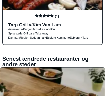
(1)
Tarp Grill v/Kim Van Lam
Amerikansk
Burger
Dansk
Fastfood
Grill
Spisesteder
Grillbarer
Takeaway
Danmark
Region Syddanmark
Esbjerg Kommune
Esbjerg N
Tarp
Senest ændrede restauranter og
andre steder