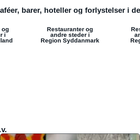
aféer, barer, hoteller og forlystelser i 
 og
Restauranter og
Re
r i
andre steder i
an
lland
Region Syddanmark
Reg
v.