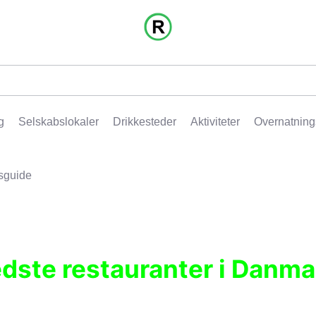
g
Selskabslokaler
Drikkesteder
Aktiviteter
Overnatning
sguide
edste restauranter i Danma
r, pubber, hoteller og aktiviteter.