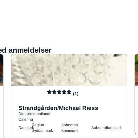
ed anmeldelser
(1)
Strandgården/Michael Riess
Dansk
International
Catering
Region
Aabenraa
Danmark
Aabenraa
Barsmark
Syddanmark
Kommune