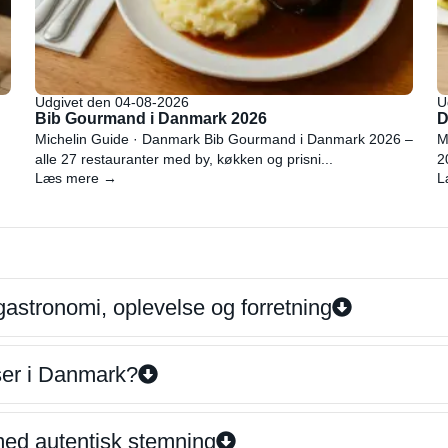
Udgivet den 04-08-2026
U
Bib Gourmand i Danmark 2026
D
Michelin Guide · Danmark Bib Gourmand i Danmark 2026 –
M
alle 27 restauranter med by, køkken og prisni...
2
Læs mere →
L
gastronomi, oplevelse og forretning
iser i Danmark?
 med autentisk stemning