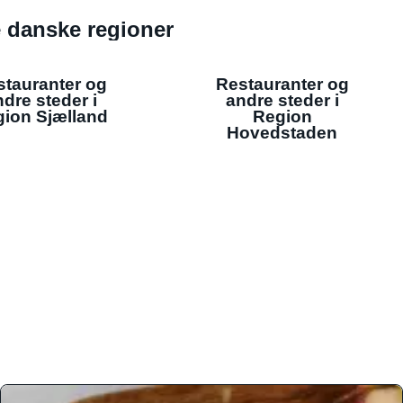
de danske regioner
stauranter og
Restauranter og
dre steder i
andre steder i
ion Sjælland
Region
Hovedstaden