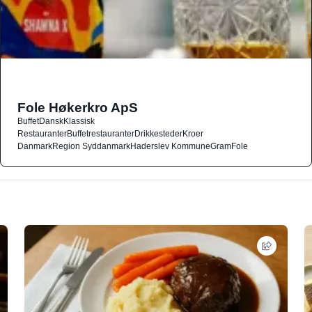
Fole Høkerkro ApS
Buffet
Dansk
Klassisk
Restauranter
Buffetrestauranter
Drikkesteder
Kroer
Danmark
Region Syddanmark
Haderslev Kommune
Gram
Fole