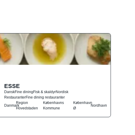
ESSE
Dansk
Fine dining
Fisk & skaldyr
Nordisk
Restauranter
Fine dining restauranter
Region
Københavns
København
Danmark
Nordhavn
Hovedstaden
Kommune
Ø