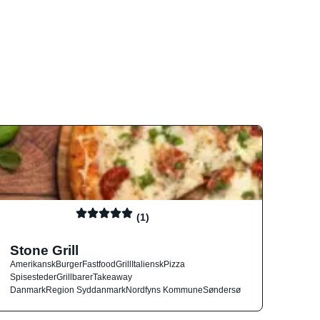
(1)
Stone Grill
Amerikansk
Burger
Fastfood
Grill
Italiensk
Pizza
Spisesteder
Grillbarer
Takeaway
Danmark
Region Syddanmark
Nordfyns Kommune
Søndersø