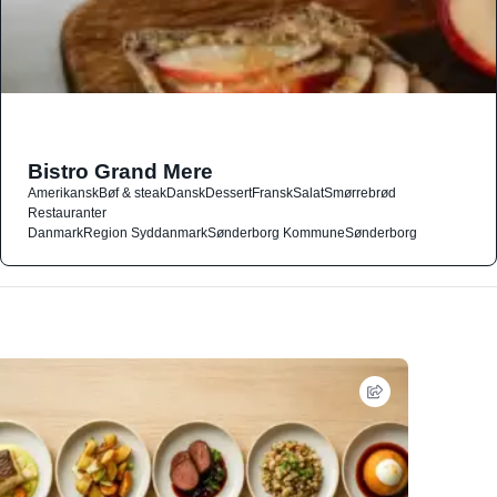
Bistro Grand Mere
Amerikansk
Bøf & steak
Dansk
Dessert
Fransk
Salat
Smørrebrød
Restauranter
Danmark
Region Syddanmark
Sønderborg Kommune
Sønderborg