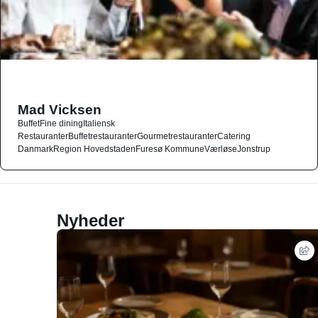
Mad Vicksen
Buffet
Fine dining
Italiensk
Restauranter
Buffetrestauranter
Gourmetrestauranter
Catering
Danmark
Region Hovedstaden
Furesø Kommune
Værløse
Jonstrup
Nyheder