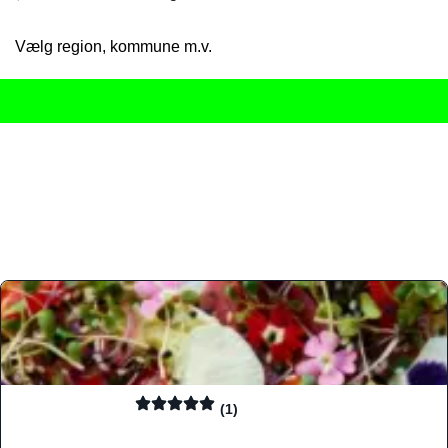
Vælg region, kommune m.v.
Her får du det komplette overblik
over Danmarks mange spisested
gourmetoplevelser på tværs af alle landets byer og regioner.
Søgningen er gjort enkel, så du hurtigt kan filtrere efter madtyp
informationer, hvilket gør den til det ideelle værktøj for både lo
Find præcis den madtype og den stemning, der passer til din næ
(1)