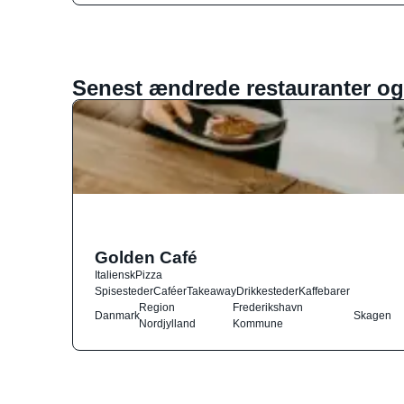
Senest ændrede restauranter og
Golden Café
Italiensk
Pizza
Spisesteder
Caféer
Takeaway
Drikkesteder
Kaffebarer
Region
Frederikshavn
Danmark
Skagen
Nordjylland
Kommune