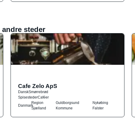
 andre steder
Cafe Zelo ApS
Dansk
Smørrebrød
Spisesteder
Caféer
Region
Guldborgsund
Nykøbing
Danmark
Sjælland
Kommune
Falster