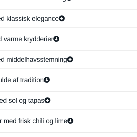
ed klassisk elegance
d varme krydderier
ed middelhavsstemning
lde af tradition
ed sol og tapas
 med frisk chili og lime