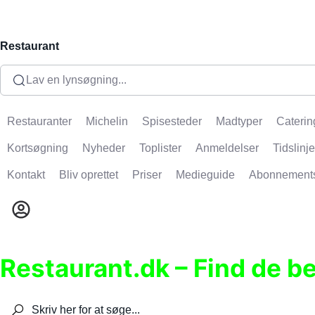
Restaurant
Lav en lynsøgning...
Restauranter
Michelin
Spisesteder
Madtyper
Caterin
Kortsøgning
Nyheder
Toplister
Anmeldelser
Tidslinje
Kontakt
Bliv oprettet
Priser
Medieguide
Abonnement
Restaurant.dk – Find de b
Søg efter restauranter, spisesteder, caféer, bare