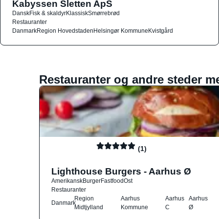
Kabyssen Sletten ApS
Dansk
Fisk & skaldyr
Klassisk
Smørrebrød
Restauranter
Danmark
Region Hovedstaden
Helsingør Kommune
Kvistgård
Restauranter og andre steder m
(1)
Lighthouse Burgers - Aarhus Ø
Amerikansk
Burger
Fastfood
Ost
Restauranter
Region
Aarhus
Aarhus
Aarhus
Danmark
Midtjylland
Kommune
C
Ø